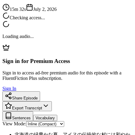
15m 32s
July 2, 2026
Checking access...
Loading audio...
Sign in for Premium Access
Sign in to access ad-free premium audio for this episode with a
FluentFiction Plus subscription.
Sign In
Share Episode
Export Transcript
Sentences
Vocabulary
View Mode:
北海道の緑豊かな夏、アイヌの伝統的な村には和やか