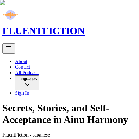
FLUENT
FICTION
About
Contact
All Podcasts
Languages
Sign In
Secrets, Stories, and Self-
Acceptance in Ainu Harmony
FluentFiction -
Japanese