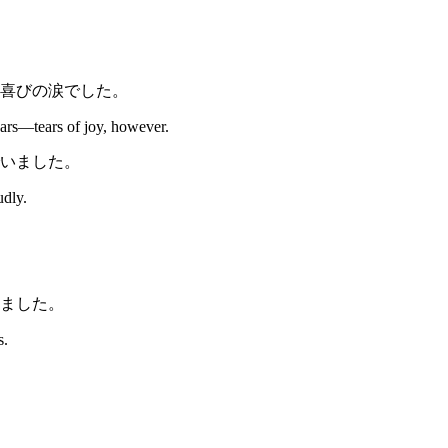
喜びの涙でした。
ars—tears of joy, however.
いました。
udly.
ました。
s.