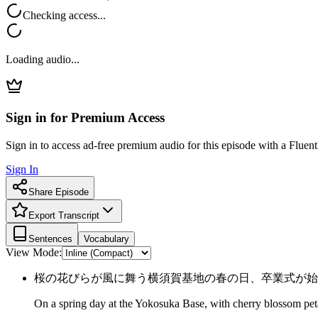
Checking access...
Loading audio...
Sign in for Premium Access
Sign in to access ad-free premium audio for this episode with a Fluent
Sign In
Share Episode
Export Transcript
Sentences
Vocabulary
View Mode:
桜の花びらが風に舞う横須賀基地の春の日、卒業式が始
On a spring day at the Yokosuka Base, with cherry blossom pet