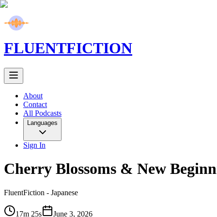
FLUENT
FICTION
About
Contact
All Podcasts
Languages
Sign In
Cherry Blossoms & New Beginni
FluentFiction -
Japanese
17m 25s
June 3, 2026