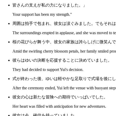
皆さんの支えが私の力になりました。」
Your support has been my strength."
周囲は拍手で包まれ、彼女は涙ぐみました。でもそれは
The surroundings erupted in applause, and she was moved to te
桜の花びらが舞う中、彼女の家族は誇らしげに微笑んで
Amid the swirling cherry blossom petals, her family smiled pro
彼らはゆいの決断を応援することに決めていました。
They had decided to support Yui's decision.
式が終わった後、ゆいは軽やかな足取りで式場を後にし
After the ceremony ended, Yui left the venue with buoyant step
彼女の心は新たな冒険への期待でいっぱいでした。
Her heart was filled with anticipation for new adventures.
彼女は今、確信を持っていました。