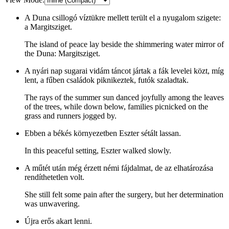
A Duna csillogó víztükre mellett terült el a nyugalom szigete:
a Margitsziget.
The island of peace lay beside the shimmering water mirror of
the Duna: Margitsziget.
A nyári nap sugarai vidám táncot jártak a fák levelei közt, míg
lent, a fűben családok piknikeztek, futók szaladtak.
The rays of the summer sun danced joyfully among the leaves
of the trees, while down below, families picnicked on the
grass and runners jogged by.
Ebben a békés környezetben Eszter sétált lassan.
In this peaceful setting, Eszter walked slowly.
A műtét után még érzett némi fájdalmat, de az elhatározása
rendíthetetlen volt.
She still felt some pain after the surgery, but her determination
was unwavering.
Újra erős akart lenni.