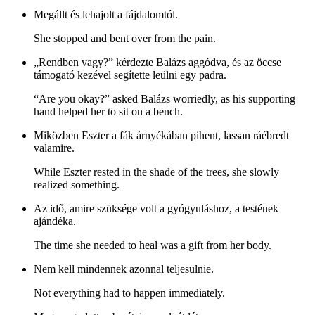
Megállt és lehajolt a fájdalomtól.
She stopped and bent over from the pain.
„Rendben vagy?” kérdezte Balázs aggódva, és az öccse
támogató kezével segítette leülni egy padra.
“Are you okay?” asked Balázs worriedly, as his supporting
hand helped her to sit on a bench.
Miközben Eszter a fák árnyékában pihent, lassan ráébredt
valamire.
While Eszter rested in the shade of the trees, she slowly
realized something.
Az idő, amire szüksége volt a gyógyuláshoz, a testének
ajándéka.
The time she needed to heal was a gift from her body.
Nem kell mindennek azonnal teljesülnie.
Not everything had to happen immediately.