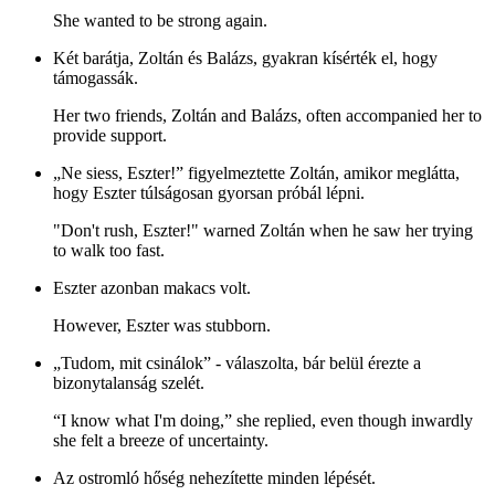
She wanted to be strong again.
Két barátja, Zoltán és Balázs, gyakran kísérték el, hogy
támogassák.
Her two friends, Zoltán and Balázs, often accompanied her to
provide support.
„Ne siess, Eszter!” figyelmeztette Zoltán, amikor meglátta,
hogy Eszter túlságosan gyorsan próbál lépni.
"Don't rush, Eszter!" warned Zoltán when he saw her trying
to walk too fast.
Eszter azonban makacs volt.
However, Eszter was stubborn.
„Tudom, mit csinálok” - válaszolta, bár belül érezte a
bizonytalanság szelét.
“I know what I'm doing,” she replied, even though inwardly
she felt a breeze of uncertainty.
Az ostromló hőség nehezítette minden lépését.