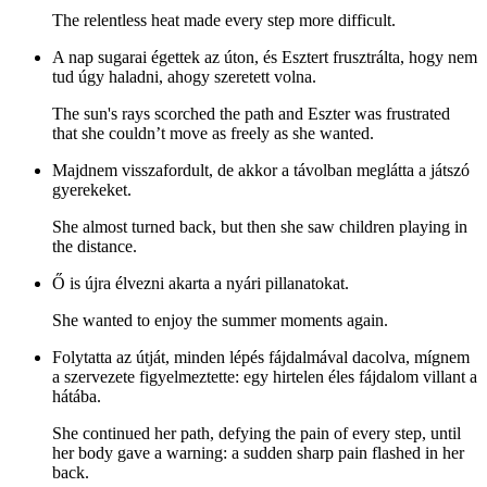
The relentless heat made every step more difficult.
A nap sugarai égettek az úton, és Esztert frusztrálta, hogy nem
tud úgy haladni, ahogy szeretett volna.
The sun's rays scorched the path and Eszter was frustrated
that she couldn’t move as freely as she wanted.
Majdnem visszafordult, de akkor a távolban meglátta a játszó
gyerekeket.
She almost turned back, but then she saw children playing in
the distance.
Ő is újra élvezni akarta a nyári pillanatokat.
She wanted to enjoy the summer moments again.
Folytatta az útját, minden lépés fájdalmával dacolva, mígnem
a szervezete figyelmeztette: egy hirtelen éles fájdalom villant a
hátába.
She continued her path, defying the pain of every step, until
her body gave a warning: a sudden sharp pain flashed in her
back.