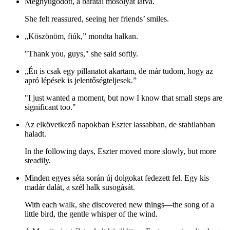
Megnyugodott, a barátai mosolyát látva.
She felt reassured, seeing her friends’ smiles.
„Köszönöm, fiúk,” mondta halkan.
"Thank you, guys," she said softly.
„Én is csak egy pillanatot akartam, de már tudom, hogy az
apró lépések is jelentőségteljesek.”
"I just wanted a moment, but now I know that small steps are
significant too."
Az elkövetkező napokban Eszter lassabban, de stabilabban
haladt.
In the following days, Eszter moved more slowly, but more
steadily.
Minden egyes séta során új dolgokat fedezett fel. Egy kis
madár dalát, a szél halk susogását.
With each walk, she discovered new things—the song of a
little bird, the gentle whisper of the wind.