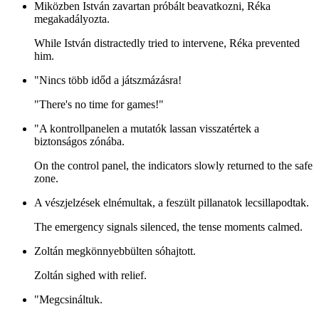
Miközben István zavartan próbált beavatkozni, Réka
megakadályozta.
While István distractedly tried to intervene, Réka prevented
him.
"Nincs több időd a játszmázásra!
"There's no time for games!"
"A kontrollpanelen a mutatók lassan visszatértek a
biztonságos zónába.
On the control panel, the indicators slowly returned to the safe
zone.
A vészjelzések elnémultak, a feszült pillanatok lecsillapodtak.
The emergency signals silenced, the tense moments calmed.
Zoltán megkönnyebbülten sóhajtott.
Zoltán sighed with relief.
"Megcsináltuk.