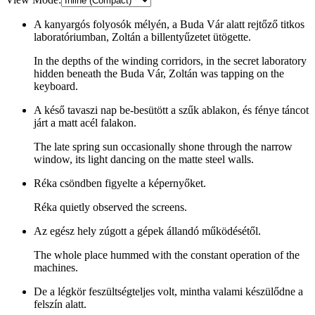
A kanyargós folyosók mélyén, a Buda Vár alatt rejtőző titkos
laboratóriumban, Zoltán a billentyűzetet ütögette.
In the depths of the winding corridors, in the secret laboratory
hidden beneath the Buda Vár, Zoltán was tapping on the
keyboard.
A késő tavaszi nap be-besütött a szűk ablakon, és fénye táncot
járt a matt acél falakon.
The late spring sun occasionally shone through the narrow
window, its light dancing on the matte steel walls.
Réka csöndben figyelte a képernyőket.
Réka quietly observed the screens.
Az egész hely zúgott a gépek állandó működésétől.
The whole place hummed with the constant operation of the
machines.
De a légkör feszültségteljes volt, mintha valami készülődne a
felszín alatt.