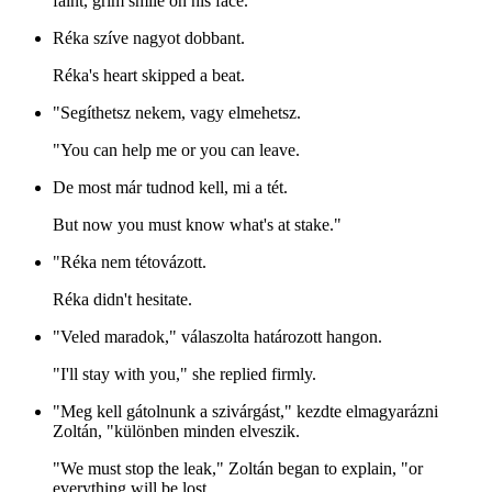
faint, grim smile on his face.
Réka szíve nagyot dobbant.
Réka's heart skipped a beat.
"Segíthetsz nekem, vagy elmehetsz.
"You can help me or you can leave.
De most már tudnod kell, mi a tét.
But now you must know what's at stake."
"Réka nem tétovázott.
Réka didn't hesitate.
"Veled maradok," válaszolta határozott hangon.
"I'll stay with you," she replied firmly.
"Meg kell gátolnunk a szivárgást," kezdte elmagyarázni
Zoltán, "különben minden elveszik.
"We must stop the leak," Zoltán began to explain, "or
everything will be lost.