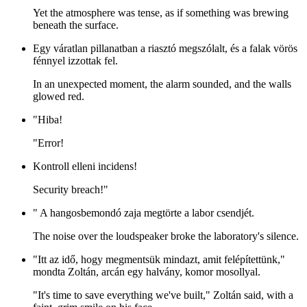
Yet the atmosphere was tense, as if something was brewing
beneath the surface.
Egy váratlan pillanatban a riasztó megszólalt, és a falak vörös
fénnyel izzottak fel.
In an unexpected moment, the alarm sounded, and the walls
glowed red.
"Hiba!
"Error!
Kontroll elleni incidens!
Security breach!"
" A hangosbemondó zaja megtörte a labor csendjét.
The noise over the loudspeaker broke the laboratory's silence.
"Itt az idő, hogy megmentsük mindazt, amit felépítettünk,"
mondta Zoltán, arcán egy halvány, komor mosollyal.
"It's time to save everything we've built," Zoltán said, with a