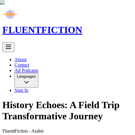
FLUENT
FICTION
About
Contact
All Podcasts
Languages
Sign In
History Echoes: A Field Trip
Transformative Journey
FluentFiction -
Arabic