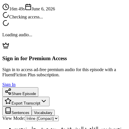
16m 49s
June 6, 2026
Checking access...
Loading audio...
Sign in for Premium Access
Sign in to access ad-free premium audio for this episode with a
FluentFiction Plus subscription.
Sign In
Share Episode
Export Transcript
Sentences
Vocabulary
View Mode:
تحت شمس القاهرة المشرقة وفي يوم صيفي حار، توجهت