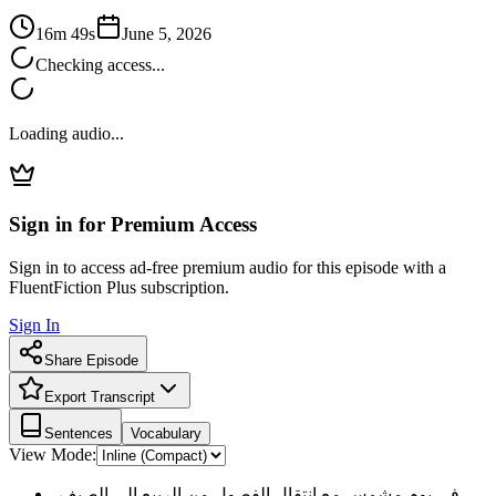
16m 49s
June 5, 2026
Checking access...
Loading audio...
Sign in for Premium Access
Sign in to access ad-free premium audio for this episode with a
FluentFiction Plus subscription.
Sign In
Share Episode
Export Transcript
Sentences
Vocabulary
View Mode:
في يوم مشمس مع انتقال الفصول من الربيع إلى الصيف،