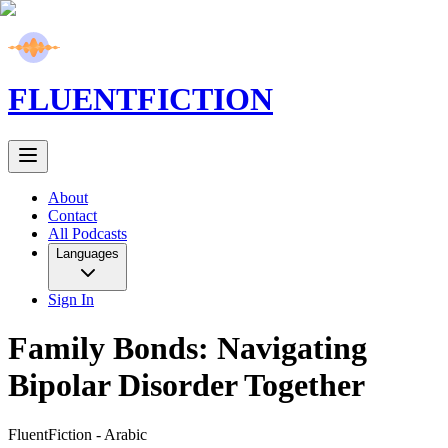
FLUENT
FICTION
About
Contact
All Podcasts
Languages
Sign In
Family Bonds: Navigating
Bipolar Disorder Together
FluentFiction -
Arabic