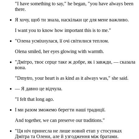
"I have something to say," he began, "you have always been
there.
Я хочу, щоб ти знала, наскільки це для мене важливо.
I want you to know how important this is to me."
"Олена усміхнулася, її очі світилися теплом.
Olena smiled, her eyes glowing with warmth.
"Дмітро, твоє серце таке ж добре, як і завжди, — сказала
вона.
"Dmytro, your heart is as kind as it always was," she said.
— Я давно це відчула.
"I felt that long ago.
І ми разом зможемо берегти наші традиції.
And together, we can preserve our traditions."
"Ця ніч принесла не лише новий етап у стосунках
Дмітра та Олени, але й узгодження між братами.