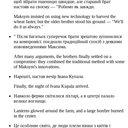
щоб зібрати пшеницю швидше, але старший брат
настояв на своєму — "Робимо як завжди.
Maksym insisted on using new technology to harvest the
wheat faster, but the older brother stood his ground — "We'll
do it as always."
" Після багатьох суперечок брати зрештою зупинилися
на компромісі: поєднали традиційний спосіб з деякими
нововведеннями Максима.
After many arguments, the brothers finally settled on a
compromise: they combined the traditional method with some
of Maksym's innovations.
Нарешті, настав вечір Івана Купала.
Finally, the night of Ivana Kupala arrived.
Навколо ферми світилися ліхтарі, а в центрі палало
велике вогнище.
Lanterns glowed around the farm, and a large bonfire burned
in the center.
Це особливе свято, де люди плели вінки з квітів і