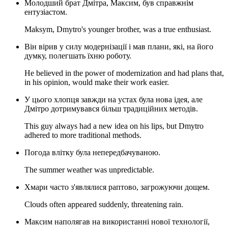
Молодший брат Дмітра, Максим, був справжнім
ентузіастом.
Maksym, Dmytro's younger brother, was a true enthusiast.
Він вірив у силу модернізації і мав плани, які, на його
думку, полегшать їхню роботу.
He believed in the power of modernization and had plans that,
in his opinion, would make their work easier.
У цього хлопця завжди на устах була нова ідея, але
Дмітро дотримувався більш традиційних методів.
This guy always had a new idea on his lips, but Dmytro
adhered to more traditional methods.
Погода влітку була непередбачуваною.
The summer weather was unpredictable.
Хмари часто з'являлися раптово, загрожуючи дощем.
Clouds often appeared suddenly, threatening rain.
Максим наполягав на використанні нової технології,