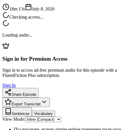
18m 13s
July 8, 2026
Checking access...
Loading audio...
Sign in for Premium Access
Sign in to access ad-free premium audio for this episode with a
FluentFiction Plus subscription.
Sign In
Share Episode
Export Transcript
Sentences
Vocabulary
View Mode:
Під високим, ясним літнім небом пшеничні поля села