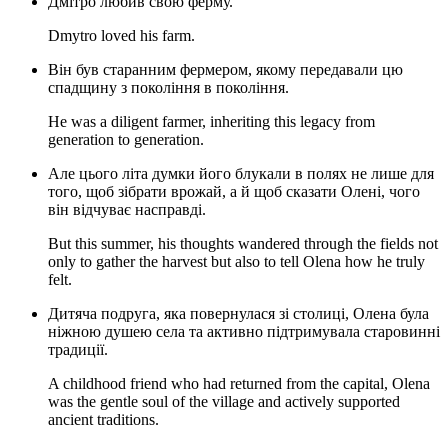
Дмітро любив свою ферму.
Dmytro loved his farm.
Він був старанним фермером, якому передавали цю
спадщину з покоління в покоління.
He was a diligent farmer, inheriting this legacy from
generation to generation.
Але цього літа думки його блукали в полях не лише для
того, щоб зібрати врожай, а й щоб сказати Олені, чого
він відчуває насправді.
But this summer, his thoughts wandered through the fields not
only to gather the harvest but also to tell Olena how he truly
felt.
Дитяча подруга, яка повернулася зі столиці, Олена була
ніжною душею села та активно підтримувала старовинні
традиції.
A childhood friend who had returned from the capital, Olena
was the gentle soul of the village and actively supported
ancient traditions.