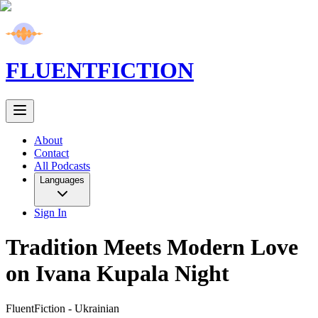
FLUENT
FICTION
About
Contact
All Podcasts
Languages
Sign In
Tradition Meets Modern Love
on Ivana Kupala Night
FluentFiction -
Ukrainian