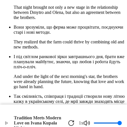
That night brought not only a new stage in the relationship
between Dmytro and Olena, but also an agreement between
the brothers.
Вони зрозуміли, що ферма може процвітати, поєднуючи
старі і нові методи.
They realized that the farm could thrive by combining old and
new methods.
І під світлом ранкової зірки завтрашнього дня, брати вже
планували майбутнє, знаючи, що любов і робота йдуть
пліч-о-пліч.
And under the light of the next morning's star, the brothers
were already planning the future, knowing that love and work
go hand in hand.
Так сміливість, співпраця і традиції створили нову літню
казку в українському селі, де мрії завжди знаходять місце
під сонцем.
Thus, courage, collaboration, and traditions created a new
Tradition Meets Modern
summer tale in the Ukrainian village, where dreams always
Love on Ivana Kupala
1
x
find a place under the sun.