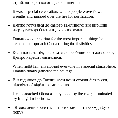
стрибали через вогонь для очищення.
It was a special celebration, where people wove flower
wreaths and jumped over the fire for purification.
Дмітро готувався до самого важливого: він вирішив
звернутись до Олени під час святкувань.
Dmytro was preparing for the most important thing: he
decided to approach Olena during the festivities.
Коли настала ніч, і всіх затягло особливою атмосферою,
Дмітро нарешті наважився.
When night fell, enveloping everyone in a special atmosphere,
Dmytro finally gathered the courage.
Він підійшов до Олени, коли вони стояли біля річки,
підсвіченої відблисками вогню.
He approached Olena as they stood by the river, illuminated
by firelight reflections.
"Я маю дещо сказати, — почав він, — ти завжди була
поруч.