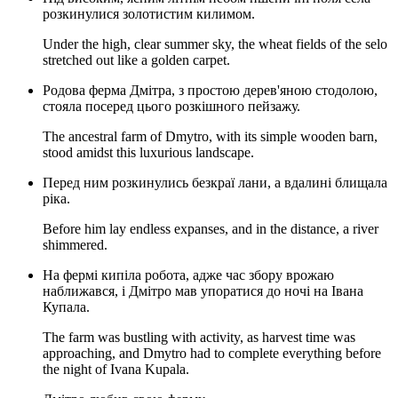
розкинулися золотистим килимом.
Under the high, clear summer sky, the wheat fields of the selo
stretched out like a golden carpet.
Родова ферма Дмітра, з простою дерев'яною стодолою,
стояла посеред цього розкішного пейзажу.
The ancestral farm of Dmytro, with its simple wooden barn,
stood amidst this luxurious landscape.
Перед ним розкинулись безкраї лани, а вдалині блищала
ріка.
Before him lay endless expanses, and in the distance, a river
shimmered.
На фермі кипіла робота, адже час збору врожаю
наближався, і Дмітро мав упоратися до ночі на Івана
Купала.
The farm was bustling with activity, as harvest time was
approaching, and Dmytro had to complete everything before
the night of Ivana Kupala.