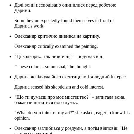
Далі вони несподівано опинилися перед роботою
Дарини.
Soon they unexpectedly found themselves in front of
Дарина's work.
Олександр критично дивився на картину.
Олександр critically examined the painting.
"Ці кольори... так незвичні," – подумав він.
"These colors... so unusual," he thought.
Дарина ж відчула його скептицизм і холодний інтерес.
Дарина sensed his skepticism and cold interest.
"Що ти думаєш про моє мистецтво?" – запитала вона,
бажаючи дізнатися його думку.
"What do you think of my art?" she asked, eager to know his
opinion.
Олександр заглибився у роздуми, а потім відповів: "Це
як шум серед тиші.