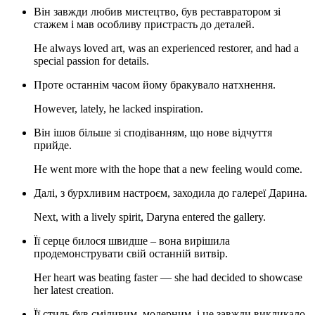
Він завжди любив мистецтво, був реставратором зі
стажем і мав особливу пристрасть до деталей.
He always loved art, was an experienced restorer, and had a
special passion for details.
Проте останнім часом йому бракувало натхнення.
However, lately, he lacked inspiration.
Він ішов більше зі сподіванням, що нове відчуття
прийде.
He went more with the hope that a new feeling would come.
Далi, з бурхливим настроєм, заходила до галереї Дарина.
Next, with a lively spirit, Daryna entered the gallery.
Її серце билося швидше – вона вирішила
продемонструвати свій останній витвір.
Her heart was beating faster — she had decided to showcase
her latest creation.
Її стиль був сміливим, модерним, і це завжди викликало