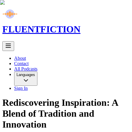
FLUENT
FICTION
About
Contact
All Podcasts
Languages
Sign In
Rediscovering Inspiration: A
Blend of Tradition and
Innovation