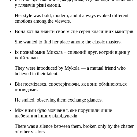
у глядачів різні емоції.
Her style was bold, modern, and it always evoked different
emotions among the viewers.
Вона хотіла знайти своє місце серед класичних майстрів.
She wanted to find her place among the classic masters.
Їх познайомив Микола – спільний друг, котрий вірив у
їхній талант.
They were introduced by Mykola — a mutual friend who
believed in their talent.
Він посміхався, спостерігаючи, як вони обмінюються
поглядами.
He smiled, observing them exchange glances.
Між ними було мовчання, яке порушили лише
щебетання інших відвідувачів.
There was a silence between them, broken only by the chatter
of other visitors.