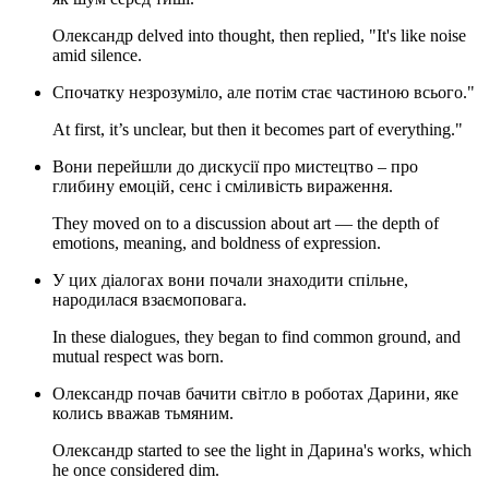
Олександр delved into thought, then replied, "It's like noise
amid silence.
Спочатку незрозуміло, але потім стає частиною всього."
At first, it’s unclear, but then it becomes part of everything."
Вони перейшли до дискусії про мистецтво – про
глибину емоцій, сенс і сміливість вираження.
They moved on to a discussion about art — the depth of
emotions, meaning, and boldness of expression.
У цих діалогах вони почали знаходити спільне,
народилася взаємоповага.
In these dialogues, they began to find common ground, and
mutual respect was born.
Олександр почав бачити світло в роботах Дарини, яке
колись вважав тьмяним.
Олександр started to see the light in Дарина's works, which
he once considered dim.