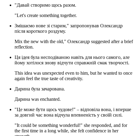
"Давай створимо щось разом.
"Let's create something together.
Змішаємо нове зі старим," запропонував Олександр
після короткого роздуму.
Mix the new with the old," Олександр suggested after a brief
reflection.
Ця ідея була несподіваною навіть для нього самого, але
йому хотілося знову відчути справжній смак творчості.
This idea was unexpected even to him, but he wanted to once
again feel the true taste of creativity.
Дарина була зачарована.
Дарина was enchanted.
"Це може бути щось чудове!" – відповіла вона, і вперше
за довгий час вона відчула впевненість у своїй силі.
"It could be something wonderful!" she responded, and for
the first time in a long while, she felt confidence in her