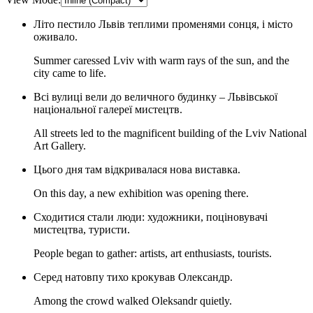
Літо пестило Львів теплими променями сонця, і місто
оживало.
Summer caressed Lviv with warm rays of the sun, and the
city came to life.
Всі вулиці вели до величного будинку – Львівської
національної галереї мистецтв.
All streets led to the magnificent building of the Lviv National
Art Gallery.
Цього дня там відкривалася нова виставка.
On this day, a new exhibition was opening there.
Сходитися стали люди: художники, поціновувачі
мистецтва, туристи.
People began to gather: artists, art enthusiasts, tourists.
Серед натовпу тихо крокував Олександр.
Among the crowd walked Oleksandr quietly.