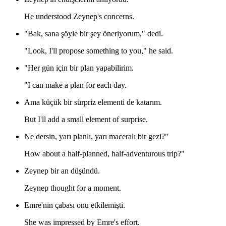
He understood Zeynep's concerns.
"Bak, sana şöyle bir şey öneriyorum," dedi.
"Look, I'll propose something to you," he said.
"Her gün için bir plan yapabilirim.
"I can make a plan for each day.
Ama küçük bir sürpriz elementi de katarım.
But I'll add a small element of surprise.
Ne dersin, yarı planlı, yarı maceralı bir gezi?"
How about a half-planned, half-adventurous trip?"
Zeynep bir an düşündü.
Zeynep thought for a moment.
Emre'nin çabası onu etkilemişti.
She was impressed by Emre's effort.