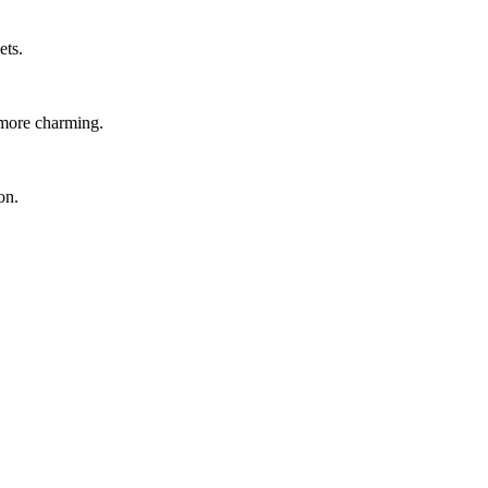
ets.
 more charming.
on.