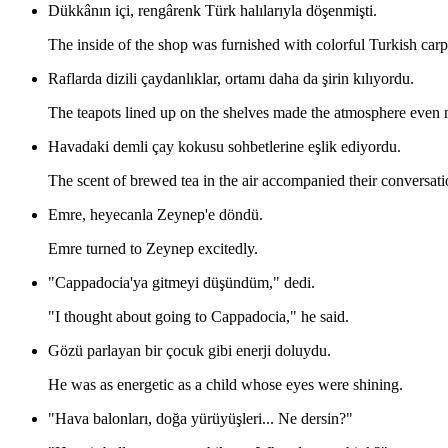
Dükkânın içi, rengârenk Türk halılarıyla döşenmişti.
The inside of the shop was furnished with colorful Turkish carp
Raflarda dizili çaydanlıklar, ortamı daha da şirin kılıyordu.
The teapots lined up on the shelves made the atmosphere even
Havadaki demli çay kokusu sohbetlerine eşlik ediyordu.
The scent of brewed tea in the air accompanied their conversati
Emre, heyecanla Zeynep'e döndü.
Emre turned to Zeynep excitedly.
"Cappadocia'ya gitmeyi düşündüm," dedi.
"I thought about going to Cappadocia," he said.
Gözü parlayan bir çocuk gibi enerji doluydu.
He was as energetic as a child whose eyes were shining.
"Hava balonları, doğa yürüyüşleri... Ne dersin?"