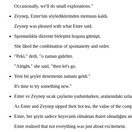
Occasionally, we'll do small explorations."
Zeynep, Emre'nin söylediklerinden memnun kaldı.
Zeynep was pleased with what Emre said.
Spontanlıkla düzenin birleşimi hoşuna gitmişti.
She liked the combination of spontaneity and order.
"Peki," dedi, "o zaman gidelim.
"Alright," she said, "then let's go.
Yeni bir şeyler denemenin zamanı geldi."
It's time to try something new."
Emre ve Zeynep sıcak çaylarını yudumlarken, aralarındaki uzlaşı
As Emre and Zeynep sipped their hot tea, the value of the co
Emre, her şeyin sadece heyecanlı olmaktan ibaret olmadığını an
Emre realized that not everything was just about excitement.