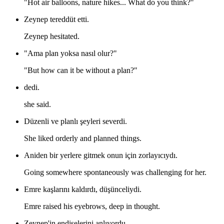
"Hot air balloons, nature hikes... What do you think?"
Zeynep tereddüt etti.
Zeynep hesitated.
"Ama plan yoksa nasıl olur?"
"But how can it be without a plan?"
dedi.
she said.
Düzenli ve planlı şeyleri severdi.
She liked orderly and planned things.
Aniden bir yerlere gitmek onun için zorlayıcıydı.
Going somewhere spontaneously was challenging for her.
Emre kaşlarını kaldırdı, düşünceliydi.
Emre raised his eyebrows, deep in thought.
Zeynep'in endişelerini anlıyordu.