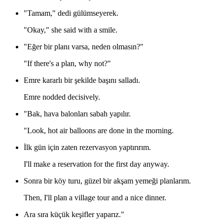
"Tamam," dedi gülümseyerek.
"Okay," she said with a smile.
"Eğer bir planı varsa, neden olmasın?"
"If there's a plan, why not?"
Emre kararlı bir şekilde başını salladı.
Emre nodded decisively.
"Bak, hava balonları sabah yapılır.
"Look, hot air balloons are done in the morning.
İlk gün için zaten rezervasyon yaptırırım.
I'll make a reservation for the first day anyway.
Sonra bir köy turu, güzel bir akşam yemeği planlarım.
Then, I'll plan a village tour and a nice dinner.
Ara sıra küçük keşifler yaparız."