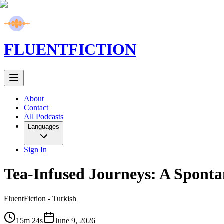
FLUENT
FICTION
About
Contact
All Podcasts
Languages
Sign In
Tea-Infused Journeys: A Sponta
FluentFiction -
Turkish
15m 24s
June 9, 2026