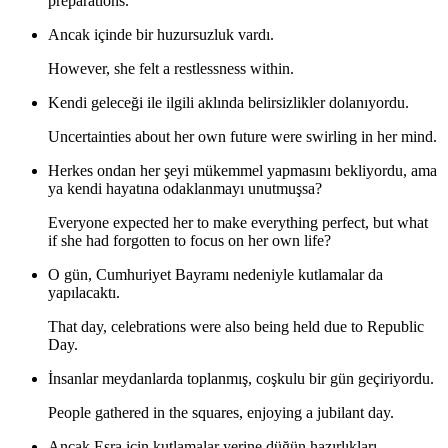
preparations.
Ancak içinde bir huzursuzluk vardı.
However, she felt a restlessness within.
Kendi geleceği ile ilgili aklında belirsizlikler dolanıyordu.
Uncertainties about her own future were swirling in her mind.
Herkes ondan her şeyi mükemmel yapmasını bekliyordu, ama
ya kendi hayatına odaklanmayı unutmuşsa?
Everyone expected her to make everything perfect, but what
if she had forgotten to focus on her own life?
O gün, Cumhuriyet Bayramı nedeniyle kutlamalar da
yapılacaktı.
That day, celebrations were also being held due to Republic
Day.
İnsanlar meydanlarda toplanmış, coşkulu bir gün geçiriyordu.
People gathered in the squares, enjoying a jubilant day.
Ancak Esra için kutlamalar yerine düğün hazırlıkları