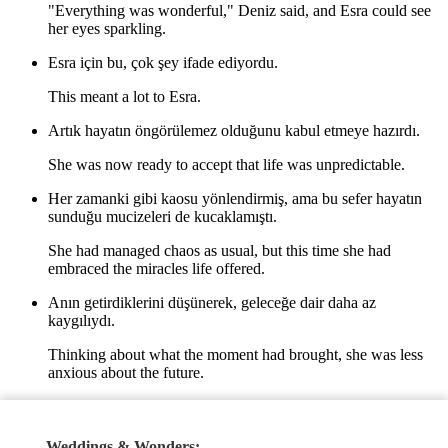
"Everything was wonderful," Deniz said, and Esra could see
her eyes sparkling.
Esra için bu, çok şey ifade ediyordu.
This meant a lot to Esra.
Artık hayatın öngörülemez olduğunu kabul etmeye hazırdı.
She was now ready to accept that life was unpredictable.
Her zamanki gibi kaosu yönlendirmiş, ama bu sefer hayatın
sunduğu mucizeleri de kucaklamıştı.
She had managed chaos as usual, but this time she had
embraced the miracles life offered.
Anın getirdiklerini düşünerek, geleceğe dair daha az
kaygılıydı.
Thinking about what the moment had brought, she was less
anxious about the future.
Anlamıştı ki, iyi bir plan kadar, bazen plansızlık da güzelliği
yaratabilirdi.
Weddings & Wonders: