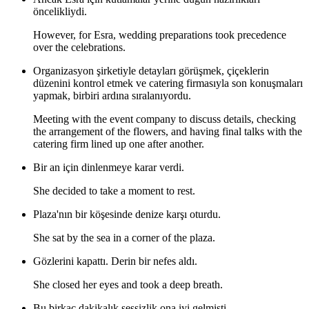
öncelikliydi.
However, for Esra, wedding preparations took precedence
over the celebrations.
Organizasyon şirketiyle detayları görüşmek, çiçeklerin
düzenini kontrol etmek ve catering firmasıyla son konuşmaları
yapmak, birbiri ardına sıralanıyordu.
Meeting with the event company to discuss details, checking
the arrangement of the flowers, and having final talks with the
catering firm lined up one after another.
Bir an için dinlenmeye karar verdi.
She decided to take a moment to rest.
Plaza'nın bir köşesinde denize karşı oturdu.
She sat by the sea in a corner of the plaza.
Gözlerini kapattı. Derin bir nefes aldı.
She closed her eyes and took a deep breath.
Bu birkaç dakikalık sessizlik ona iyi gelmişti.