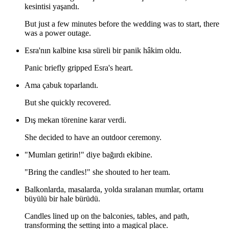
kesintisi yaşandı.
But just a few minutes before the wedding was to start, there
was a power outage.
Esra'nın kalbine kısa süreli bir panik hâkim oldu.
Panic briefly gripped Esra's heart.
Ama çabuk toparlandı.
But she quickly recovered.
Dış mekan törenine karar verdi.
She decided to have an outdoor ceremony.
"Mumları getirin!" diye bağırdı ekibine.
"Bring the candles!" she shouted to her team.
Balkonlarda, masalarda, yolda sıralanan mumlar, ortamı
büyülü bir hale bürüdü.
Candles lined up on the balconies, tables, and path,
transforming the setting into a magical place.