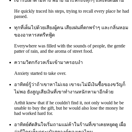
เขารีบเฝ้าตามทาง พยายามระลึกถึงทุกๆ แห่งที่เดินผ่าน
He quickly traced his steps, trying to recall every place he had
passed.
ทุกที่เต็มไปด้วยเสียงผู้คน เสียงฝนที่ตกพรำๆ และกลิ่นหอม
ของอาหารสตรีทฟู้ด
Everywhere was filled with the sounds of people, the gentle
patter of rain, and the aroma of street food.
ความวิตกกังวลเริ่มเข้ามาครอบงำ
Anxiety started to take over.
อาทิตย์รู้ว่าถ้าเขาหาไม่เจอ เขาจะไม่มีเงินซื้อของขวัญก็
ไม่พอ ยังสูญเสียเงินที่เขาทำงานหนักหามาอีกด้วย
Arthit knew that if he couldn't find it, not only would he be
unable to buy the gift, but he would also lose the money he
had worked hard for.
อาทิตย์ตัดสินใจเริ่มถามแม่ค้าในร้านที่เขาเคยหยุดดู เผื่อ
ว่ามีใครเห็นกระเป๋าสตางค์ของเขาไหม