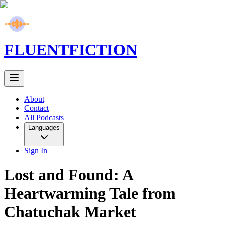
FLUENT
FICTION
About
Contact
All Podcasts
Languages
Sign In
Lost and Found: A
Heartwarming Tale from
Chatuchak Market