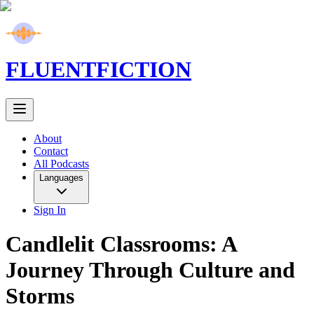
FLUENT
FICTION
About
Contact
All Podcasts
Languages
Sign In
Candlelit Classrooms: A
Journey Through Culture and
Storms