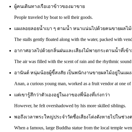
ผู้คนเดินทางเรือเอาข้าวของมาขาย
People traveled by boat to sell their goods.
แผงลอยลอยน้ำเบา ๆ ตามน้ำ หนาแน่นไปด้วยคนขายผลไม้เ
The stalls gently floated along with the water, packed with vendo
อากาศอวลไปด้วยกลิ่นฝนและเสียงไม้พายกระดานน้ำที่เข้า
The air was filled with the scent of rain and the rhythmic sound
อานันต์ หนุ่มน้อยผู้ขี้สงสัย เป็นพนักงานขายผลไม้อยู่ในแผง
Anan, a curious young man, worked as a fruit vendor at one of t
แต่เขารู้สึกว่าตัวเองอยู่ในเงาของพี่น้องที่เก่งกว่า
However, he felt overshadowed by his more skilled siblings.
พอถึงเวลาพระใหญ่ประจำวัดชื่อเสียงโด่งดังหายไปในช่วง
When a famous, large Buddha statue from the local temple went