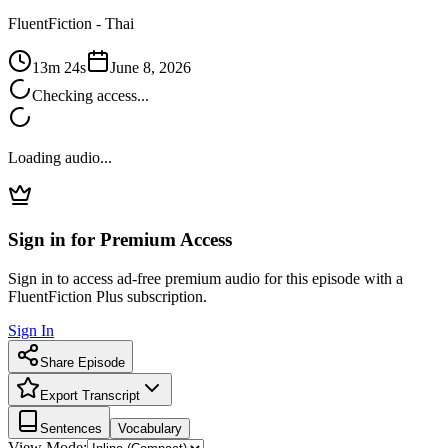
FluentFiction -
Thai
13m 24s
June 8, 2026
Checking access...
Loading audio...
Sign in for Premium Access
Sign in to access ad-free premium audio for this episode with a
FluentFiction Plus subscription.
Sign In
Share Episode
Export Transcript
Sentences
Vocabulary
View Mode: