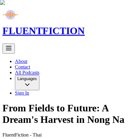
FLUENT
FICTION
About
Contact
All Podcasts
Languages
Sign In
From Fields to Future: A
Dream's Harvest in Nong Na
FluentFiction -
Thai