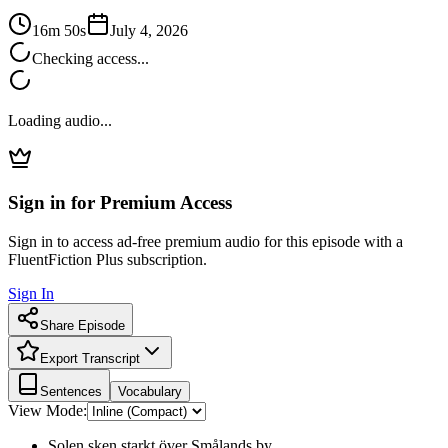
16m 50s
July 4, 2026
Checking access...
Loading audio...
Sign in for Premium Access
Sign in to access ad-free premium audio for this episode with a
FluentFiction Plus subscription.
Sign In
Share Episode
Export Transcript
Sentences
Vocabulary
View Mode:
Solen sken starkt över Smålands by.