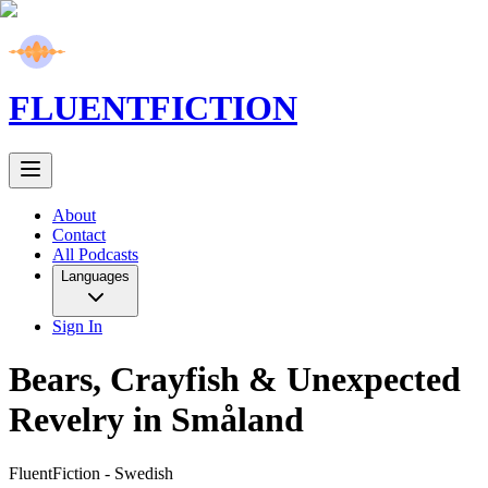
FLUENT
FICTION
About
Contact
All Podcasts
Languages
Sign In
Bears, Crayfish & Unexpected
Revelry in Småland
FluentFiction -
Swedish