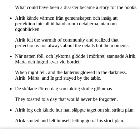
What could have been a disaster became a story for the books.
Alrik kände värmen från gemenskapen och insåg att
perfektion inte alltid handlar om detaljerna, utan om
ögonblicken.
Alrik felt the warmth of community and realized that
perfection is not always about the details but the moments.
När natten föll, och lyktorna glödde i mörkret, stannade Alrik,
Märta och Ingrid kvar vid bordet.
When night fell, and the lanterns glowed in the darkness,
Alrik, Märta, and Ingrid stayed by the table.
De skålade för en dag som aldrig skulle glömmas.
They toasted to a day that would never be forgotten.
Alrik log och kände hur han släppte taget om sin strikta plan.
Alrik smiled and felt himself letting go of his strict plan.
Han förstod nu att livet, precis som en kräftskiva, bäst avnjöts
när man inte visste vad som skulle hända härnäst.