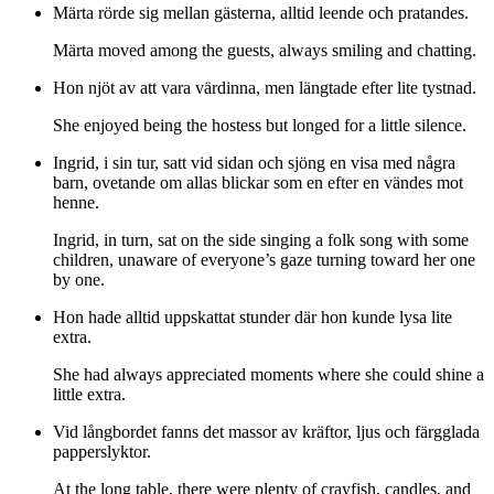
Märta rörde sig mellan gästerna, alltid leende och pratandes.
Märta moved among the guests, always smiling and chatting.
Hon njöt av att vara värdinna, men längtade efter lite tystnad.
She enjoyed being the hostess but longed for a little silence.
Ingrid, i sin tur, satt vid sidan och sjöng en visa med några
barn, ovetande om allas blickar som en efter en vändes mot
henne.
Ingrid, in turn, sat on the side singing a folk song with some
children, unaware of everyone’s gaze turning toward her one
by one.
Hon hade alltid uppskattat stunder där hon kunde lysa lite
extra.
She had always appreciated moments where she could shine a
little extra.
Vid långbordet fanns det massor av kräftor, ljus och färgglada
papperslyktor.
At the long table, there were plenty of crayfish, candles, and