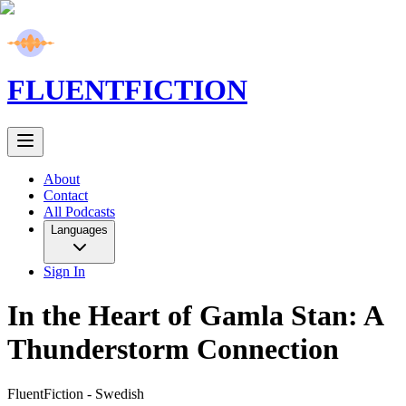
FLUENT
FICTION
About
Contact
All Podcasts
Languages
Sign In
In the Heart of Gamla Stan: A
Thunderstorm Connection
FluentFiction -
Swedish