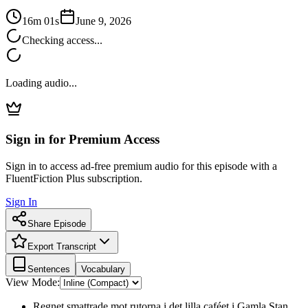
16m 01s
June 9, 2026
Checking access...
Loading audio...
Sign in for Premium Access
Sign in to access ad-free premium audio for this episode with a
FluentFiction Plus subscription.
Sign In
Share Episode
Export Transcript
Sentences
Vocabulary
View Mode:
Regnet smattrade mot rutorna i det lilla caféet i Gamla Stan.