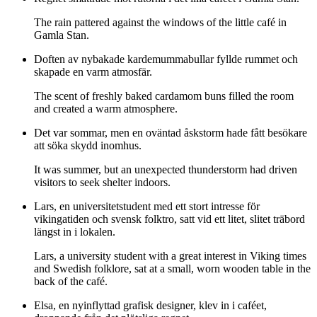
The rain pattered against the windows of the little café in
Gamla Stan.
Doften av nybakade kardemummabullar fyllde rummet och
skapade en varm atmosfär.
The scent of freshly baked cardamom buns filled the room
and created a warm atmosphere.
Det var sommar, men en oväntad åskstorm hade fått besökare
att söka skydd inomhus.
It was summer, but an unexpected thunderstorm had driven
visitors to seek shelter indoors.
Lars, en universitetstudent med ett stort intresse för
vikingatiden och svensk folktro, satt vid ett litet, slitet träbord
längst in i lokalen.
Lars, a university student with a great interest in Viking times
and Swedish folklore, sat at a small, worn wooden table in the
back of the café.
Elsa, en nyinflyttad grafisk designer, klev in i caféet,