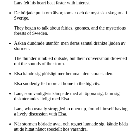
Lars felt his heart beat faster with interest.
De började prata om älvor, tomtar och de mystiska skogarna i
Sverige.
They began to talk about fairies, gnomes, and the mysterious
forests of Sweden.
Åskan dundrade utanför, men deras samtal dränkte ljuden av
stormen.
The thunder rumbled outside, but their conversation drowned
out the sounds of the storm.
Elsa kände sig plötsligt mer hemma i den stora staden.
Elsa suddenly felt more at home in the big city.
Lars, som vanligtvis kämpade med att öppna sig, fann sig
diskuterandes livligt med Elsa.
Lars, who usually struggled to open up, found himself having
a lively discussion with Elsa.
När stormen började avta, och regnet lugnade sig, kände båda
att de hittat något speciellt hos varandra.