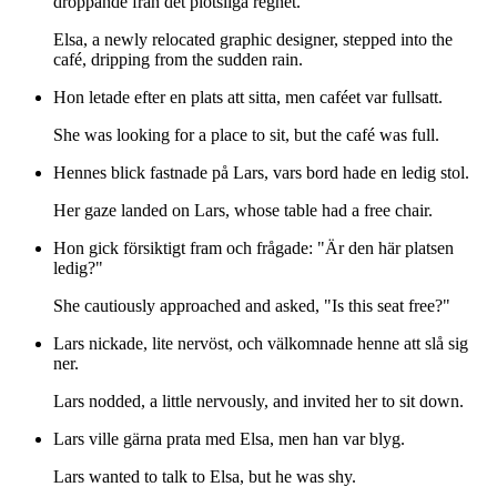
droppande från det plötsliga regnet.
Elsa, a newly relocated graphic designer, stepped into the
café, dripping from the sudden rain.
Hon letade efter en plats att sitta, men caféet var fullsatt.
She was looking for a place to sit, but the café was full.
Hennes blick fastnade på Lars, vars bord hade en ledig stol.
Her gaze landed on Lars, whose table had a free chair.
Hon gick försiktigt fram och frågade: "Är den här platsen
ledig?"
She cautiously approached and asked, "Is this seat free?"
Lars nickade, lite nervöst, och välkomnade henne att slå sig
ner.
Lars nodded, a little nervously, and invited her to sit down.
Lars ville gärna prata med Elsa, men han var blyg.
Lars wanted to talk to Elsa, but he was shy.