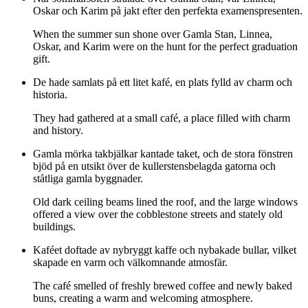
Oskar och Karim på jakt efter den perfekta examenspresenten.
When the summer sun shone over Gamla Stan, Linnea,
Oskar, and Karim were on the hunt for the perfect graduation
gift.
De hade samlats på ett litet kafé, en plats fylld av charm och
historia.
They had gathered at a small café, a place filled with charm
and history.
Gamla mörka takbjälkar kantade taket, och de stora fönstren
bjöd på en utsikt över de kullerstensbelagda gatorna och
ståtliga gamla byggnader.
Old dark ceiling beams lined the roof, and the large windows
offered a view over the cobblestone streets and stately old
buildings.
Kaféet doftade av nybryggt kaffe och nybakade bullar, vilket
skapade en varm och välkomnande atmosfär.
The café smelled of freshly brewed coffee and newly baked
buns, creating a warm and welcoming atmosphere.