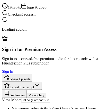
19m 07s
June 9, 2026
Checking access...
Loading audio...
Sign in for Premium Access
Sign in to access ad-free premium audio for this episode with a
FluentFiction Plus subscription.
Sign In
Share Episode
Export Transcript
Sentences
Vocabulary
View Mode:
När sommarsolen strålade över Gamla Stan, var Linnea,