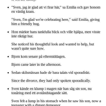
"Sven, jag är glad att vi firar här," sa Emilia och gav honom
en vänlig kram.
"Sven, I'm glad we're celebrating here," said Emilia, giving
him a friendly hug.
Hon märkte hans tankfulla blick och ville hjälpa, men visste
inte riktigt hur.
She noticed his thoughtful look and wanted to help, but
wasn't quite sure how.
Bjorn kom senare på eftermiddagen.
Bjorn came later in the afternoon.
Sedan skilsmässan hade de bara talats vid sporadiskt.
Since the divorce, they had only spoken sporadically.
Sven kände en klump i magen när han såg sin son, nu
tonåring med ett avståndstagande sätt.
Sven felt a lump in his stomach when he saw his son, now a
teenager with a distant demeanor.