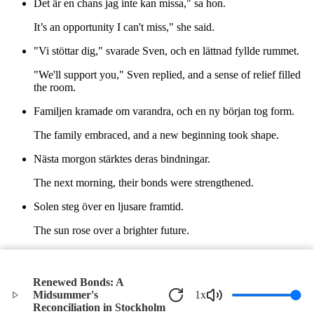
Det är en chans jag inte kan missa," sa hon.
It’s an opportunity I can't miss," she said.
"Vi stöttar dig," svarade Sven, och en lättnad fyllde rummet.
"We'll support you," Sven replied, and a sense of relief filled
the room.
Familjen kramade om varandra, och en ny början tog form.
The family embraced, and a new beginning took shape.
Nästa morgon stärktes deras bindningar.
The next morning, their bonds were strengthened.
Solen steg över en ljusare framtid.
The sun rose over a brighter future.
För Sven, Bjorn och Emilia hade midsommardagen blivit en
ny början.
Renewed Bonds: A
For Sven, Bjorn, and Emilia, midsommardagen had become a
Midsummer's
1
x
new beginning.
Reconciliation in Stockholm