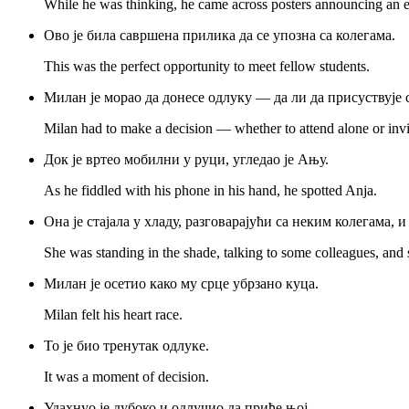
While he was thinking, he came across posters announcing an ev
Ово је била савршена прилика да се упозна са колегама.
This was the perfect opportunity to meet fellow students.
Милан је морао да донесе одлуку — да ли да присуствује 
Milan had to make a decision — whether to attend alone or invi
Док је вртео мобилни у руци, угледао је Ању.
As he fiddled with his phone in his hand, he spotted Anja.
Она је стајала у хладу, разговарајући са неким колегама, 
She was standing in the shade, talking to some colleagues, and 
Милан је осетио како му срце убрзано куца.
Milan felt his heart race.
То је био тренутак одлуке.
It was a moment of decision.
Удахнуо је дубоко и одлучио да приђе њој.