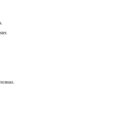
а.
ster.
познао.