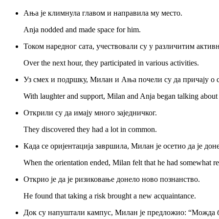
Ања је климнула главом и направила му место.
Anja nodded and made space for him.
Током наредног сата, учествовали су у различитим актив
Over the next hour, they participated in various activities.
Уз смех и подршку, Милан и Ања почели су да причају о 
With laughter and support, Milan and Anja began talking about t
Открили су да имају много заједничког.
They discovered they had a lot in common.
Када се оријентација завршила, Милан је осетио да је дон
When the orientation ended, Milan felt that he had somewhat res
Открио је да је ризиковање донело ново познанство.
He found that taking a risk brought a new acquaintance.
Док су напуштали кампус, Милан је предложио: “Можда б