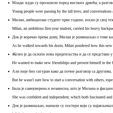
Млади људи су пролазили поред високих дрвећа, а разгов
Young people were passing by the tall trees, and conversations 
Милан, амбициозан студент прве године, носио је свој теж
Milan, an ambitious first-year student, carried his heavy backpa
Док је корачао према дому, Милан је размишљао о томе ка
As he walked towards his dorm, Milan pondered how this new pe
Желео је да склопи нова пријатељства и да се представи у
He wanted to make new friendships and present himself in the be
Али није био сигуран како да почне разговор са другима,
But he wasn't sure how to start a conversation with others, esp
Била је самоуверена и независна, што је Милана и фасци
She was confident and independent, which both fascinated and 
Док је размишљао, наишли су постери који су најављивали