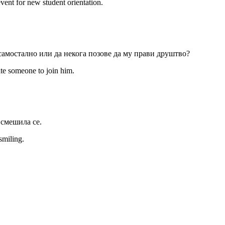
ent for new student orientation.
самостално или да некога позове да му прави друштво?
te someone to join him.
и смешила се.
smiling.