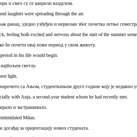
ори и смех су се ширили ваздухом.
and laughter were spreading through the air.
ак ранац, уједно узбуђен и нервозан због почетка летње семестр
ck, feeling both excited and nervous about the start of the summer seme
ко ће почети овај нови период у свом животу.
riod in his life would begin.
 најбољем светлу.
st light.
 нарочито са Ањом, студенткињом друге године коју је недавно у
ecially with Anja, a second-year student whom he had recently met.
нирало и застрашивало.
intimidated Milan.
 догађај за оријентацију нових студената.