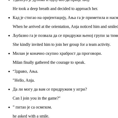
He took a deep breath and decided to approach her.
Кад је стигао на оријентацију, Ања га је приметила и насм
When he arrived at the orientation, Anja noticed him and smiled
Љубазно га је позвала да се придружи њеној групи за тим
She kindly invited him to join her group for a team activity.
Милан је коначно скупио храброст да проговори.
Milan finally gathered the courage to speak.
“Здраво, Ања.
"Hello, Anja.
Да ли могу да вам се придружим у игри?
Can I join you in the game?"
” питао је са осмехом.
he asked with a smile.