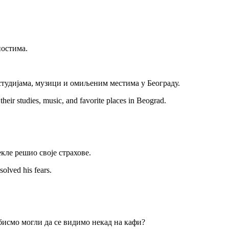
ностима.
студијама, музици и омиљеним местима у Београду.
heir studies, music, and favorite places in Beograd.
екле решио своје страхове.
olved his fears.
исмо могли да се видимо некад на кафи?