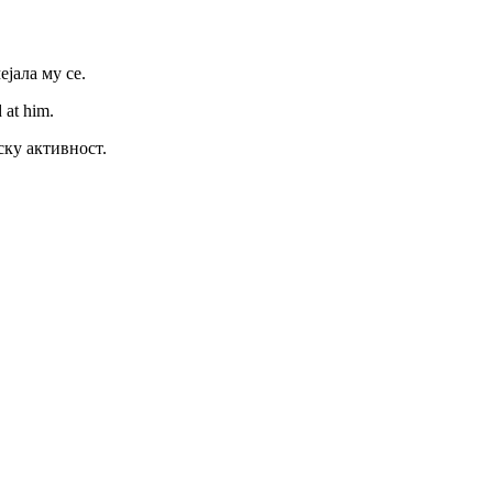
ејала му се.
 at him.
ску активност.