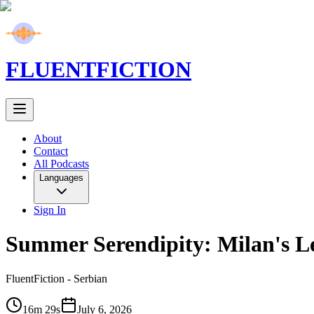
FLUENT
FICTION
About
Contact
All Podcasts
Languages
Sign In
Summer Serendipity: Milan's Le
FluentFiction -
Serbian
16m 29s
July 6, 2026