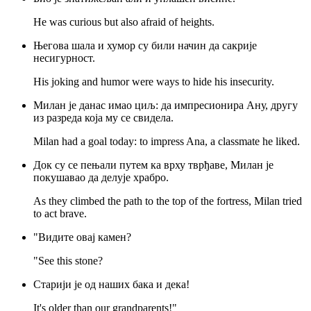
He was curious but also afraid of heights.
Његова шала и хумор су били начин да сакрије
несигурност.
His joking and humor were ways to hide his insecurity.
Милан је данас имао циљ: да импресионира Ану, другу
из разреда која му се свидела.
Milan had a goal today: to impress Ana, a classmate he liked.
Док су се пењали путем ка врху тврђаве, Милан је
покушавао да делује храбро.
As they climbed the path to the top of the fortress, Milan tried
to act brave.
"Видите овај камен?
"See this stone?
Старији је од наших бака и дека!
It's older than our grandparents!"