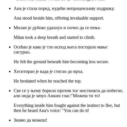
Ана је стала поред, нудећи непроценљиву подршку.
Ana stood beside him, offering invaluable support.
Милан је дубоко удахнуо и почео да се пење.
Milan took a deep breath and started to climb.
Осећао је како је тло испод њега постајало мање
сигурно.
He felt the ground beneath him becoming less secure.
Хеситирао је када је стигао до врха.
He hesitated when he reached the top.
Све се у њему борило против тог инстинкта да побегне,
али онда је зачуо Анкин глас:"Можеш ти то!
Everything inside him fought against the instinct to flee, but
then he heard Ana's voice: "You can do it!
Знамо да можеш!