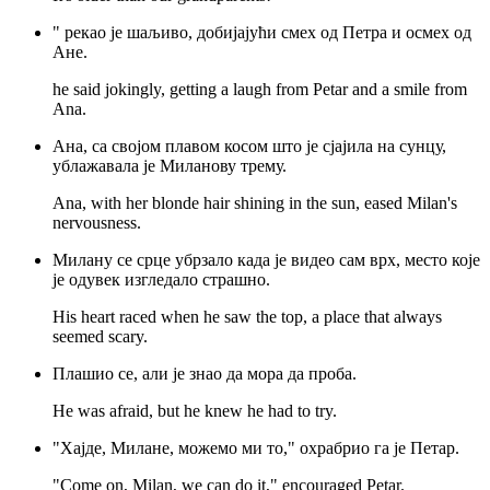
" рекао је шаљиво, добијајући смех од Петра и осмех од
Ане.
he said jokingly, getting a laugh from Petar and a smile from
Ana.
Ана, са својом плавом косом што је сјајила на сунцу,
ублажавала је Миланову трему.
Ana, with her blonde hair shining in the sun, eased Milan's
nervousness.
Милану се срце убрзало када је видео сам врх, место које
је одувек изгледало страшно.
His heart raced when he saw the top, a place that always
seemed scary.
Плашио се, али је знао да мора да проба.
He was afraid, but he knew he had to try.
"Хајде, Милане, можемо ми то," охрабрио га је Петар.
"Come on, Milan, we can do it," encouraged Petar.