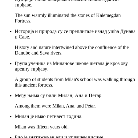
тврђаве.
The sun warmly illuminated the stones of Kalemegdan
Fortress.
Историја и природа су се преплитале изнад ушћа Дунава
и Саве.
History and nature intertwined above the confluence of the
Danube and Sava rivers.
Група ученика из Миланове школе шетала је кроз ову
древну тврђаву.
A group of students from Milan's school was walking through
this ancient fortress.
Међу њима су били Милан, Ана и Петар.
Among them were Milan, Ana, and Petar.
Милан је имао петнаест година.
Milan was fifteen years old.
Био је знатижељан али и уплашен висине.