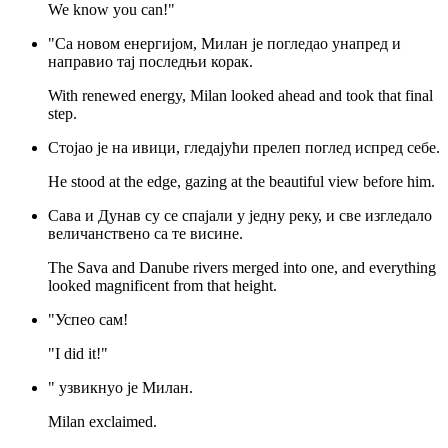
We know you can!"
"Са новом енергијом, Милан је погледао унапред и
направио тај последњи корак.
With renewed energy, Milan looked ahead and took that final
step.
Стојао је на ивици, гледајући прелеп поглед испред себе.
He stood at the edge, gazing at the beautiful view before him.
Сава и Дунав су се спајали у једну реку, и све изгледало
величанствено са те висине.
The Sava and Danube rivers merged into one, and everything
looked magnificent from that height.
"Успео сам!
"I did it!"
" узвикнуо је Милан.
Milan exclaimed.