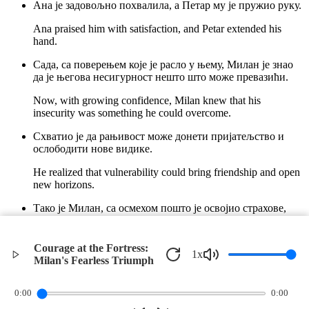
Ана је задовољно похвалила, а Петар му је пружио руку.
Ana praised him with satisfaction, and Petar extended his
hand.
Сада, са поверењем које је расло у њему, Милан је знао
да је његова несигурност нешто што може превазићи.
Now, with growing confidence, Milan knew that his
insecurity was something he could overcome.
Схватио је да рањивост може донети пријатељство и
ослободити нове видике.
He realized that vulnerability could bring friendship and open
new horizons.
Тако је Милан, са осмехом пошто је освојио страхове,
кренуо са својим пријатељима ка новим авантурама.
Thus, with a smile after conquering his fears, Milan set off
Courage at the Fortress:
1
x
with his friends toward new adventures.
Milan's Fearless Triumph
©
2026
Verbari LLC. All rights reserved.
0:00
0:00
Privacy Policy