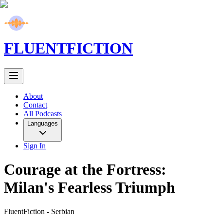
FLUENT
FICTION
About
Contact
All Podcasts
Languages
Sign In
Courage at the Fortress:
Milan's Fearless Triumph
FluentFiction -
Serbian