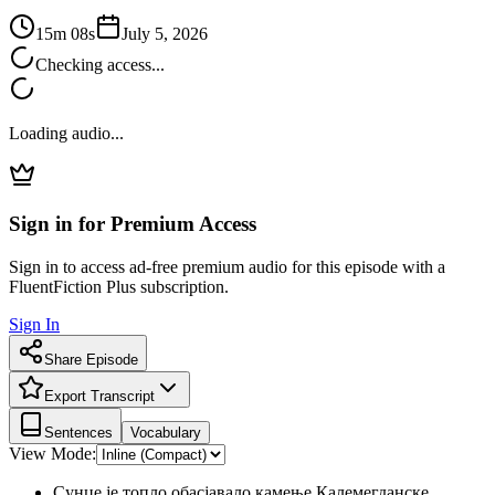
15m 08s
July 5, 2026
Checking access...
Loading audio...
Sign in for Premium Access
Sign in to access ad-free premium audio for this episode with a
FluentFiction Plus subscription.
Sign In
Share Episode
Export Transcript
Sentences
Vocabulary
View Mode:
Сунце је топло обасјавало камење Калемегданске