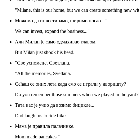
"Milane, this is our home, but we can create something new wi
Можемо да инвестирамо, ширимо посао..."
We can invest, expand the business..."
Али Милан је само одмахивао главом.
But Milan just shook his head.
"Све успомене, Светлана.
"All the memories, Svetlana.
Сећаш се оних лета када смо се играли у дворишту?
Do you remember those summers when we played in the yard?
Тата нас је учио да возимо бицикле...
Dad taught us to ride bikes...
Мама је правила палачинке."
Mom made pancakes."