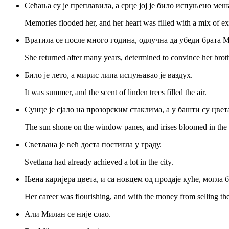
Сећања су је преплавила, а срце јој је било испуњено ме
Memories flooded her, and her heart was filled with a mix of e
Вратила се после много година, одлучна да убеди брата М
She returned after many years, determined to convince her broth
Било је лето, а мирис липа испуњавао је ваздух.
It was summer, and the scent of linden trees filled the air.
Сунце је сјало на прозорским стаклима, а у башти су цве
The sun shone on the window panes, and irises bloomed in the
Светлана је већ доста постигла у граду.
Svetlana had already achieved a lot in the city.
Њена каријера цвета, и са новцем од продаје куће, могла б
Her career was flourishing, and with the money from selling the
Али Милан се није слао.