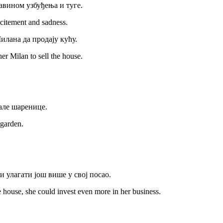
шавином узбуђења и туге.
xcitement and sadness.
илана да продају кућу.
er Milan to sell the house.
тале шаренице.
 garden.
и улагати још више у свој посао.
 house, she could invest even more in her business.