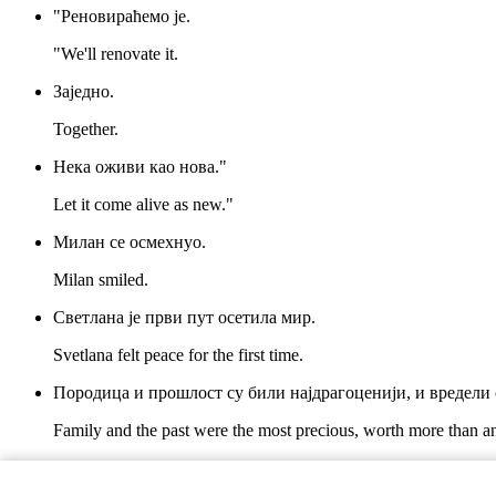
"Реновираћемо је.
"We'll renovate it.
Заједно.
Together.
Нека оживи као нова."
Let it come alive as new."
Милан се осмехнуо.
Milan smiled.
Светлана је први пут осетила мир.
Svetlana felt peace for the first time.
Породица и прошлост су били најдрагоценији, и вредели 
Family and the past were the most precious, worth more than 
У том тренутку, схватила је значај очувања корена и поро