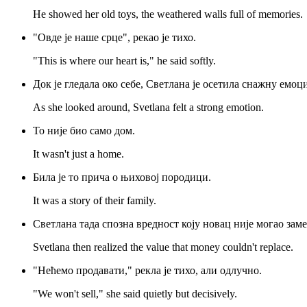
He showed her old toys, the weathered walls full of memories.
"Овде је наше срце", рекао је тихо.
"This is where our heart is," he said softly.
Док је гледала око себе, Светлана је осетила снажну емоци
As she looked around, Svetlana felt a strong emotion.
То није био само дом.
It wasn't just a home.
Била је то прича о њиховој породици.
It was a story of their family.
Светлана тада спозна вредност коју новац није могао зам
Svetlana then realized the value that money couldn't replace.
"Нећемо продавати," рекла је тихо, али одлучно.
"We won't sell," she said quietly but decisively.