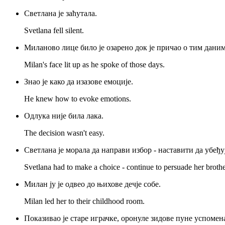
Светлана је заћутала.
Svetlana fell silent.
Миланово лице било је озарено док је причао о тим даним
Milan's face lit up as he spoke of those days.
Знао је како да изазове емоције.
He knew how to evoke emotions.
Одлука није била лака.
The decision wasn't easy.
Светлана је морала да направи избор - наставити да убеђ
Svetlana had to make a choice - continue to persuade her brother
Милан ју је одвео до њихове дечје собе.
Milan led her to their childhood room.
Показивао је старе играчке, оронуле зидове пуне успомен