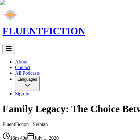
FLUENT
FICTION
About
Contact
All Podcasts
Languages
Sign In
Family Legacy: The Choice Be
FluentFiction -
Serbian
16m 40s
July 1, 2026