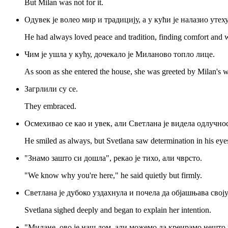
But Milan was not for it.
Одувек је волео мир и традицију, а у кући је налазио ут
He had always loved peace and tradition, finding comfort and 
Чим је ушла у кућу, дочекало је Миланово топло лице.
As soon as she entered the house, she was greeted by Milan's 
Загрлили су се.
They embraced.
Осмехивао се као и увек, али Светлана је видела одлучно
He smiled as always, but Svetlana saw determination in his eye
"Знамо зашто си дошла", рекао је тихо, али чврсто.
"We know why you're here," he said quietly but firmly.
Светлана је дубоко уздахнула и почела да објашњава своју
Svetlana sighed deeply and began to explain her intention.
"Милане, ово је наш дом, али можемо да креирамо нешто 