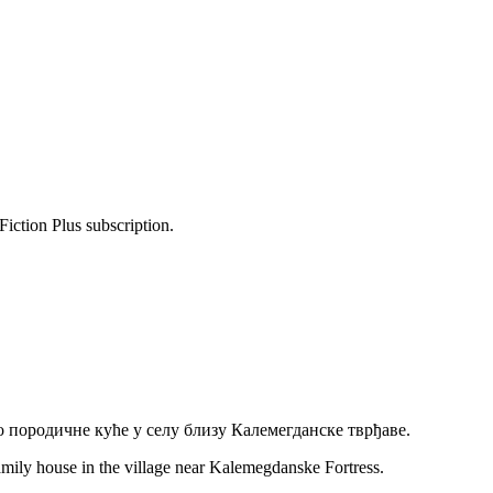
Fiction Plus subscription.
о породичне куће у селу близу Калемегданске тврђаве.
amily house in the village near Kalemegdanske Fortress.