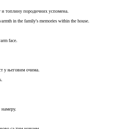
еху и топлину породичних успомена.
warmth in the family's memories within the house.
warm face.
ст у његовим очима.
s.
 намеру.
ново са тим новцем.