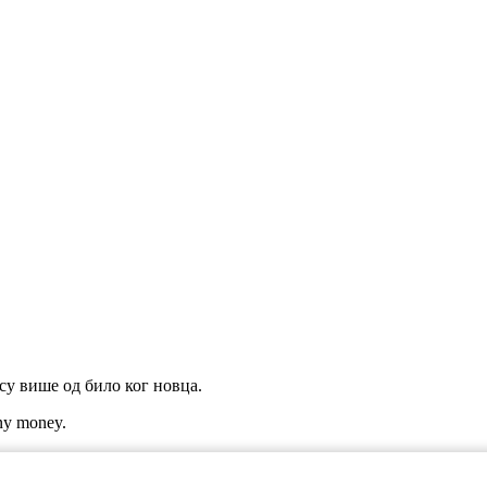
су више од било ког новца.
any money.
дичног наслеђа.