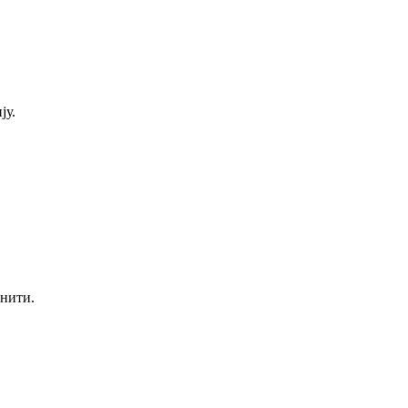
ју.
енити.