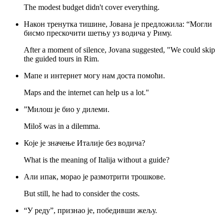
The modest budget didn't cover everything.
Након тренутка тишине, Јована је предложила: “Могли
бисмо прескочити шетњу уз водича у Риму.
After a moment of silence, Jovana suggested, "We could skip
the guided tours in Rim.
Мапе и интернет могу нам доста помоћи.
Maps and the internet can help us a lot."
”Милош је био у дилеми.
Miloš was in a dilemma.
Које је значење Италије без водича?
What is the meaning of Italija without a guide?
Али ипак, морао је размотрити трошкове.
But still, he had to consider the costs.
“У реду”, признао је, победивши жељу.