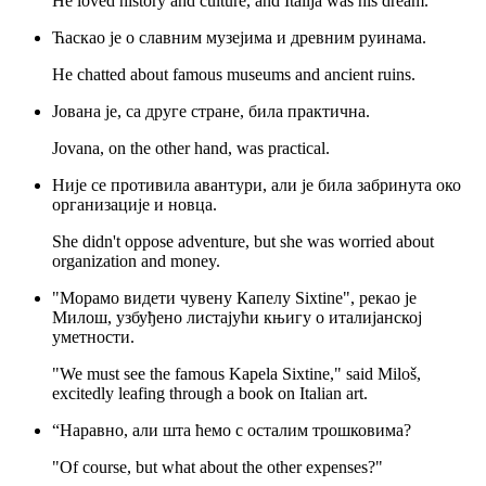
He loved history and culture, and Italija was his dream.
Ћаскао је о славним музејима и древним руинама.
He chatted about famous museums and ancient ruins.
Јована је, са друге стране, била практична.
Jovana, on the other hand, was practical.
Није се противила авантури, али је била забринута око
организације и новца.
She didn't oppose adventure, but she was worried about
organization and money.
"Морамо видети чувену Капелу Sixtine", рекао је
Милош, узбуђено листајући књигу о италијанској
уметности.
"We must see the famous Kapela Sixtine," said Miloš,
excitedly leafing through a book on Italian art.
“Наравно, али шта ћемо с осталим трошковима?
"Of course, but what about the other expenses?"