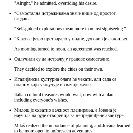
"Alright," he admitted, overriding his desire.
“Самостална истраживања значе више од простог
гледања.
"Self-guided explorations mean more than just sightseeing."
”Како се јутро претварало у подне, договор је склопљен.
As morning turned to noon, an agreement was reached.
Одлучили су да истражују градове самостално.
They decided to explore the cities on their own.
Италијанска културна блага ће чекати, али сада са
планом који укључује и свачије жеље.
Italian cultural treasures would wait, now with a plan
including everyone's wishes.
Милош је схватио важност планирања, а Јована је
научила да буде отворенија за непредвиђене авантуре.
Miloš realized the importance of planning, and Jovana learned
to be more open to unforeseen adventures.