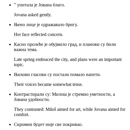
” упитала је Јована благо.
Jovana asked gently.
Њено лице је одражавало бригу.
Her face reflected concern.
Касно пролеће је обујмило град, и планови су били
важна тема.
Late spring embraced the city, and plans were an important
topic.
Њихови гласови су постали помало напети.
Their voices became somewhat tense.
Контрастирали су: Милош је стремио уметности, а
Јована удобности.
They contrasted: Miloš aimed for art, while Jovana aimed for
comfort.
Скромни буџет није све покривао.