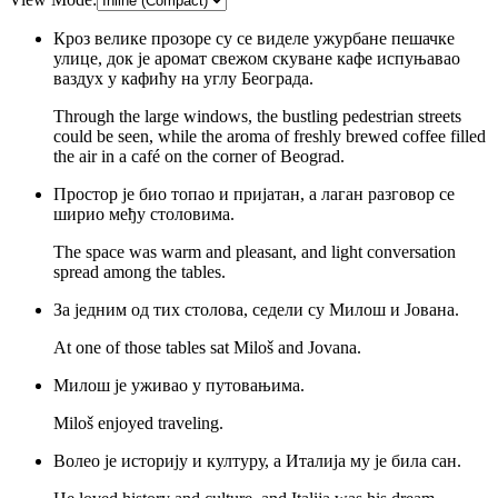
Кроз велике прозоре су се виделе ужурбане пешачке
улице, док је аромат свежом скуване кафе испуњавао
ваздух у кафићу на углу Београда.
Through the large windows, the bustling pedestrian streets
could be seen, while the aroma of freshly brewed coffee filled
the air in a café on the corner of Beograd.
Простор је био топао и пријатан, а лаган разговор се
ширио међу столовима.
The space was warm and pleasant, and light conversation
spread among the tables.
За једним од тих столова, седели су Милош и Јована.
At one of those tables sat Miloš and Jovana.
Милош је уживао у путовањима.
Miloš enjoyed traveling.
Волео је историју и културу, а Италија му је била сан.