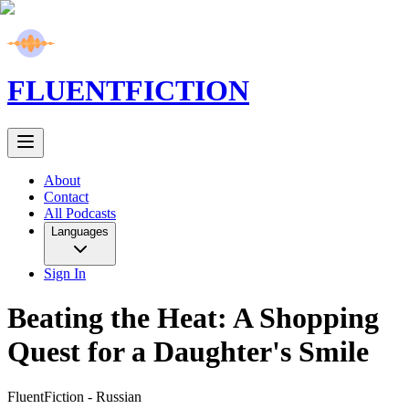
FLUENT
FICTION
About
Contact
All Podcasts
Languages
Sign In
Beating the Heat: A Shopping
Quest for a Daughter's Smile
FluentFiction -
Russian