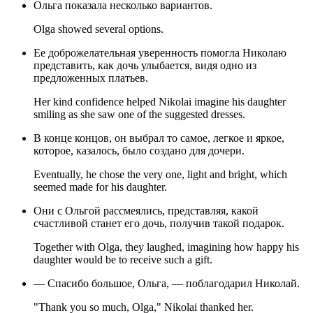
Ольга показала несколько вариантов.
Olga showed several options.
Ее доброжелательная уверенность помогла Николаю
представить, как дочь улыбается, видя одно из
предложенных платьев.
Her kind confidence helped Nikolai imagine his daughter
smiling as she saw one of the suggested dresses.
В конце концов, он выбрал то самое, легкое и яркое,
которое, казалось, было создано для дочери.
Eventually, he chose the very one, light and bright, which
seemed made for his daughter.
Они с Ольгой рассмеялись, представляя, какой
счастливой станет его дочь, получив такой подарок.
Together with Olga, they laughed, imagining how happy his
daughter would be to receive such a gift.
— Спасибо большое, Ольга, — поблагодарил Николай.
"Thank you so much, Olga," Nikolai thanked her.