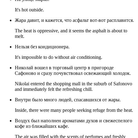
It's hot outside.
Жара давит, и кажется, что асфальт вот-вот расплавится.
The heat is oppressive, and it seems the asphalt is about to
melt.
Нельзя без кондиционера.
It's impossible to do without air conditioning.
Николай вошел в торговый центр в пригороде
Сафоново и сразу почувствовал освежающий холодок.
Nikolai entered the shopping mall in the suburb of Safonovo
and immediately felt the refreshing chill.
Внутри было много людей, спасавшихся от жары.
Inside, there were many people seeking refuge from the heat.
Воздух был наполнен ароматами духов и свежеспелого
кофе из ближайших кафе.
The air was filled with the scents of perfumes and freshly