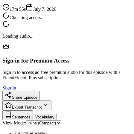
17m 55s
July 7, 2026
Checking access...
Loading audio...
Sign in for Premium Access
Sign in to access ad-free premium audio for this episode with a
FluentFiction Plus subscription.
Sign In
Share Episode
Export Transcript
Sentences
Vocabulary
View Mode:
На улице жарко.