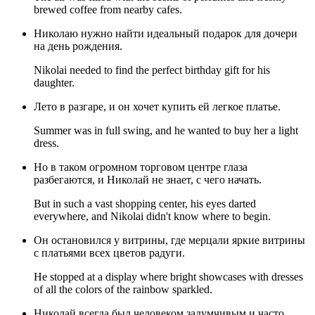
brewed coffee from nearby cafes.
Николаю нужно найти идеальный подарок для дочери
на день рождения.
Nikolai needed to find the perfect birthday gift for his
daughter.
Лето в разгаре, и он хочет купить ей легкое платье.
Summer was in full swing, and he wanted to buy her a light
dress.
Но в таком огромном торговом центре глаза
разбегаются, и Николай не знает, с чего начать.
But in such a vast shopping center, his eyes darted
everywhere, and Nikolai didn't know where to begin.
Он остановился у витрины, где мерцали яркие витрины
с платьями всех цветов радуги.
He stopped at a display where bright showcases with dresses
of all the colors of the rainbow sparkled.
Николай всегда был человеком задумчивым и часто