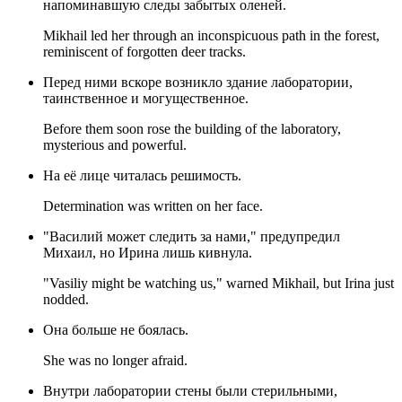
напоминавшую следы забытых оленей.
Mikhail led her through an inconspicuous path in the forest,
reminiscent of forgotten deer tracks.
Перед ними вскоре возникло здание лаборатории,
таинственное и могущественное.
Before them soon rose the building of the laboratory,
mysterious and powerful.
На её лице читалась решимость.
Determination was written on her face.
"Василий может следить за нами," предупредил
Михаил, но Ирина лишь кивнула.
"Vasiliy might be watching us," warned Mikhail, but Irina just
nodded.
Она больше не боялась.
She was no longer afraid.
Внутри лаборатории стены были стерильными,