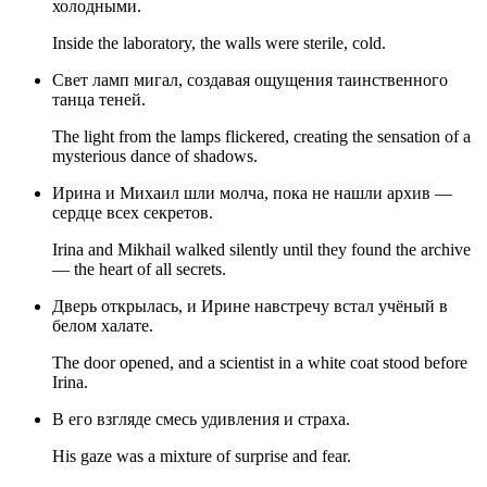
холодными.
Inside the laboratory, the walls were sterile, cold.
Свет ламп мигал, создавая ощущения таинственного
танца теней.
The light from the lamps flickered, creating the sensation of a
mysterious dance of shadows.
Ирина и Михаил шли молча, пока не нашли архив —
сердце всех секретов.
Irina and Mikhail walked silently until they found the archive
— the heart of all secrets.
Дверь открылась, и Ирине навстречу встал учёный в
белом халате.
The door opened, and a scientist in a white coat stood before
Irina.
В его взгляде смесь удивления и страха.
His gaze was a mixture of surprise and fear.