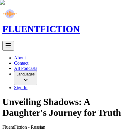
FLUENT
FICTION
About
Contact
All Podcasts
Languages
Sign In
Unveiling Shadows: A
Daughter's Journey for Truth
FluentFiction -
Russian