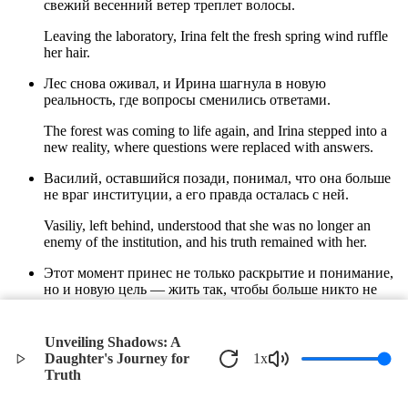
свежий весенний ветер треплет волосы.
Leaving the laboratory, Irina felt the fresh spring wind ruffle
her hair.
Лес снова оживал, и Ирина шагнула в новую
реальность, где вопросы сменились ответами.
The forest was coming to life again, and Irina stepped into a
new reality, where questions were replaced with answers.
Василий, оставшийся позади, понимал, что она больше
не враг институции, а его правда осталась с ней.
Vasiliy, left behind, understood that she was no longer an
enemy of the institution, and his truth remained with her.
Этот момент принес не только раскрытие и понимание,
но и новую цель — жить так, чтобы больше никто не
исчез в тени экспериментов.
This moment brought not only revelation and understanding
Unveiling Shadows: A
but also a new goal — to live in such a way that no one else
Daughter's Journey for
1
x
would disappear in the shadows of experiments.
Truth
©
2026
Verbari LLC. All rights reserved.