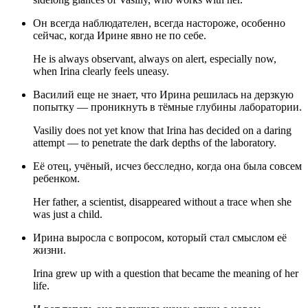
Он всегда наблюдателен, всегда настороже, особенно
сейчас, когда Ирине явно не по себе.
He is always observant, always on alert, especially now,
when Irina clearly feels uneasy.
Василий еще не знает, что Ирина решилась на дерзкую
попытку — проникнуть в тёмные глубины лаборатории.
Vasiliy does not yet know that Irina has decided on a daring
attempt — to penetrate the dark depths of the laboratory.
Её отец, учёный, исчез бесследно, когда она была совсем
ребенком.
Her father, a scientist, disappeared without a trace when she
was just a child.
Ирина выросла с вопросом, который стал смыслом её
жизни.
Irina grew up with a question that became the meaning of her
life.