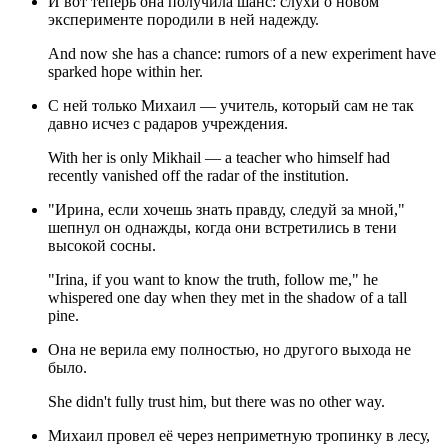
И вот теперь она получила шанс: слухи о новом
эксперименте породили в ней надежду.
And now she has a chance: rumors of a new experiment have
sparked hope within her.
С ней только Михаил — учитель, который сам не так
давно исчез с радаров учреждения.
With her is only Mikhail — a teacher who himself had
recently vanished off the radar of the institution.
"Ирина, если хочешь знать правду, следуй за мной,"
шепнул он однажды, когда они встретились в тени
высокой сосны.
"Irina, if you want to know the truth, follow me," he
whispered one day when they met in the shadow of a tall
pine.
Она не верила ему полностью, но другого выхода не
было.
She didn't fully trust him, but there was no other way.
Михаил провел её через неприметную тропинку в лесу,