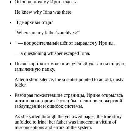
Он знал, почему Ирина здесь.
He knew why Irina was there.
"Где архивы отца?
"Where are my father's archives?"
" — вопросительный шёпот вырвался у Ирины.
— a questioning whisper escaped Irina.
После короткого молчания учёный указал на старую,
запыленную папку.
After a short silence, the scientist pointed to an old, dusty
folder.
Разбирая пожелтевшие страницы, Ирине открылась
истинная история: её отец был невиновен, жертвой
заблуждений и ошибок системы.
As she sorted through the yellowed pages, the true story
unfolded to Irina: her father was innocent, a victim of
misconceptions and errors of the system.