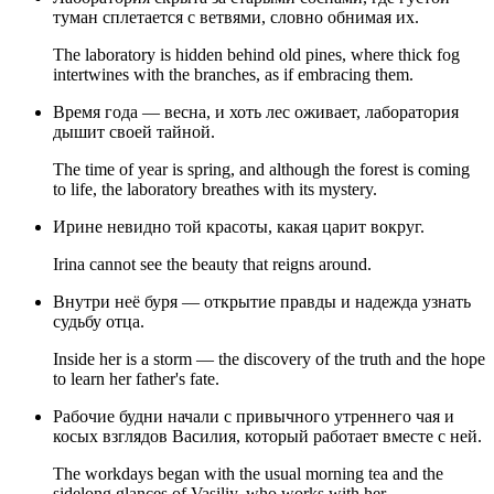
туман сплетается с ветвями, словно обнимая их.
The laboratory is hidden behind old pines, where thick fog
intertwines with the branches, as if embracing them.
Время года — весна, и хоть лес оживает, лаборатория
дышит своей тайной.
The time of year is spring, and although the forest is coming
to life, the laboratory breathes with its mystery.
Ирине невидно той красоты, какая царит вокруг.
Irina cannot see the beauty that reigns around.
Внутри неё буря — открытие правды и надежда узнать
судьбу отца.
Inside her is a storm — the discovery of the truth and the hope
to learn her father's fate.
Рабочие будни начали с привычного утреннего чая и
косых взглядов Василия, который работает вместе с ней.
The workdays began with the usual morning tea and the
sidelong glances of Vasiliy, who works with her.