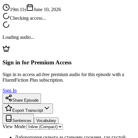
19m 11s
June 10, 2026
Checking access...
Loading audio...
Sign in for Premium Access
Sign in to access ad-free premium audio for this episode with a
FluentFiction Plus subscription.
Sign In
Share Episode
Export Transcript
Sentences
Vocabulary
View Mode:
Лаборатория скрыта за старыми соснами, где густой