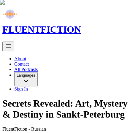
FLUENT
FICTION
About
Contact
All Podcasts
Languages
Sign In
Secrets Revealed: Art, Mystery
& Destiny in Sankt-Peterburg
FluentFiction -
Russian