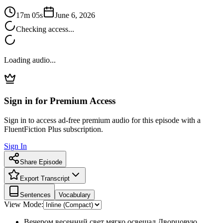
17m 05s
June 6, 2026
Checking access...
Loading audio...
Sign in for Premium Access
Sign in to access ad-free premium audio for this episode with a
FluentFiction Plus subscription.
Sign In
Share Episode
Export Transcript
Sentences
Vocabulary
View Mode:
Вечером весенний свет мягко освещал Дворцовую