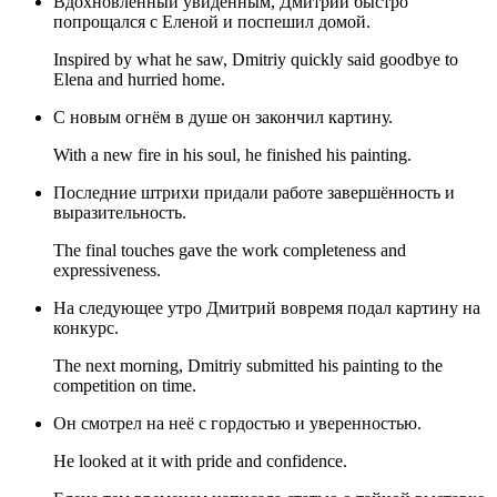
Вдохновлённый увиденным, Дмитрий быстро
попрощался с Еленой и поспешил домой.
Inspired by what he saw, Dmitriy quickly said goodbye to
Elena and hurried home.
С новым огнём в душе он закончил картину.
With a new fire in his soul, he finished his painting.
Последние штрихи придали работе завершённость и
выразительность.
The final touches gave the work completeness and
expressiveness.
На следующее утро Дмитрий вовремя подал картину на
конкурс.
The next morning, Dmitriy submitted his painting to the
competition on time.
Он смотрел на неё с гордостью и уверенностью.
He looked at it with pride and confidence.