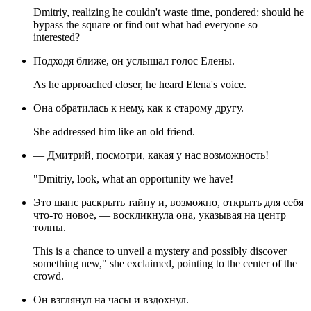
Dmitriy, realizing he couldn't waste time, pondered: should he
bypass the square or find out what had everyone so
interested?
Подходя ближе, он услышал голос Елены.
As he approached closer, he heard Elena's voice.
Она обратилась к нему, как к старому другу.
She addressed him like an old friend.
— Дмитрий, посмотри, какая у нас возможность!
"Dmitriy, look, what an opportunity we have!
Это шанс раскрыть тайну и, возможно, открыть для себя
что-то новое, — воскликнула она, указывая на центр
толпы.
This is a chance to unveil a mystery and possibly discover
something new," she exclaimed, pointing to the center of the
crowd.
Он взглянул на часы и вздохнул.