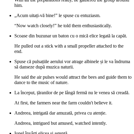
him.
„Acum uitați-vă bine!” le spuse cu entuziasm.
“Now watch closely!” he told them enthusiastically.
Scoase din buzunar un baton cu o mică elice legată la capăt.
He pulled out a stick with a small propeller attached to the
end.
Spuse că pulsațiile aerului vor atrage albinele și le va îndruma
să danseze după muzica naturii.
He said the air pulses would attract the bees and guide them to
dance to the music of nature.
La început, țăranilor de pe lângă fermă nu le venea să creadă.
At first, the farmers near the farm couldn't believe it.
Andreea, intrigată dar amuzată, privea cu atenție.
Andreea, intrigued but amused, watched intently.
Ionel învârti elicea și așteptă.