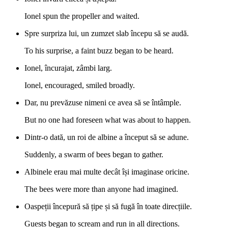
Ionel spun the propeller and waited.
Spre surpriza lui, un zumzet slab începu să se audă.
To his surprise, a faint buzz began to be heard.
Ionel, încurajat, zâmbi larg.
Ionel, encouraged, smiled broadly.
Dar, nu prevăzuse nimeni ce avea să se întâmple.
But no one had foreseen what was about to happen.
Dintr-o dată, un roi de albine a început să se adune.
Suddenly, a swarm of bees began to gather.
Albinele erau mai multe decât își imaginase oricine.
The bees were more than anyone had imagined.
Oaspeții începură să țipe și să fugă în toate direcțiile.
Guests began to scream and run in all directions.