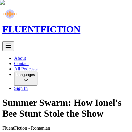
FLUENT
FICTION
About
Contact
All Podcasts
Languages
Sign In
Summer Swarm: How Ionel's
Bee Stunt Stole the Show
FluentFiction -
Romanian