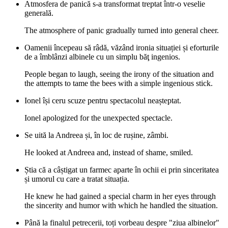
Atmosfera de panică s-a transformat treptat într-o veselie
generală.
The atmosphere of panic gradually turned into general cheer.
Oamenii începeau să râdă, văzând ironia situației și eforturile
de a îmblânzi albinele cu un simplu băţ ingenios.
People began to laugh, seeing the irony of the situation and
the attempts to tame the bees with a simple ingenious stick.
Ionel își ceru scuze pentru spectacolul neașteptat.
Ionel apologized for the unexpected spectacle.
Se uită la Andreea și, în loc de rușine, zâmbi.
He looked at Andreea and, instead of shame, smiled.
Știa că a câștigat un farmec aparte în ochii ei prin sinceritatea
și umorul cu care a tratat situația.
He knew he had gained a special charm in her eyes through
the sincerity and humor with which he handled the situation.
Până la finalul petrecerii, toți vorbeau despre "ziua albinelor"