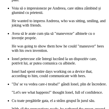
Voia să o impresioneze pe Andreea, care stătea zâmbind și
glumind cu prietenii.
He wanted to impress Andreea, who was sitting, smiling, and
joking with friends.
Avea să le arate cum știa să "manevreze" albinele cu o
invenție proprie.
He was going to show them how he could "maneuver" bees
with his own invention.
Ionel petrecuse zile întregi lucrând la un dispozitiv care,
potrivit lui, ar putea comunica cu albinele.
Ionel had spent entire days working on a device that,
according to him, could communicate with bees.
"Da' se va vedea care-i treaba!" gândi Ionel, plin de încredere.
"Let's see what happens!" thought Ionel, full of confidence.
Cu toate pregătirile gata, el a strâns grupul în jurul său.
With all the preparations ready, he gathered the group around