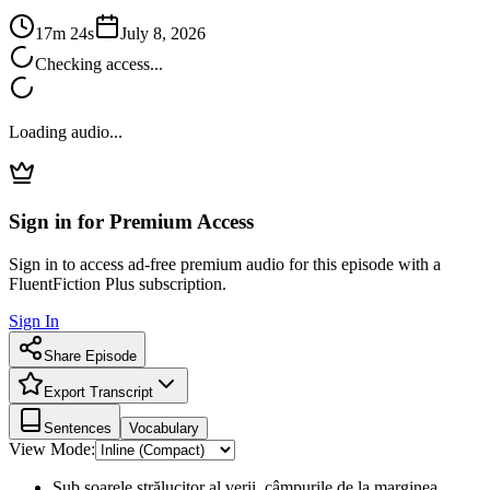
17m 24s
July 8, 2026
Checking access...
Loading audio...
Sign in for Premium Access
Sign in to access ad-free premium audio for this episode with a
FluentFiction Plus subscription.
Sign In
Share Episode
Export Transcript
Sentences
Vocabulary
View Mode:
Sub soarele strălucitor al verii, câmpurile de la marginea