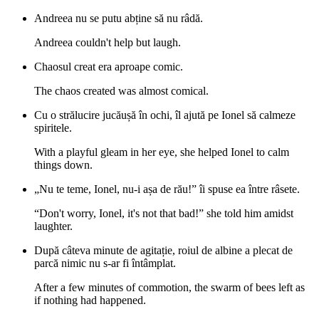
Andreea nu se putu abține să nu râdă.
Andreea couldn't help but laugh.
Chaosul creat era aproape comic.
The chaos created was almost comical.
Cu o strălucire jucăușă în ochi, îl ajută pe Ionel să calmeze
spiritele.
With a playful gleam in her eye, she helped Ionel to calm
things down.
„Nu te teme, Ionel, nu-i așa de rău!” îi spuse ea între râsete.
“Don't worry, Ionel, it's not that bad!” she told him amidst
laughter.
După câteva minute de agitație, roiul de albine a plecat de
parcă nimic nu s-ar fi întâmplat.
After a few minutes of commotion, the swarm of bees left as
if nothing had happened.