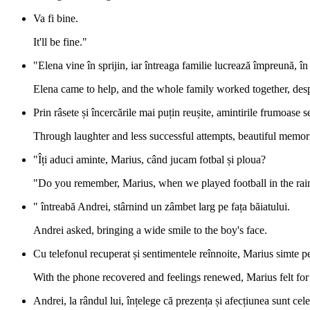
Va fi bine.
It'll be fine."
"Elena vine în sprijin, iar întreaga familie lucrează împreună, în
Elena came to help, and the whole family worked together, despi
Prin râsete și încercările mai puțin reușite, amintirile frumoase se
Through laughter and less successful attempts, beautiful memor
"Îți aduci aminte, Marius, când jucam fotbal și ploua?
"Do you remember, Marius, when we played football in the rai
" întreabă Andrei, stârnind un zâmbet larg pe fața băiatului.
Andrei asked, bringing a wide smile to the boy's face.
Cu telefonul recuperat și sentimentele reînnoite, Marius simte p
With the phone recovered and feelings renewed, Marius felt for 
Andrei, la rândul lui, înțelege că prezența și afecțiunea sunt cel