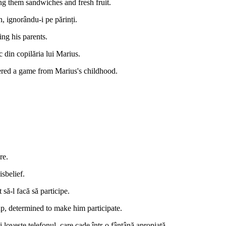
ing them sandwiches and fresh fruit.
, ignorându-i pe părinți.
ng his parents.
c din copilăria lui Marius.
red a game from Marius's childhood.
re.
sbelief.
să-l facă să participe.
p, determined to make him participate.
i lovește telefonul, care cade într-o fântână apropiată.