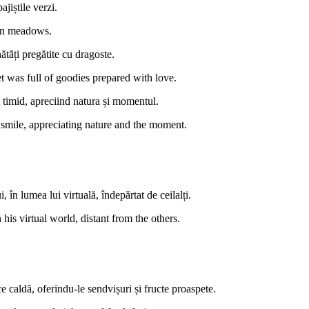
ajiștile verzi.
een meadows.
ătăți pregătite cu dragoste.
t was full of goodies prepared with love.
t timid, apreciind natura și momentul.
 smile, appreciating nature and the moment.
, în lumea lui virtuală, îndepărtat de ceilalți.
his virtual world, distant from the others.
 caldă, oferindu-le sendvișuri și fructe proaspete.