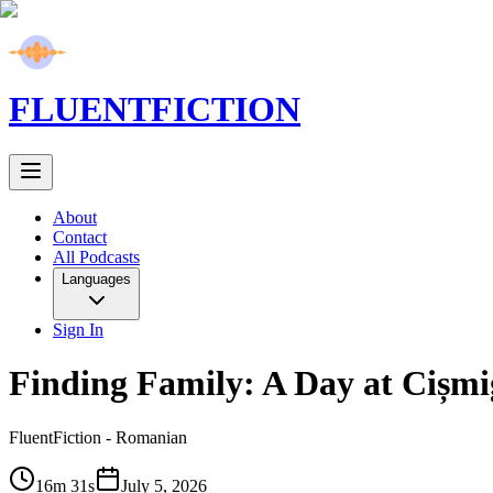
FLUENT
FICTION
About
Contact
All Podcasts
Languages
Sign In
Finding Family: A Day at Cișm
FluentFiction -
Romanian
16m 31s
July 5, 2026