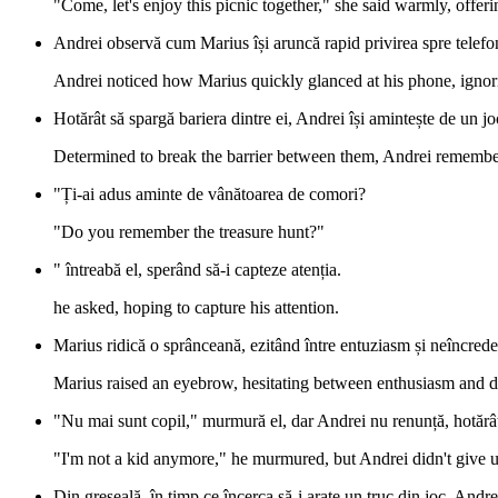
"Come, let's enjoy this picnic together," she said warmly, offer
Andrei observă cum Marius își aruncă rapid privirea spre telefon
Andrei noticed how Marius quickly glanced at his phone, ignori
Hotărât să spargă bariera dintre ei, Andrei își amintește de un jo
Determined to break the barrier between them, Andrei remembe
"Ți-ai adus aminte de vânătoarea de comori?
"Do you remember the treasure hunt?"
" întreabă el, sperând să-i capteze atenția.
he asked, hoping to capture his attention.
Marius ridică o sprânceană, ezitând între entuziasm și neîncrede
Marius raised an eyebrow, hesitating between enthusiasm and di
"Nu mai sunt copil," murmură el, dar Andrei nu renunță, hotărât 
"I'm not a kid anymore," he murmured, but Andrei didn't give u
Din greșeală, în timp ce încerca să-i arate un truc din joc, Andre