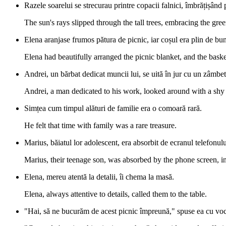
Razele soarelui se strecurau printre copacii falnici, îmbrățișând p
The sun's rays slipped through the tall trees, embracing the gr
Elena aranjase frumos pătura de picnic, iar coșul era plin de bun
Elena had beautifully arranged the picnic blanket, and the baske
Andrei, un bărbat dedicat muncii lui, se uită în jur cu un zâmbe
Andrei, a man dedicated to his work, looked around with a shy
Simțea cum timpul alături de familie era o comoară rară.
He felt that time with family was a rare treasure.
Marius, băiatul lor adolescent, era absorbit de ecranul telefonului
Marius, their teenage son, was absorbed by the phone screen, in 
Elena, mereu atentă la detalii, îi chema la masă.
Elena, always attentive to details, called them to the table.
"Hai, să ne bucurăm de acest picnic împreună," spuse ea cu voce