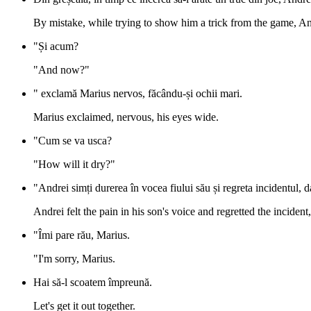
By mistake, while trying to show him a trick from the game, An
"Și acum?
"And now?"
" exclamă Marius nervos, făcându-și ochii mari.
Marius exclaimed, nervous, his eyes wide.
"Cum se va usca?
"How will it dry?"
"Andrei simți durerea în vocea fiului său și regreta incidentul, d
Andrei felt the pain in his son's voice and regretted the incide
"Îmi pare rău, Marius.
"I'm sorry, Marius.
Hai să-l scoatem împreună.
Let's get it out together.