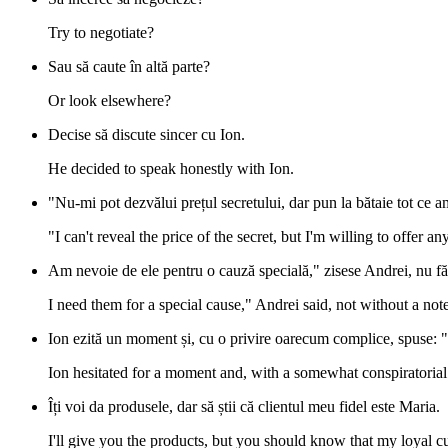
Try to negotiate?
Sau să caute în altă parte?
Or look elsewhere?
Decise să discute sincer cu Ion.
He decided to speak honestly with Ion.
"Nu-mi pot dezvălui prețul secretului, dar pun la bătaie tot ce 
"I can't reveal the price of the secret, but I'm willing to offer 
Am nevoie de ele pentru o cauză specială," zisese Andrei, nu fă
I need them for a special cause," Andrei said, not without a not
Ion ezită un moment și, cu o privire oarecum complice, spuse: 
Ion hesitated for a moment and, with a somewhat conspiratoria
Îți voi da produsele, dar să știi că clientul meu fidel este Maria.
I'll give you the products, but you should know that my loyal c