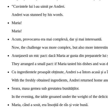
"Cuvintele lui l-au uimit pe Andrei.
Andrei was stunned by his words.
Maria!
Maria!
Acum, provocarea era mai complexă, dar și mai interesantă.
Now, the challenge was more complex, but also more interestin
Aranjaseră un mic pact: dacă Maria ar gusta din preparatele lui ș
They arranged a small pact: if Maria tasted his dishes and was d
Cu ingredientele proaspăt obținute, Andrei s-a întors acasă și a 
With the freshly obtained ingredients, Andrei returned home an
Seara, masa gemea sub greutatea bunătăților.
In the evening, the table groaned under the weight of the delici
Maria, când a sosit, era însoțită de râs și voie bună.