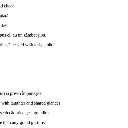
d cheer.
piață.
rket.
spus el, cu un zâmbet șiret.
tes," he said with a sly smile.
i și priviri împărtășite.
o with laughter and shared glances.
se decât orice gest grandios.
e than any grand gesture.