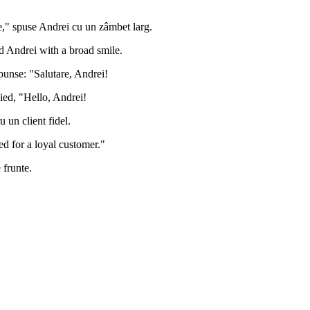
e," spuse Andrei cu un zâmbet larg.
aid Andrei with a broad smile.
spunse: "Salutare, Andrei!
ied, "Hello, Andrei!
u un client fidel.
ed for a loyal customer."
 frunte.