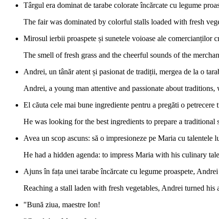
Târgul era dominat de tarabe colorate încărcate cu legume proasp
The fair was dominated by colorful stalls loaded with fresh veget
Mirosul ierbii proaspete și sunetele voioase ale comercianților c
The smell of fresh grass and the cheerful sounds of the merchan
Andrei, un tânăr atent și pasionat de tradiții, mergea de la o tarab
Andrei, a young man attentive and passionate about traditions, 
El căuta cele mai bune ingrediente pentru a pregăti o petrecere t
He was looking for the best ingredients to prepare a traditional
Avea un scop ascuns: să o impresioneze pe Maria cu talentele lu
He had a hidden agenda: to impress Maria with his culinary tale
Ajuns în fața unei tarabe încărcate cu legume proaspete, Andrei 
Reaching a stall laden with fresh vegetables, Andrei turned his 
"Bună ziua, maestre Ion!