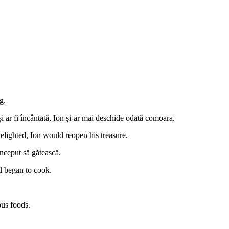
g.
i ar fi încântată, Ion și-ar mai deschide odată comoara.
elighted, Ion would reopen his treasure.
început să gătească.
d began to cook.
ous foods.