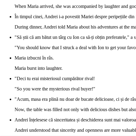
When Maria arrived, she was accompanied by laughter and goo
În timpul cinei, Andrei i-a povestit Mariei despre peripețiile din 
During dinner, Andrei told Maria about his adventures at the ma
"Să știi că am bătut un târg cu Ion ca să-ți obțin preferatele," a 
"You should know that I struck a deal with Ion to get your favori
Maria izbucni în râs.
Maria burst into laughter.
"Deci tu erai misteriosul cumpărător rival!
"So you were the mysterious rival buyer!"
"Acum, masa era plină nu doar de bucate delicioase, ci și de râsur
Now, the table was filled not only with delicious dishes but als
Andrei înțelesese că sinceritatea și deschiderea sunt mai valoroa
Andrei understood that sincerity and openness are more valuabl