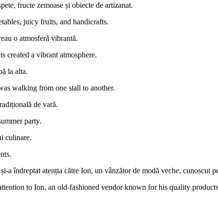
ete, fructe zemoase și obiecte de artizanat.
ables, juicy fruits, and handicrafts.
reau o atmosferă vibrantă.
ts created a vibrant atmosphere.
ă la alta.
was walking from one stall to another.
radițională de vară.
 summer party.
i culinare.
nts.
și-a îndreptat atenția către Ion, un vânzător de modă veche, cunoscut pe
attention to Ion, an old-fashioned vendor known for his quality products