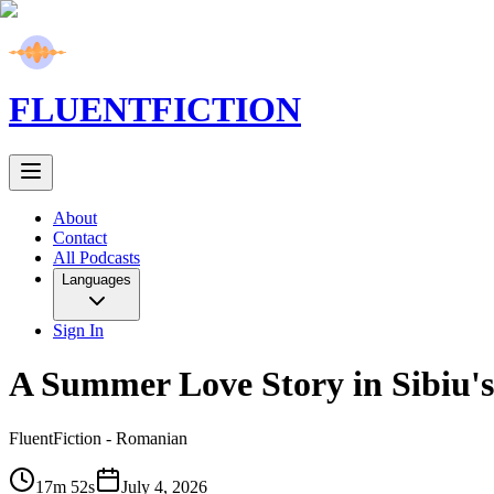
FLUENT
FICTION
About
Contact
All Podcasts
Languages
Sign In
A Summer Love Story in Sibiu'
FluentFiction -
Romanian
17m 52s
July 4, 2026