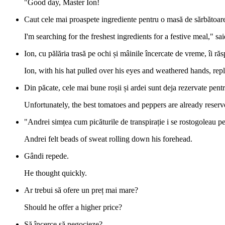
"Good day, Master Ion!
Caut cele mai proaspete ingrediente pentru o masă de sărbătoar
I'm searching for the freshest ingredients for a festive meal," s
Ion, cu pălăria trasă pe ochi și mâinile încercate de vreme, îi ră
Ion, with his hat pulled over his eyes and weathered hands, repl
Din păcate, cele mai bune roșii și ardei sunt deja rezervate pentr
Unfortunately, the best tomatoes and peppers are already reserv
"Andrei simțea cum picăturile de transpirație i se rostogoleau pe
Andrei felt beads of sweat rolling down his forehead.
Gândi repede.
He thought quickly.
Ar trebui să ofere un preț mai mare?
Should he offer a higher price?
Să încerce să negocieze?