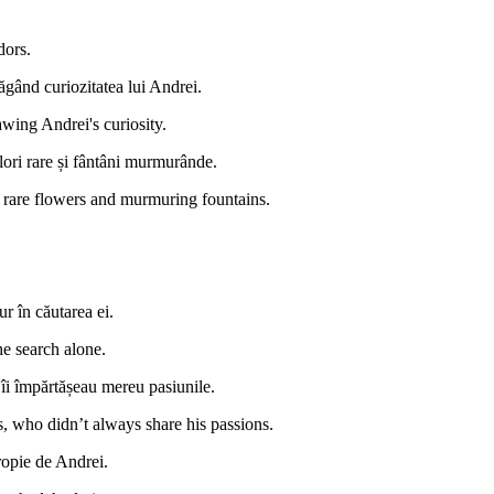
dors.
trăgând curiozitatea lui Andrei.
awing Andrei's curiosity.
flori rare și fântâni murmurânde.
of rare flowers and murmuring fountains.
r în căutarea ei.
he search alone.
u îi împărtășeau mereu pasiunile.
s, who didn’t always share his passions.
ropie de Andrei.