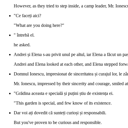
However, as they tried to step inside, a camp leader, Mr. Ionesc
"Ce faceți aici?
"What are you doing here?"
" întrebă el.
he asked.
Andrei și Elena s-au privit unul pe altul, iar Elena a făcut un pa
Andrei and Elena looked at each other, and Elena stepped forwar
Domnul Ionescu, impresionat de sinceritatea și curajul lor, le z
Mr. Ionescu, impressed by their sincerity and courage, smiled a
"Grădina aceasta e specială și puțini știu de existența ei.
"This garden is special, and few know of its existence.
Dar voi ați dovedit că sunteți curioși și responsabili.
But you've proven to be curious and responsible.