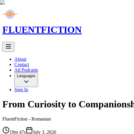
FLUENT
FICTION
About
Contact
All Podcasts
Languages
Sign In
From Curiosity to Companionsh
FluentFiction -
Romanian
19m 47s
July 3, 2026