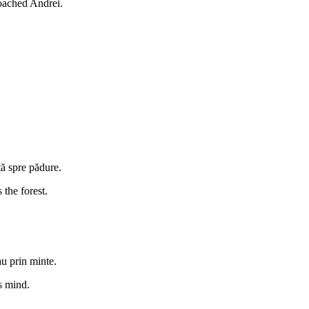
oached Andrei.
tă spre pădure.
 the forest.
au prin minte.
s mind.