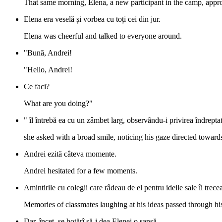
That same morning, Elena, a new participant in the camp, appr
Elena era veselă și vorbea cu toți cei din jur.
Elena was cheerful and talked to everyone around.
"Bună, Andrei!
"Hello, Andrei!
Ce faci?
What are you doing?"
" îl întrebă ea cu un zâmbet larg, observându-i privirea îndrepta
she asked with a broad smile, noticing his gaze directed towards
Andrei ezită câteva momente.
Andrei hesitated for a few moments.
Amintirile cu colegii care râdeau de el pentru ideile sale îi trece
Memories of classmates laughing at his ideas passed through hi
Dar, încet, se hotărî să-i dea Elenei o șansă.