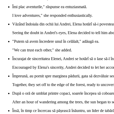
Îmi plac aventurile," răspunse ea entuziasmată.
I love adventures," she responded enthusiastically.
Văzând îndoiala din ochii lui Andrei, Elena hotărî să-i povestea
Seeing the doubt in Andrei's eyes, Elena decided to tell him about
"Putem să avem încredere unul în celălalt," adăugă ea.
"We can trust each other," she added.
Încurajat de sinceritatea Elenei, Andrei se hotărî să o lase să-l î
Encouraged by Elena's sincerity, Andrei decided to let her ac
Împreună, au pornit spre marginea pădurii, gata să dezvăluie secr
Together, they set off to the edge of the forest, ready to uncover
După o oră de umblat printre copaci, soarele începea să coboare pe
After an hour of wandering among the trees, the sun began to s
Însă, în timp ce încercau să pășească înăuntru, un lider de tabăr