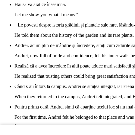
Hai să vă arăt ce înseamnă.
Let me show you what it means."
" Le povesti despre istoria grădinii și plantele sale rare, lăsându
He told them about the history of the garden and its rare plants
Andrei, acum plin de mândrie și încredere, simți cum zidurile sa
Andrei, now full of pride and confidence, felt his inner walls b
Realiză că a avea încredere în alții poate aduce mari satisfacții și
He realized that trusting others could bring great satisfaction a
Când s-au întors la campus, Andrei se simțea integrat, iar Elena
When they returned to the campus, Andrei felt integrated, and E
Pentru prima oară, Andrei simți că aparține acelui loc și nu mai 
For the first time, Andrei felt he belonged to that place and was
În mijlocul colegilor săi, putu zâmbi liber, știind că încrederea fa