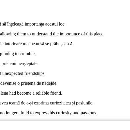
-i să înțeleagă importanța acestui loc.
, allowing them to understand the importance of this place.
le interioare începeau să se prăbușească.
eginning to crumble.
 prietenii neașteptate.
nd unexpected friendships.
 devenise o prietenă de nădejde.
lena had become a reliable friend.
avea teamă de a-și exprima curiozitatea și pasiunile.
 no longer afraid to express his curiosity and passions.
ce grădinile să înflorească și prieteniile să dureze.