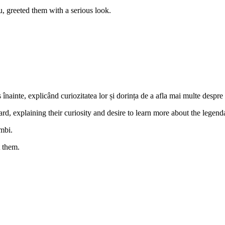
u, greeted them with a serious look.
s înainte, explicând curiozitatea lor și dorința de a afla mai multe despr
d, explaining their curiosity and desire to learn more about the legend
âmbi.
t them.