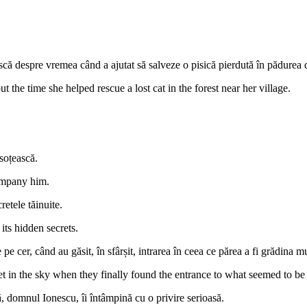
scă despre vremea când a ajutat să salveze o pisică pierdută în pădurea d
 the time she helped rescue a lost cat in the forest near her village.
nsoțească.
company him.
etele tăinuite.
 its hidden secrets.
 cer, când au găsit, în sfârșit, intrarea în ceea ce părea a fi grădina mu
et in the sky when they finally found the entrance to what seemed to b
ă, domnul Ionescu, îi întâmpină cu o privire serioasă.