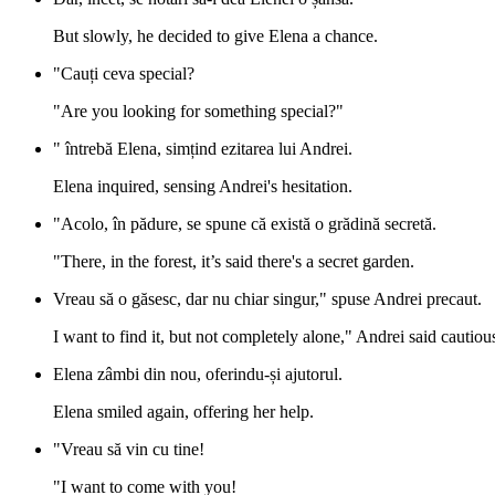
But slowly, he decided to give Elena a chance.
"Cauți ceva special?
"Are you looking for something special?"
" întrebă Elena, simțind ezitarea lui Andrei.
Elena inquired, sensing Andrei's hesitation.
"Acolo, în pădure, se spune că există o grădină secretă.
"There, in the forest, it’s said there's a secret garden.
Vreau să o găsesc, dar nu chiar singur," spuse Andrei precaut.
I want to find it, but not completely alone," Andrei said cautious
Elena zâmbi din nou, oferindu-și ajutorul.
Elena smiled again, offering her help.
"Vreau să vin cu tine!
"I want to come with you!