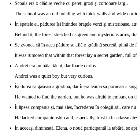
Școala era o clădire veche cu pereți groși și coridoare largi.
The school was an old building with thick walls and wide corri
În spatele ei, pădurea își întindea brațele verzi și misterioase, a
Behind it, the forest stretched its green and mysterious arms, dr
Se zvonea că în acea pădure se află o grădină secretă, plină de 
It was rumored that within that forest lay a secret garden, full 
Andrei era un băiat tăcut, dar foarte curios.
Andrei was a quiet boy but very curious.
Își dorea să găsească grădina, dar îi era teamă să pornească singu
He wanted to find the garden, but he was afraid to embark on t
Îi lipsea compania și, mai ales, încrederea în colegii săi, care n
He lacked companionship and, especially, trust in his classmate
În aceeași dimineață, Elena, o nouă participantă la tabără, se ap