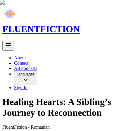
FLUENT
FICTION
About
Contact
All Podcasts
Languages
Sign In
Healing Hearts: A Sibling’s
Journey to Reconnection
FluentFiction -
Romanian