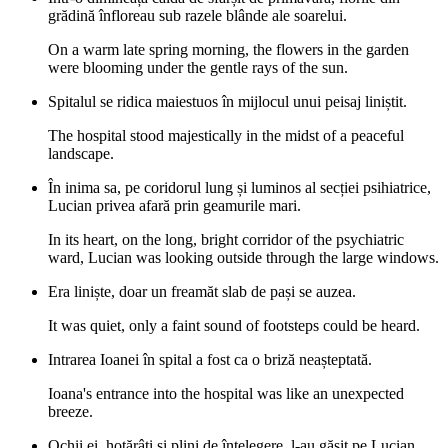
grădină înfloreau sub razele blânde ale soarelui.
On a warm late spring morning, the flowers in the garden
were blooming under the gentle rays of the sun.
Spitalul se ridica maiestuos în mijlocul unui peisaj liniștit.
The hospital stood majestically in the midst of a peaceful
landscape.
În inima sa, pe coridorul lung și luminos al secției psihiatrice,
Lucian privea afară prin geamurile mari.
In its heart, on the long, bright corridor of the psychiatric
ward, Lucian was looking outside through the large windows.
Era liniște, doar un freamăt slab de pași se auzea.
It was quiet, only a faint sound of footsteps could be heard.
Intrarea Ioanei în spital a fost ca o briză neașteptată.
Ioana's entrance into the hospital was like an unexpected
breeze.
Ochii ei, hotărâți și plini de înțelegere, l-au găsit pe Lucian