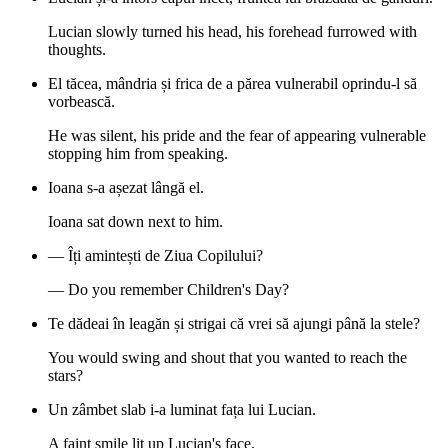
Lucian slowly turned his head, his forehead furrowed with
thoughts.
El tăcea, mândria și frica de a părea vulnerabil oprindu-l să
vorbească.
He was silent, his pride and the fear of appearing vulnerable
stopping him from speaking.
Ioana s-a așezat lângă el.
Ioana sat down next to him.
— Îți amintești de Ziua Copilului?
— Do you remember Children's Day?
Te dădeai în leagăn și strigai că vrei să ajungi până la stele?
You would swing and shout that you wanted to reach the
stars?
Un zâmbet slab i-a luminat fața lui Lucian.
A faint smile lit up Lucian's face.