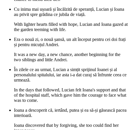
Cu inima mai ușoară și încălzită de speranță, Lucian și Ioana
au privit spre grădina ce jubila de viață.
With lighter hearts filled with hope, Lucian and Ioana gazed at
the garden teeming with life.
Era o nouă zi, o nouă șansă, un alt început pentru cei doi frați
și pentru micuțul Andrei.
It was a new day, a new chance, another beginning for the
two siblings and little Andrei.
În zilele ce au urmat, Lucian a simțit sprijinul Ioanei și al
personalului spitalului, iar asta i-a dat curaj să înfrunte ceea ce
urmează.
In the days that followed, Lucian felt Ioana's support and that
of the hospital staff, which gave him the courage to face what
was to come.
Ioana a descoperit că, iertând, putea și ea să-și găsească pacea
interioară.
Ioana discovered that by forgiving, she too could find her