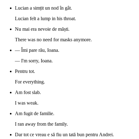
Lucian a simțit un nod în gât.
Lucian felt a lump in his throat.
Nu mai era nevoie de măști.
There was no need for masks anymore.
— Îmi pare rău, Ioana.
— I'm sorry, Ioana.
Pentru tot.
For everything.
Am fost slab.
I was weak.
Am fugit de familie.
I ran away from the family.
Dar tot ce vreau e să fiu un tată bun pentru Andrei.