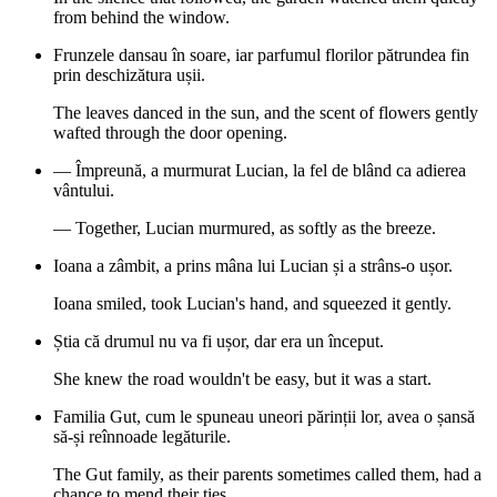
from behind the window.
Frunzele dansau în soare, iar parfumul florilor pătrundea fin
prin deschizătura ușii.
The leaves danced in the sun, and the scent of flowers gently
wafted through the door opening.
— Împreună, a murmurat Lucian, la fel de blând ca adierea
vântului.
— Together, Lucian murmured, as softly as the breeze.
Ioana a zâmbit, a prins mâna lui Lucian și a strâns-o ușor.
Ioana smiled, took Lucian's hand, and squeezed it gently.
Știa că drumul nu va fi ușor, dar era un început.
She knew the road wouldn't be easy, but it was a start.
Familia Gut, cum le spuneau uneori părinții lor, avea o șansă
să-și reînnoade legăturile.
The Gut family, as their parents sometimes called them, had a
chance to mend their ties.