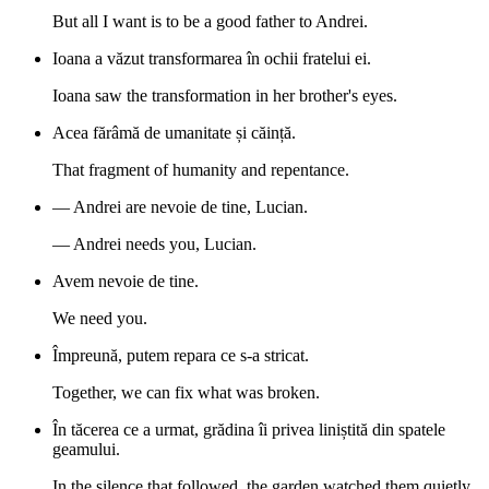
But all I want is to be a good father to Andrei.
Ioana a văzut transformarea în ochii fratelui ei.
Ioana saw the transformation in her brother's eyes.
Acea fărâmă de umanitate și căință.
That fragment of humanity and repentance.
— Andrei are nevoie de tine, Lucian.
— Andrei needs you, Lucian.
Avem nevoie de tine.
We need you.
Împreună, putem repara ce s-a stricat.
Together, we can fix what was broken.
În tăcerea ce a urmat, grădina îi privea liniștită din spatele
geamului.
In the silence that followed, the garden watched them quietly