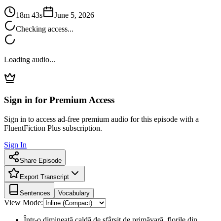
18m 43s
June 5, 2026
Checking access...
Loading audio...
Sign in for Premium Access
Sign in to access ad-free premium audio for this episode with a
FluentFiction Plus subscription.
Sign In
Share Episode
Export Transcript
Sentences
Vocabulary
View Mode:
Într-o dimineață caldă de sfârșit de primăvară, florile din