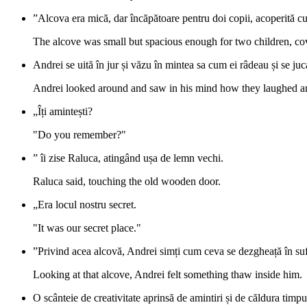
”Alcova era mică, dar încăpătoare pentru doi copii, acoperită cu
The alcove was small but spacious enough for two children, co
Andrei se uită în jur și văzu în mintea sa cum ei râdeau și se ju
Andrei looked around and saw in his mind how they laughed an
„Îți amintești?
"Do you remember?"
” îi zise Raluca, atingând ușa de lemn vechi.
Raluca said, touching the old wooden door.
„Era locul nostru secret.
"It was our secret place."
”Privind acea alcovă, Andrei simți cum ceva se dezgheață în suf
Looking at that alcove, Andrei felt something thaw inside him.
O scânteie de creativitate aprinsă de amintiri și de căldura tim