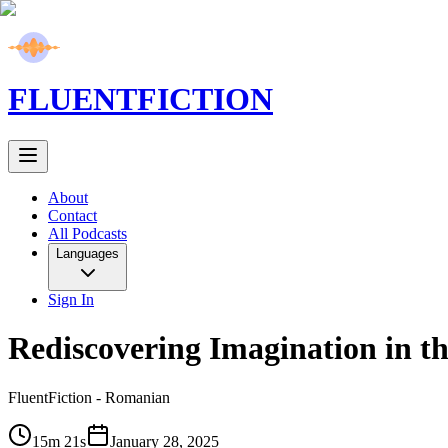
FLUENT
FICTION
About
Contact
All Podcasts
Languages
Sign In
Rediscovering Imagination in 
FluentFiction -
Romanian
15m 21s
January 28, 2025