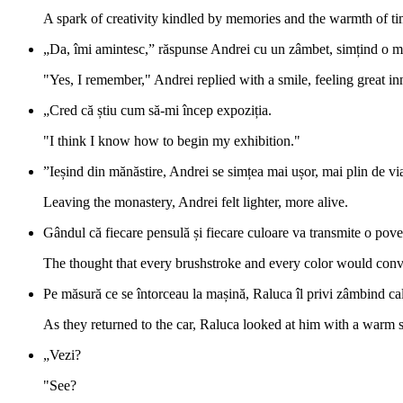
A spark of creativity kindled by memories and the warmth of ti
„Da, îmi amintesc,” răspunse Andrei cu un zâmbet, simțind o ma
"Yes, I remember," Andrei replied with a smile, feeling great inn
„Cred că știu cum să-mi încep expoziția.
"I think I know how to begin my exhibition."
”Ieșind din mănăstire, Andrei se simțea mai ușor, mai plin de via
Leaving the monastery, Andrei felt lighter, more alive.
Gândul că fiecare pensulă și fiecare culoare va transmite o pove
The thought that every brushstroke and every color would convey
Pe măsură ce se întorceau la mașină, Raluca îl privi zâmbind ca
As they returned to the car, Raluca looked at him with a warm 
„Vezi?
"See?