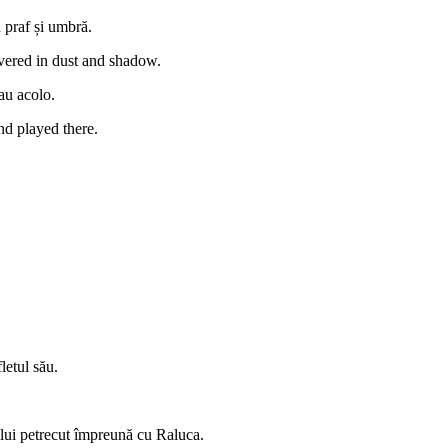
 praf și umbră.
vered in dust and shadow.
cau acolo.
d played there.
letul său.
pului petrecut împreună cu Raluca.