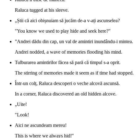
Raluca tugged at his sleeve.
„Știi că aici obișnuiam să jucăm de-a v-ați ascunselea?
"You know we used to play hide and seek here?"
”Andrei dădu din cap, un val de amintiri inundându-i mintea.
Andrei nodded, a wave of memories flooding his mind.
Tulburarea amintirilor făcea să pară că timpul s-a oprit.
The stirring of memories made it seem as if time had stopped.
Într-un colț, Raluca descoperi o veche alcovă ascunsă.
In a corner, Raluca discovered an old hidden alcove.
„Uite!
"Look!
Aici ne ascundeam mereu!
This is where we always hid!"