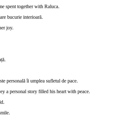
me spent together with Raluca.
re bucurie interioară.
er joy.
ță.
ste personală îi umplea sufletul de pace.
 a personal story filled his heart with peace.
ld.
smile.