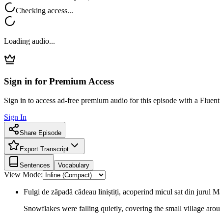
Checking access...
Loading audio...
Sign in for Premium Access
Sign in to access ad-free premium audio for this episode with a Fluent
Sign In
Share Episode
Export Transcript
Sentences
Vocabulary
View Mode:
Fulgi de zăpadă cădeau liniștiți, acoperind micul sat din jurul M
Snowflakes were falling quietly, covering the small village aro