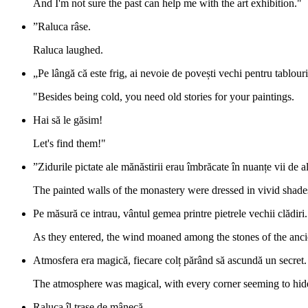
And I'm not sure the past can help me with the art exhibition."
”Raluca râse.
Raluca laughed.
„Pe lângă că este frig, ai nevoie de povești vechi pentru tablouril
"Besides being cold, you need old stories for your paintings.
Hai să le găsim!
Let's find them!"
”Zidurile pictate ale mănăstirii erau îmbrăcate în nuanțe vii de al
The painted walls of the monastery were dressed in vivid shades 
Pe măsură ce intrau, vântul gemea printre pietrele vechii clădiri.
As they entered, the wind moaned among the stones of the anci
Atmosfera era magică, fiecare colț părând să ascundă un secret.
The atmosphere was magical, with every corner seeming to hide
Raluca îl trase de mânecă.