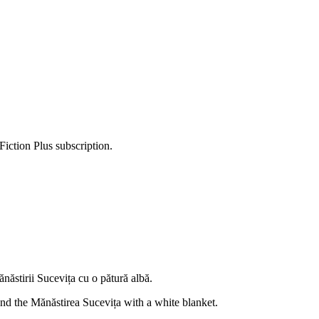
Fiction Plus subscription.
ănăstirii Sucevița cu o pătură albă.
und the Mănăstirea Sucevița with a white blanket.