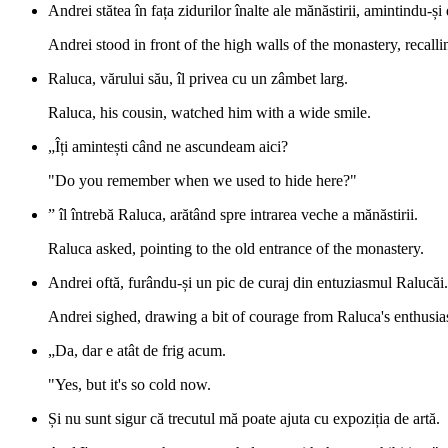
Andrei stătea în fața zidurilor înalte ale mănăstirii, amintindu-și 
Andrei stood in front of the high walls of the monastery, recal
Raluca, vărului său, îl privea cu un zâmbet larg.
Raluca, his cousin, watched him with a wide smile.
„Îți amintești când ne ascundeam aici?
"Do you remember when we used to hide here?"
” îl întrebă Raluca, arătând spre intrarea veche a mănăstirii.
Raluca asked, pointing to the old entrance of the monastery.
Andrei oftă, furându-și un pic de curaj din entuziasmul Ralucăi.
Andrei sighed, drawing a bit of courage from Raluca's enthusi
„Da, dar e atât de frig acum.
"Yes, but it's so cold now.
Și nu sunt sigur că trecutul mă poate ajuta cu expoziția de artă.