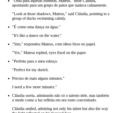
"Olha para aquelas sombras, Mateus," disse Cláudia,
apontando para um grupo de patos que nadava calmamente.
"Look at those shadows, Mateus," said Cláudia, pointing to a
group of ducks swimming calmly.
"É como uma dança na água."
"It's like a dance on the water."
"Sim," respondeu Mateus, com olhos fixos no papel.
"Yes," Mateus replied, eyes fixed on the paper.
"Perfeito para o meu esboço.
"Perfect for my sketch.
Preciso de mais alguns minutos."
I need a few more minutes."
Cláudia sorriu, admirando não só o talento dele, mas também
o modo como a luz refletia em seu rosto concentrado.
Cláudia smiled, admiring not only his talent but also the way