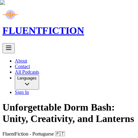
FLUENT
FICTION
About
Contact
All Podcasts
Languages
Sign In
Unforgettable Dorm Bash:
Unity, Creativity, and Lanterns
FluentFiction -
Portuguese 🇵🇹