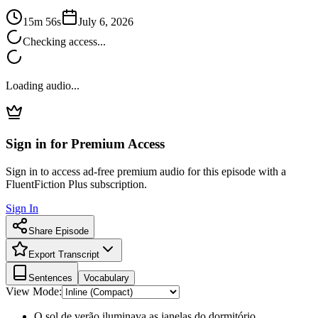
15m 56s
July 6, 2026
Checking access...
Loading audio...
Sign in for Premium Access
Sign in to access ad-free premium audio for this episode with a
FluentFiction Plus subscription.
Sign In
Share Episode
Export Transcript
Sentences
Vocabulary
View Mode:
O sol de verão iluminava as janelas do dormitório.