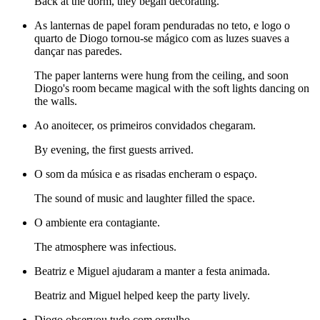
Back at the dorm, they began decorating.
As lanternas de papel foram penduradas no teto, e logo o
quarto de Diogo tornou-se mágico com as luzes suaves a
dançar nas paredes.
The paper lanterns were hung from the ceiling, and soon
Diogo's room became magical with the soft lights dancing on
the walls.
Ao anoitecer, os primeiros convidados chegaram.
By evening, the first guests arrived.
O som da música e as risadas encheram o espaço.
The sound of music and laughter filled the space.
O ambiente era contagiante.
The atmosphere was infectious.
Beatriz e Miguel ajudaram a manter a festa animada.
Beatriz and Miguel helped keep the party lively.
Diogo observou tudo com orgulho.