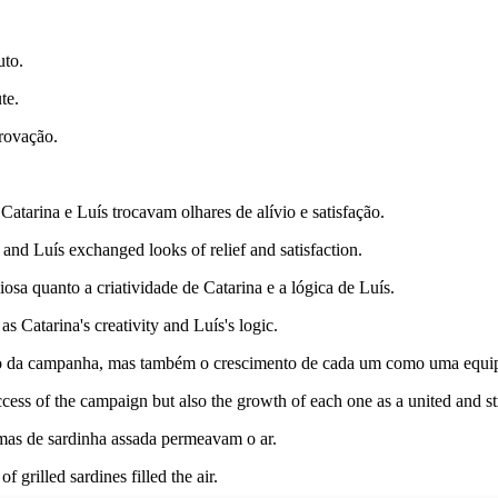
uto.
te.
rovação.
atarina e Luís trocavam olhares de alívio e satisfação.
 and Luís exchanged looks of relief and satisfaction.
sa quanto a criatividade de Catarina e a lógica de Luís.
as Catarina's creativity and Luís's logic.
o da campanha, mas também o crescimento de cada um como uma equipa
uccess of the campaign but also the growth of each one as a united and s
mas de sardinha assada permeavam o ar.
f grilled sardines filled the air.