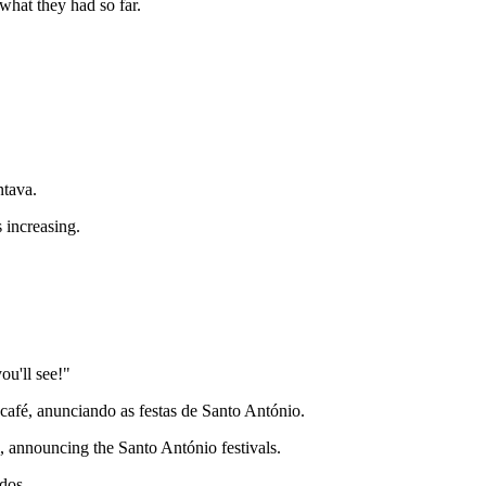
what they had so far.
ntava.
 increasing.
u'll see!"
café, anunciando as festas de Santo António.
l, announcing the Santo António festivals.
dos.