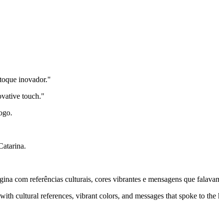
 toque inovador."
novative touch."
ogo.
Catarina.
a com referências culturais, cores vibrantes e mensagens que falavam
ith cultural references, vibrant colors, and messages that spoke to the h