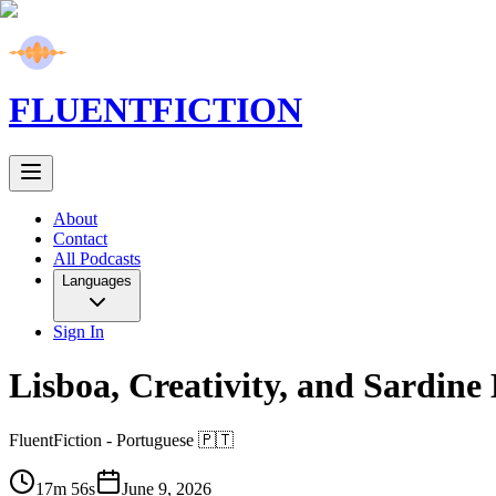
FLUENT
FICTION
About
Contact
All Podcasts
Languages
Sign In
Lisboa, Creativity, and Sardine 
FluentFiction -
Portuguese 🇵🇹
17m 56s
June 9, 2026