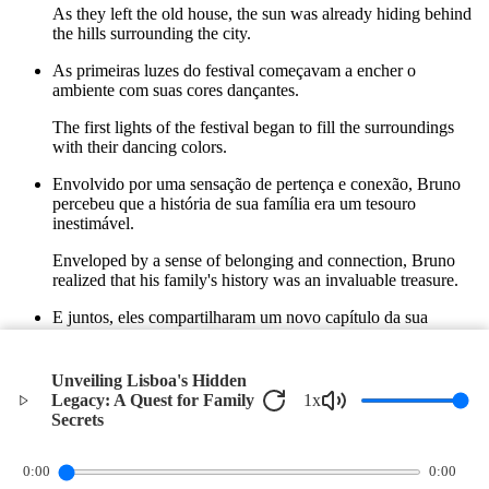
As they left the old house, the sun was already hiding behind
the hills surrounding the city.
As primeiras luzes do festival começavam a encher o
ambiente com suas cores dançantes.
The first lights of the festival began to fill the surroundings
with their dancing colors.
Envolvido por uma sensação de pertença e conexão, Bruno
percebeu que a história de sua família era um tesouro
inestimável.
Enveloped by a sense of belonging and connection, Bruno
realized that his family's history was an invaluable treasure.
E juntos, eles compartilharam um novo capítulo da sua
própria história, amarrada pelas raízes de um passado que
agora conheciam melhor.
Unveiling Lisboa's Hidden
And together, they shared a new chapter of their own story,
Legacy: A Quest for Family
1
x
tied by the roots of a past they now knew better.
Secrets
©
2026
Verbari LLC. All rights reserved.
0:00
0:00
Privacy Policy