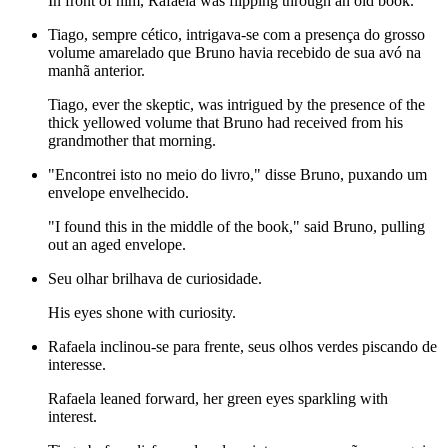
In front of him, Rafaela was flipping through an old book.
Tiago, sempre cético, intrigava-se com a presença do grosso
volume amarelado que Bruno havia recebido de sua avó na
manhã anterior.
Tiago, ever the skeptic, was intrigued by the presence of the
thick yellowed volume that Bruno had received from his
grandmother that morning.
"Encontrei isto no meio do livro," disse Bruno, puxando um
envelope envelhecido.
"I found this in the middle of the book," said Bruno, pulling
out an aged envelope.
Seu olhar brilhava de curiosidade.
His eyes shone with curiosity.
Rafaela inclinou-se para frente, seus olhos verdes piscando de
interesse.
Rafaela leaned forward, her green eyes sparkling with
interest.