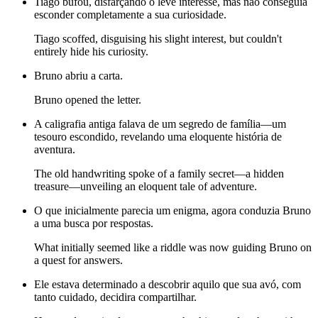
Tiago bufou, disfarçando o leve interesse, mas não conseguia
esconder completamente a sua curiosidade.
Tiago scoffed, disguising his slight interest, but couldn't
entirely hide his curiosity.
Bruno abriu a carta.
Bruno opened the letter.
A caligrafia antiga falava de um segredo de família—um
tesouro escondido, revelando uma eloquente história de
aventura.
The old handwriting spoke of a family secret—a hidden
treasure—unveiling an eloquent tale of adventure.
O que inicialmente parecia um enigma, agora conduzia Bruno
a uma busca por respostas.
What initially seemed like a riddle was now guiding Bruno on
a quest for answers.
Ele estava determinado a descobrir aquilo que sua avó, com
tanto cuidado, decidira compartilhar.