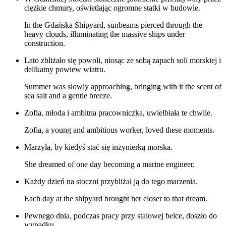
ciężkie chmury, oświetlając ogromne statki w budowie.
In the Gdańska Shipyard, sunbeams pierced through the
heavy clouds, illuminating the massive ships under
construction.
Lato zbliżało się powoli, niosąc ze sobą zapach soli morskiej i
delikatny powiew wiatru.
Summer was slowly approaching, bringing with it the scent of
sea salt and a gentle breeze.
Zofia, młoda i ambitna pracowniczka, uwielbiała te chwile.
Zofia, a young and ambitious worker, loved these moments.
Marzyła, by kiedyś stać się inżynierką morska.
She dreamed of one day becoming a marine engineer.
Każdy dzień na stoczni przybliżał ją do tego marzenia.
Each day at the shipyard brought her closer to that dream.
Pewnego dnia, podczas pracy przy stalowej belce, doszło do
wypadku.