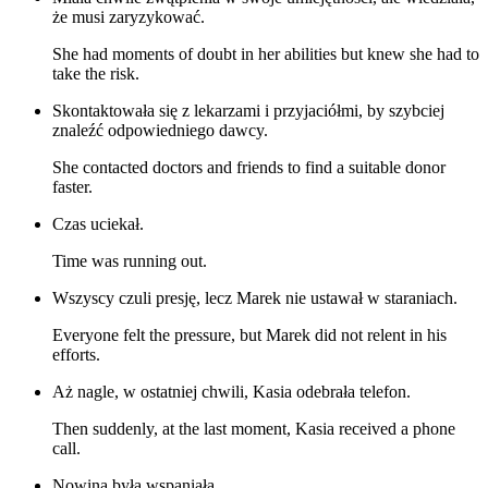
że musi zaryzykować.
She had moments of doubt in her abilities but knew she had to
take the risk.
Skontaktowała się z lekarzami i przyjaciółmi, by szybciej
znaleźć odpowiedniego dawcy.
She contacted doctors and friends to find a suitable donor
faster.
Czas uciekał.
Time was running out.
Wszyscy czuli presję, lecz Marek nie ustawał w staraniach.
Everyone felt the pressure, but Marek did not relent in his
efforts.
Aż nagle, w ostatniej chwili, Kasia odebrała telefon.
Then suddenly, at the last moment, Kasia received a phone
call.
Nowina była wspaniała.