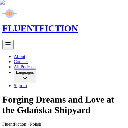
FLUENT
FICTION
About
Contact
All Podcasts
Languages
Sign In
Forging Dreams and Love at
the Gdańska Shipyard
FluentFiction -
Polish