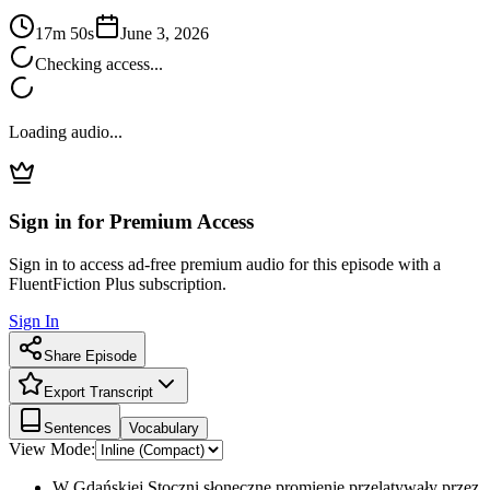
17m 50s
June 3, 2026
Checking access...
Loading audio...
Sign in for Premium Access
Sign in to access ad-free premium audio for this episode with a
FluentFiction Plus subscription.
Sign In
Share Episode
Export Transcript
Sentences
Vocabulary
View Mode:
W Gdańskiej Stoczni słoneczne promienie przelatywały przez