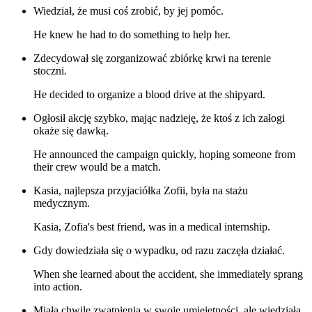
Wiedział, że musi coś zrobić, by jej pomóc.
He knew he had to do something to help her.
Zdecydował się zorganizować zbiórkę krwi na terenie
stoczni.
He decided to organize a blood drive at the shipyard.
Ogłosił akcję szybko, mając nadzieję, że ktoś z ich załogi
okaże się dawką.
He announced the campaign quickly, hoping someone from
their crew would be a match.
Kasia, najlepsza przyjaciółka Zofii, była na stażu
medycznym.
Kasia, Zofia's best friend, was in a medical internship.
Gdy dowiedziała się o wypadku, od razu zaczęła działać.
When she learned about the accident, she immediately sprang
into action.
Miała chwile zwątpienia w swoje umiejętności, ale wiedziała,