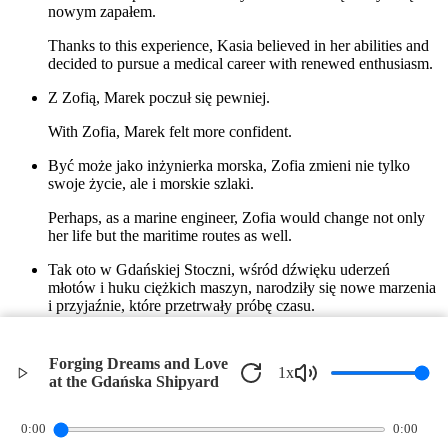
nowym zapałem.
Thanks to this experience, Kasia believed in her abilities and
decided to pursue a medical career with renewed enthusiasm.
Z Zofią, Marek poczuł się pewniej.
With Zofia, Marek felt more confident.
Być może jako inżynierka morska, Zofia zmieni nie tylko
swoje życie, ale i morskie szlaki.
Perhaps, as a marine engineer, Zofia would change not only
her life but the maritime routes as well.
Tak oto w Gdańskiej Stoczni, wśród dźwięku uderzeń
młotów i huku ciężkich maszyn, narodziły się nowe marzenia
i przyjaźnie, które przetrwały próbę czasu.
And so, at the Gdańska Shipyard, amidst the sound of
hammer strikes and the roar of heavy machinery, new dreams
Forging Dreams and Love
1
x
and friendships were born that withstood the test of time.
at the Gdańska Shipyard
©
2026
Verbari LLC. All rights reserved.
0:00
0:00
Privacy Policy