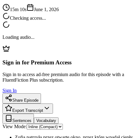
15m 10s
June 1, 2026
Checking access...
Loading audio...
Sign in for Premium Access
Sign in to access ad-free premium audio for this episode with a
FluentFiction Plus subscription.
Sign In
Share Episode
Export Transcript
Sentences
Vocabulary
View Mode:
Zofia patrzyła przez otwarte okno, przez które wpadał ciepły