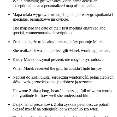
While browsing gift websites, Zofia came across an
exceptional idea: a personalized map of that park.
Mapa miała wygrawerowaną datę ich pierwszego spotkania i
specjalne, pamiątkowe inskrypcje.
The map had the date of their first meeting engraved and
special, commemorative inscriptions.
Zrozumiała, że to idealny prezent, który poczuje Marek.
She realized it was the perfect gift Marek would appreciate.
Kiedy Marek otrzymał prezent, nie mógł ukryć radości.
When Marek received the gift, he couldn't hide his joy.
Napisał do Zofii długą, serdeczną wiadomość, pełną ciepłych
słów i wdzięczności za to, jak dobrze ją rozumie.
He wrote Zofia a long, heartfelt message full of warm words
and gratitude for how well she understood him.
Dzięki temu prezentowi, Zofia zyskała pewność, że potrafi
okazać miłość na odległość, co wzmocniło ich wieź.