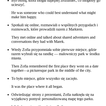
Był osobą, która mogła najlepiej zrozumieć, co mogłoby go
ucieszyć.
He was someone who could best understand what might
make him happy.
Spotkali się online, rozmawiali o wspólnych przygodach i
rozmowach, które prowadzili razem z Markiem.
They met online and talked about shared adventures and
conversations they had with Marek.
Wtedy Zofia przypomniała sobie pierwsze miejsce, gdzie
razem wybrali się na randkę — malowniczy park w środku
miasta.
Then Zofia remembered the first place they went on a date
together—a picturesque park in the middle of the city.
To było miejsce, gdzie wszystko się zaczęło.
It was the place where it all began.
Odwiedzając strony z prezentami, Zofia natknęła się na
wyjątkowy pomysł: personalizowaną mapę tego parku.