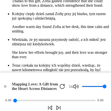
Thanks to this gift, Zofia gained confidence that she could
show love from a distance, which strengthened their bond.
Kolejny ciepły dzień zastał Zofię przy jej biurku, tym razem
już spokojną i uśmiechniętą.
Another warm day found Zofia at her desk, this time calm and
smiling.
Wiedziała, że jej starania przyniosły radość, a ich miłość jest
silniejsza niż kiedykolwiek.
She knew her efforts brought joy, and their love was stronger
than ever.
Teraz czekała na kolejny ich wspólny dzień, wiedząc, że
nawet kilometrowa odległość nie jest przeszkodą, by być
blisko.
Now she awaited their next day together, knowing that even
Mapping Love: A Gift from
1
x
the distance of kilometers was no obstacle to being close.
the Heart Across Distances
©
2026
Verbari LLC. All rights reserved.
0:00
0:00
Privacy Policy
Terms of Service