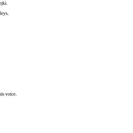
jki.
leys.
his voice.