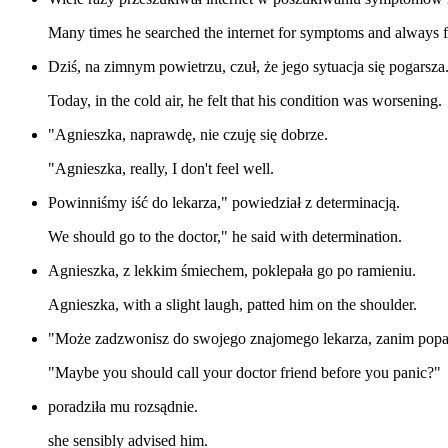
Many times he searched the internet for symptoms and always f
Dziś, na zimnym powietrzu, czuł, że jego sytuacja się pogarsza
Today, in the cold air, he felt that his condition was worsening.
"Agnieszka, naprawdę, nie czuję się dobrze.
"Agnieszka, really, I don't feel well.
Powinniśmy iść do lekarza," powiedział z determinacją.
We should go to the doctor," he said with determination.
Agnieszka, z lekkim śmiechem, poklepała go po ramieniu.
Agnieszka, with a slight laugh, patted him on the shoulder.
"Może zadzwonisz do swojego znajomego lekarza, zanim popa
"Maybe you should call your doctor friend before you panic?"
poradziła mu rozsądnie.
she sensibly advised him.