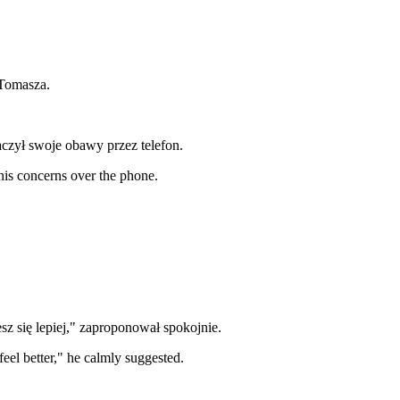
 Tomasza.
czył swoje obawy przez telefon.
his concerns over the phone.
esz się lepiej," zaproponował spokojnie.
eel better," he calmly suggested.