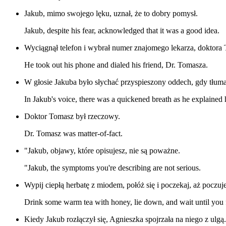
Jakub, mimo swojego lęku, uznał, że to dobry pomysł.
Jakub, despite his fear, acknowledged that it was a good idea.
Wyciągnął telefon i wybrał numer znajomego lekarza, doktora
He took out his phone and dialed his friend, Dr. Tomasza.
W głosie Jakuba było słychać przyspieszony oddech, gdy tłuma
In Jakub's voice, there was a quickened breath as he explained 
Doktor Tomasz był rzeczowy.
Dr. Tomasz was matter-of-fact.
"Jakub, objawy, które opisujesz, nie są poważne.
"Jakub, the symptoms you're describing are not serious.
Wypij ciepłą herbatę z miodem, połóż się i poczekaj, aż poczuj
Drink some warm tea with honey, lie down, and wait until you f
Kiedy Jakub rozłączył się, Agnieszka spojrzała na niego z ulgą.