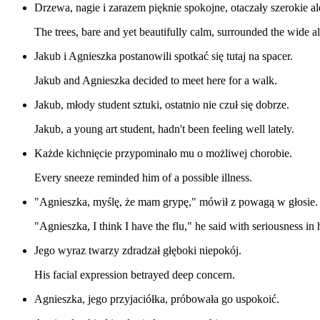
Drzewa, nagie i zarazem pięknie spokojne, otaczały szerokie ale
The trees, bare and yet beautifully calm, surrounded the wide al
Jakub i Agnieszka postanowili spotkać się tutaj na spacer.
Jakub and Agnieszka decided to meet here for a walk.
Jakub, młody student sztuki, ostatnio nie czuł się dobrze.
Jakub, a young art student, hadn't been feeling well lately.
Każde kichnięcie przypominało mu o możliwej chorobie.
Every sneeze reminded him of a possible illness.
"Agnieszka, myślę, że mam grypę," mówił z powagą w głosie.
"Agnieszka, I think I have the flu," he said with seriousness in 
Jego wyraz twarzy zdradzał głęboki niepokój.
His facial expression betrayed deep concern.
Agnieszka, jego przyjaciółka, próbowała go uspokoić.