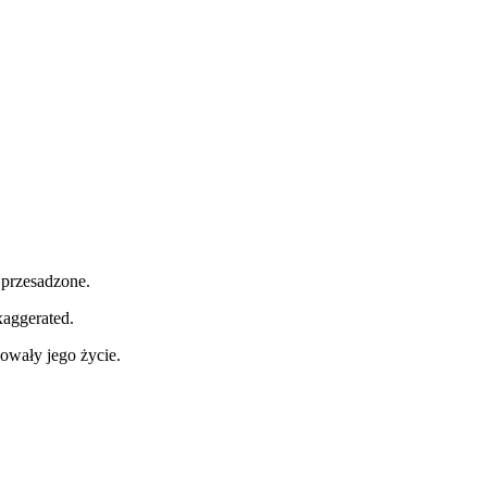
 przesadzone.
exaggerated.
lowały jego życie.