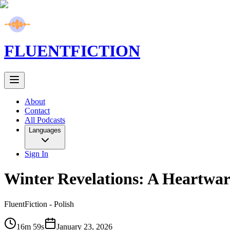
FLUENT
FICTION
About
Contact
All Podcasts
Languages
Sign In
Winter Revelations: A Heartwar
FluentFiction -
Polish
16m 59s
January 23, 2026