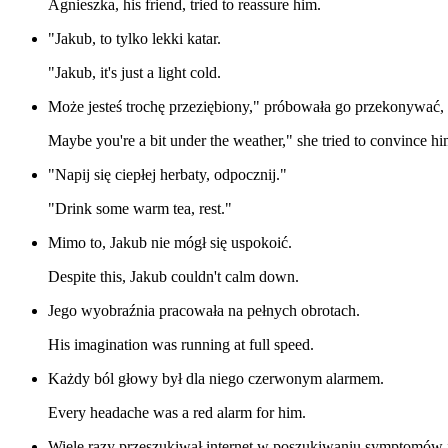
Agnieszka, his friend, tried to reassure him.
"Jakub, to tylko lekki katar.
"Jakub, it's just a light cold.
Może jesteś trochę przeziębiony," próbowała go przekonywać, 
Maybe you're a bit under the weather," she tried to convince hi
"Napij się ciepłej herbaty, odpocznij."
"Drink some warm tea, rest."
Mimo to, Jakub nie mógł się uspokoić.
Despite this, Jakub couldn't calm down.
Jego wyobraźnia pracowała na pełnych obrotach.
His imagination was running at full speed.
Każdy ból głowy był dla niego czerwonym alarmem.
Every headache was a red alarm for him.
Wiele razy przeszukiwał internet w poszukiwaniu symptomów 