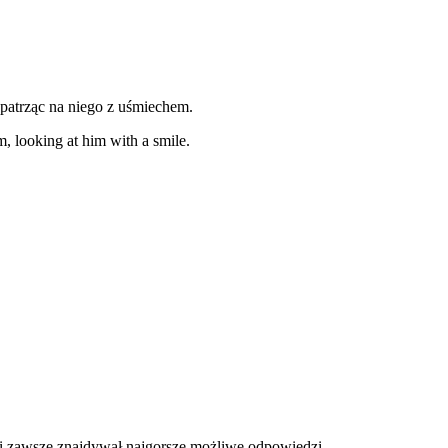
patrząc na niego z uśmiechem.
m, looking at him with a smile.
i zawsze znajdywał najgorsze możliwe odpowiedzi.