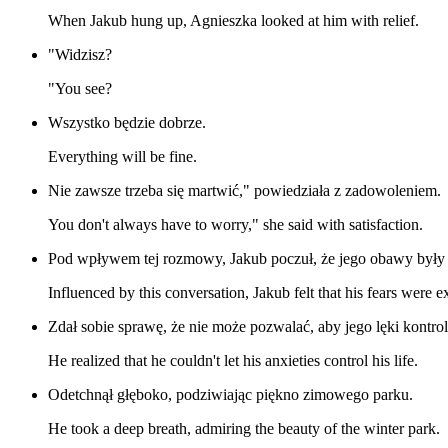
When Jakub hung up, Agnieszka looked at him with relief.
"Widzisz?
"You see?
Wszystko będzie dobrze.
Everything will be fine.
Nie zawsze trzeba się martwić," powiedziała z zadowoleniem.
You don't always have to worry," she said with satisfaction.
Pod wpływem tej rozmowy, Jakub poczuł, że jego obawy były
Influenced by this conversation, Jakub felt that his fears were 
Zdał sobie sprawę, że nie może pozwalać, aby jego lęki kontro
He realized that he couldn't let his anxieties control his life.
Odetchnął głęboko, podziwiając piękno zimowego parku.
He took a deep breath, admiring the beauty of the winter park.