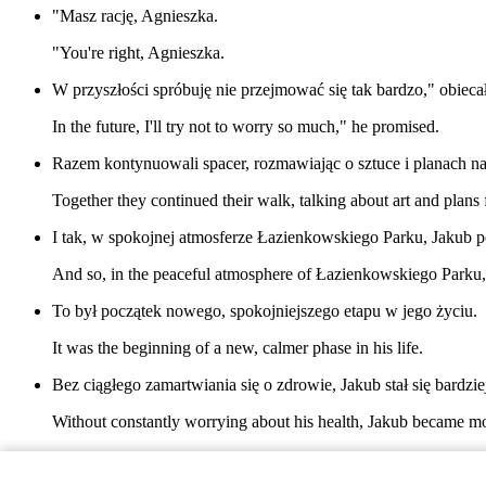
"Masz rację, Agnieszka.
"You're right, Agnieszka.
W przyszłości spróbuję nie przejmować się tak bardzo," obiecał
In the future, I'll try not to worry so much," he promised.
Razem kontynuowali spacer, rozmawiając o sztuce i planach na 
Together they continued their walk, talking about art and plans
I tak, w spokojnej atmosferze Łazienkowskiego Parku, Jakub p
And so, in the peaceful atmosphere of Łazienkowskiego Parku, Ja
To był początek nowego, spokojniejszego etapu w jego życiu.
It was the beginning of a new, calmer phase in his life.
Bez ciągłego zamartwiania się o zdrowie, Jakub stał się bardzi
Without constantly worrying about his health, Jakub became mo
I to było najważniejsze.