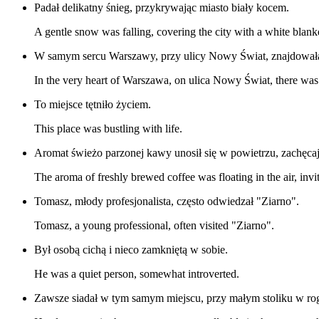
Padał delikatny śnieg, przykrywając miasto biały kocem.
A gentle snow was falling, covering the city with a white blank
W samym sercu Warszawy, przy ulicy Nowy Świat, znajdowała 
In the very heart of Warszawa, on ulica Nowy Świat, there was 
To miejsce tętniło życiem.
This place was bustling with life.
Aromat świeżo parzonej kawy unosił się w powietrzu, zachęca
The aroma of freshly brewed coffee was floating in the air, invi
Tomasz, młody profesjonalista, często odwiedzał "Ziarno".
Tomasz, a young professional, often visited "Ziarno".
Był osobą cichą i nieco zamkniętą w sobie.
He was a quiet person, somewhat introverted.
Zawsze siadał w tym samym miejscu, przy małym stoliku w ro