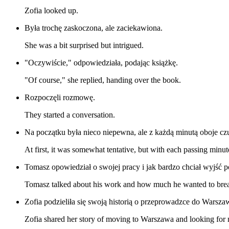
Zofia looked up.
Była trochę zaskoczona, ale zaciekawiona.
She was a bit surprised but intrigued.
"Oczywiście," odpowiedziała, podając książkę.
"Of course," she replied, handing over the book.
Rozpoczęli rozmowę.
They started a conversation.
Na początku była nieco niepewna, ale z każdą minutą oboje czu
At first, it was somewhat tentative, but with each passing minute
Tomasz opowiedział o swojej pracy i jak bardzo chciał wyjść p
Tomasz talked about his work and how much he wanted to break 
Zofia podzieliła się swoją historią o przeprowadzce do Warsz
Zofia shared her story of moving to Warszawa and looking for 