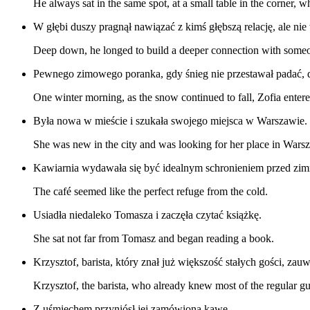
He always sat in the same spot, at a small table in the corner, 
W głębi duszy pragnął nawiązać z kimś głębszą relację, ale nie w
Deep down, he longed to build a deeper connection with someon
Pewnego zimowego poranka, gdy śnieg nie przestawał padać, d
One winter morning, as the snow continued to fall, Zofia entere
Była nowa w mieście i szukała swojego miejsca w Warszawie.
She was new in the city and was looking for her place in Wars
Kawiarnia wydawała się być idealnym schronieniem przed zi
The café seemed like the perfect refuge from the cold.
Usiadła niedaleko Tomasza i zaczęła czytać książkę.
She sat not far from Tomasz and began reading a book.
Krzysztof, barista, który znał już większość stałych gości, zau
Krzysztof, the barista, who already knew most of the regular gu
Z uśmiechem przyniósł jej zamówioną kawę.