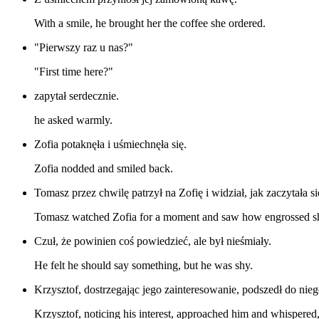
With a smile, he brought her the coffee she ordered.
"Pierwszy raz u nas?"
"First time here?"
zapytał serdecznie.
he asked warmly.
Zofia potaknęła i uśmiechnęła się.
Zofia nodded and smiled back.
Tomasz przez chwilę patrzył na Zofię i widział, jak zaczytała s
Tomasz watched Zofia for a moment and saw how engrossed sh
Czuł, że powinien coś powiedzieć, ale był nieśmiały.
He felt he should say something, but he was shy.
Krzysztof, dostrzegając jego zainteresowanie, podszedł do nie
Krzysztof, noticing his interest, approached him and whispered,