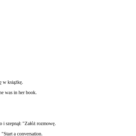
ię w książkę.
e was in her book.
go i szepnął: "Załóż rozmowę.
 "Start a conversation.