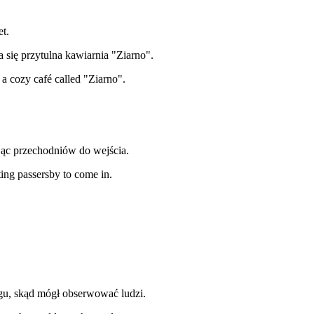
et.
się przytulna kawiarnia "Ziarno".
a cozy café called "Ziarno".
jąc przechodniów do wejścia.
ting passersby to come in.
gu, skąd mógł obserwować ludzi.