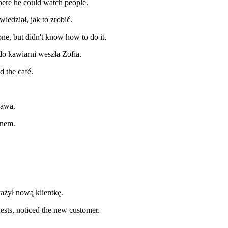
where he could watch people.
iedział, jak to zrobić.
e, but didn't know how to do it.
o kawiarni weszła Zofia.
d the café.
zawa.
mnem.
ważył nową klientkę.
ests, noticed the new customer.