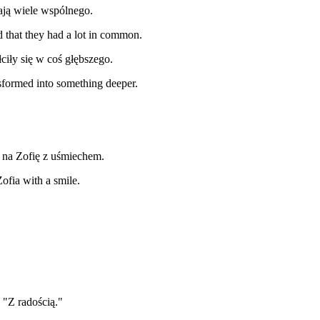
ają wiele wspólnego.
d that they had a lot in common.
iły się w coś głębszego.
nsformed into something deeper.
 na Zofię z uśmiechem.
ofia with a smile.
 "Z radością."