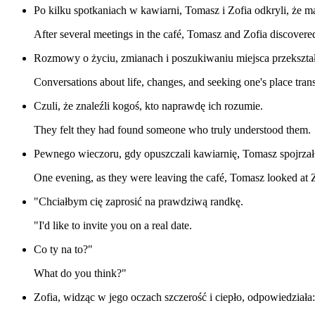
Po kilku spotkaniach w kawiarni, Tomasz i Zofia odkryli, że m
After several meetings in the café, Tomasz and Zofia discovere
Rozmowy o życiu, zmianach i poszukiwaniu miejsca przekształc
Conversations about life, changes, and seeking one's place tra
Czuli, że znaleźli kogoś, kto naprawdę ich rozumie.
They felt they had found someone who truly understood them.
Pewnego wieczoru, gdy opuszczali kawiarnię, Tomasz spojrzał
One evening, as they were leaving the café, Tomasz looked at Z
"Chciałbym cię zaprosić na prawdziwą randkę.
"I'd like to invite you on a real date.
Co ty na to?"
What do you think?"
Zofia, widząc w jego oczach szczerość i ciepło, odpowiedziała: