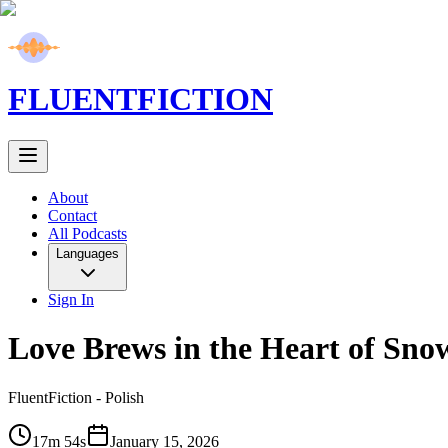
FLUENT
FICTION
About
Contact
All Podcasts
Languages
Sign In
Love Brews in the Heart of Sn
FluentFiction -
Polish
17m 54s
January 15, 2026