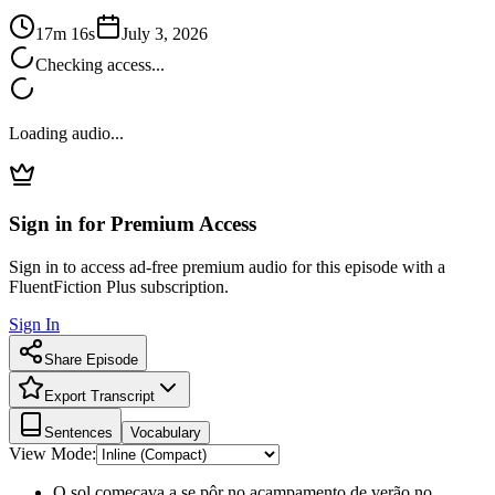
17m 16s
July 3, 2026
Checking access...
Loading audio...
Sign in for Premium Access
Sign in to access ad-free premium audio for this episode with a
FluentFiction Plus subscription.
Sign In
Share Episode
Export Transcript
Sentences
Vocabulary
View Mode:
O sol começava a se pôr no acampamento de verão no