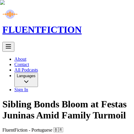
FLUENT
FICTION
About
Contact
All Podcasts
Languages
Sign In
Sibling Bonds Bloom at Festas
Juninas Amid Family Turmoil
FluentFiction -
Portuguese 🇧🇷