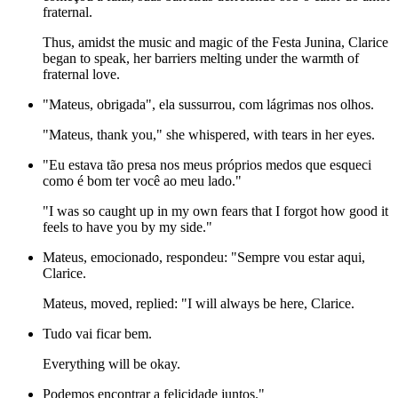
fraternal.
Thus, amidst the music and magic of the Festa Junina, Clarice
began to speak, her barriers melting under the warmth of
fraternal love.
"Mateus, obrigada", ela sussurrou, com lágrimas nos olhos.
"Mateus, thank you," she whispered, with tears in her eyes.
"Eu estava tão presa nos meus próprios medos que esqueci
como é bom ter você ao meu lado."
"I was so caught up in my own fears that I forgot how good it
feels to have you by my side."
Mateus, emocionado, respondeu: "Sempre vou estar aqui,
Clarice.
Mateus, moved, replied: "I will always be here, Clarice.
Tudo vai ficar bem.
Everything will be okay.
Podemos encontrar a felicidade juntos."