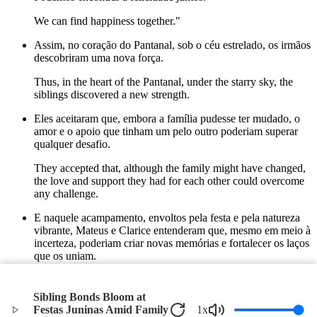
We can find happiness together."
Assim, no coração do Pantanal, sob o céu estrelado, os irmãos
descobriram uma nova força.
Thus, in the heart of the Pantanal, under the starry sky, the
siblings discovered a new strength.
Eles aceitaram que, embora a família pudesse ter mudado, o
amor e o apoio que tinham um pelo outro poderiam superar
qualquer desafio.
They accepted that, although the family might have changed,
the love and support they had for each other could overcome
any challenge.
E naquele acampamento, envoltos pela festa e pela natureza
vibrante, Mateus e Clarice entenderam que, mesmo em meio à
incerteza, poderiam criar novas memórias e fortalecer os laços
que os uniam.
And in that camp, surrounded by the celebration and vibrant
nature, Mateus and Clarice understood that even amidst
Sibling Bonds Bloom at
uncertainty, they could create new memories and strengthen
Festas Juninas Amid Family
1
x