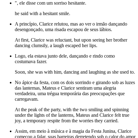
", ele disse com um sorriso hesitante.
he said with a hesitant smile.
A princípio, Clarice relutou, mas ao ver o irmão dançando
desengonçado, uma risada escapou de seus lábios.
At first, Clarice was reluctant, but upon seeing her brother
dancing clumsily, a laugh escaped her lips.
Logo, ela estava junto dele, dançando e rindo como
costumava fazer.
Soon, she was with him, dancing and laughing as she used to.
No ápice da festa, com os dois sorrindo e girando sob as luzes
das lanternas, Mateus e Clarice sentiram uma alegria
verdadeira, uma trégua temporária das preocupações que
carregavam.
At the peak of the party, with the two smiling and spinning
under the lights of the lanterns, Mateus and Clarice felt true
joy, a temporary respite from the worries they carried.
Assim, em meio à música e à magia da Festa Junina, Clarice
começou a falar, suas barreiras derretendo sob o calor do amor