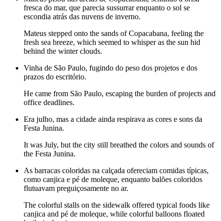
fresca do mar, que parecia sussurrar enquanto o sol se
escondia atrás das nuvens de inverno.
Mateus stepped onto the sands of Copacabana, feeling the
fresh sea breeze, which seemed to whisper as the sun hid
behind the winter clouds.
Vinha de São Paulo, fugindo do peso dos projetos e dos
prazos do escritório.
He came from São Paulo, escaping the burden of projects and
office deadlines.
Era julho, mas a cidade ainda respirava as cores e sons da
Festa Junina.
It was July, but the city still breathed the colors and sounds of
the Festa Junina.
As barracas coloridas na calçada ofereciam comidas típicas,
como canjica e pé de moleque, enquanto balões coloridos
flutuavam preguiçosamente no ar.
The colorful stalls on the sidewalk offered typical foods like
canjica and pé de moleque, while colorful balloons floated