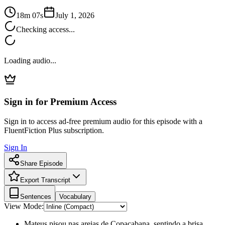
18m 07s
July 1, 2026
Checking access...
Loading audio...
Sign in for Premium Access
Sign in to access ad-free premium audio for this episode with a
FluentFiction Plus subscription.
Sign In
Share Episode
Export Transcript
Sentences
Vocabulary
View Mode:
Mateus pisou nas areias de Copacabana, sentindo a brisa