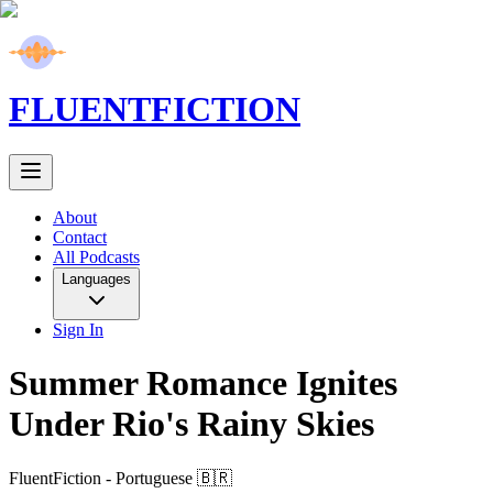
FLUENT
FICTION
About
Contact
All Podcasts
Languages
Sign In
Summer Romance Ignites
Under Rio's Rainy Skies
FluentFiction -
Portuguese 🇧🇷