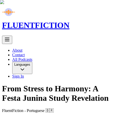
FLUENT
FICTION
About
Contact
All Podcasts
Languages
Sign In
From Stress to Harmony: A
Festa Junina Study Revelation
FluentFiction -
Portuguese 🇧🇷