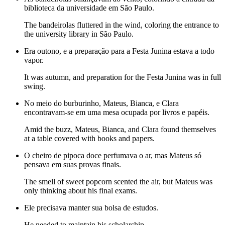
biblioteca da universidade em São Paulo.
The bandeirolas fluttered in the wind, coloring the entrance to
the university library in São Paulo.
Era outono, e a preparação para a Festa Junina estava a todo
vapor.
It was autumn, and preparation for the Festa Junina was in full
swing.
No meio do burburinho, Mateus, Bianca, e Clara
encontravam-se em uma mesa ocupada por livros e papéis.
Amid the buzz, Mateus, Bianca, and Clara found themselves
at a table covered with books and papers.
O cheiro de pipoca doce perfumava o ar, mas Mateus só
pensava em suas provas finais.
The smell of sweet popcorn scented the air, but Mateus was
only thinking about his final exams.
Ele precisava manter sua bolsa de estudos.
He needed to maintain his scholarship.