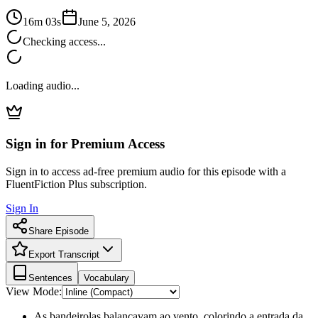
16m 03s
June 5, 2026
Checking access...
Loading audio...
Sign in for Premium Access
Sign in to access ad-free premium audio for this episode with a
FluentFiction Plus subscription.
Sign In
Share Episode
Export Transcript
Sentences
Vocabulary
View Mode:
As bandeirolas balançavam ao vento, colorindo a entrada da