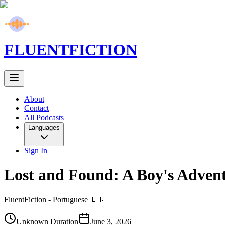
FLUENT
FICTION
About
Contact
All Podcasts
Languages
Sign In
Lost and Found: A Boy's Adven
FluentFiction -
Portuguese 🇧🇷
Unknown Duration
June 3, 2026