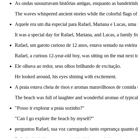
As ondas sussurravam histórias antigas, enquanto as bandeirinh
The waves whispered ancient stories while the colorful flags of 
Aquele era um dia especial para Rafael, Mariana e Lucas, uma f
It was a special day for Rafael, Mariana, and Lucas, a family 
Rafael, um garoto curioso de 12 anos, estava sentado na esteira 
Rafael, a curious 12-year-old boy, was sitting on the mat next to
Ele olhava ao redor, seus olhos brilhando de excitação.
He looked around, his eyes shining with excitement.
A praia estava cheia de risos e aromas maravilhosos de comida 
The beach was full of laughter and wonderful aromas of typical
"Posso ir explorar a praia sozinho?"
"Can I go explore the beach by myself?"
perguntou Rafael, sua voz carregando tanto esperança quanto 