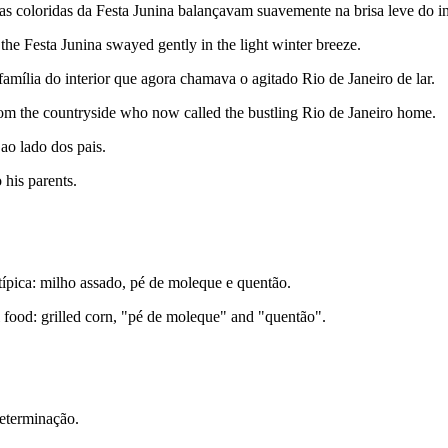
as coloridas da Festa Junina balançavam suavemente na brisa leve do i
the Festa Junina swayed gently in the light winter breeze.
amília do interior que agora chamava o agitado Rio de Janeiro de lar.
from the countryside who now called the bustling Rio de Janeiro home.
ao lado dos pais.
 his parents.
típica: milho assado, pé de moleque e quentão.
 food: grilled corn, "pé de moleque" and "quentão".
determinação.