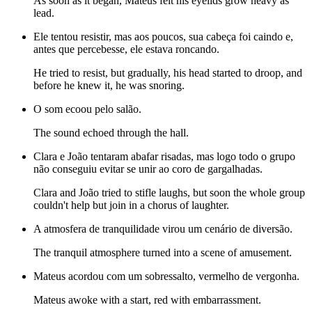
As soon as it began, Mateus felt his eyelids grow heavy as
lead.
Ele tentou resistir, mas aos poucos, sua cabeça foi caindo e,
antes que percebesse, ele estava roncando.
He tried to resist, but gradually, his head started to droop, and
before he knew it, he was snoring.
O som ecoou pelo salão.
The sound echoed through the hall.
Clara e João tentaram abafar risadas, mas logo todo o grupo
não conseguiu evitar se unir ao coro de gargalhadas.
Clara and João tried to stifle laughs, but soon the whole group
couldn't help but join in a chorus of laughter.
A atmosfera de tranquilidade virou um cenário de diversão.
The tranquil atmosphere turned into a scene of amusement.
Mateus acordou com um sobressalto, vermelho de vergonha.
Mateus awoke with a start, red with embarrassment.