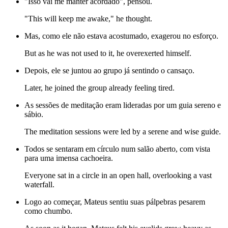
"Isso vai me manter acordado", pensou.
"This will keep me awake," he thought.
Mas, como ele não estava acostumado, exagerou no esforço.
But as he was not used to it, he overexerted himself.
Depois, ele se juntou ao grupo já sentindo o cansaço.
Later, he joined the group already feeling tired.
As sessões de meditação eram lideradas por um guia sereno e
sábio.
The meditation sessions were led by a serene and wise guide.
Todos se sentaram em círculo num salão aberto, com vista
para uma imensa cachoeira.
Everyone sat in a circle in an open hall, overlooking a vast
waterfall.
Logo ao começar, Mateus sentiu suas pálpebras pesarem
como chumbo.