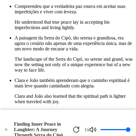
Compreendeu que a verdadeira paz estava em aceitar suas
imperfeições e viver com leveza.
He understood that true peace lay in accepting his
imperfections and living lightly.
A paisagem da Serra do Cipó, tão serena e grandiosa, era
agora o cenário não apenas de uma experiência única, mas de
um novo modo de encarar a vida.
The landscape of the Serra do Cipó, so serene and grand, was
now the setting not only of a unique experience but of a new
way to face life.
Clara e João também aprenderam que o caminho espiritual é
mais leve quando caminhado com alegria.
Clara and João also learned that the spiritual path is lighter
when traveled with joy.
E assim, todos partiram para casa com a alma mais iluminada,
levando um pouco da Serra do Cipó em seus corações.
Finding Inner Peace in
And so, everyone left for home with brighter spirits, carrying
Laughter: A Journey
1
x
a piece of the Serra do Cipó in their hearts.
Through Serra do Cipó