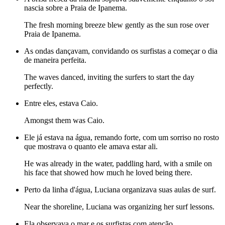
nascia sobre a Praia de Ipanema.
The fresh morning breeze blew gently as the sun rose over
Praia de Ipanema.
As ondas dançavam, convidando os surfistas a começar o dia
de maneira perfeita.
The waves danced, inviting the surfers to start the day
perfectly.
Entre eles, estava Caio.
Amongst them was Caio.
Ele já estava na água, remando forte, com um sorriso no rosto
que mostrava o quanto ele amava estar ali.
He was already in the water, paddling hard, with a smile on
his face that showed how much he loved being there.
Perto da linha d'água, Luciana organizava suas aulas de surf.
Near the shoreline, Luciana was organizing her surf lessons.
Ela observava o mar e os surfistas com atenção.