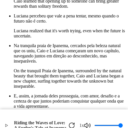
Caio learned that opening up to someone can bring greater
rewards than solitary freedom.
Luciana percebeu que vale a pena tentar, mesmo quando o
futuro não é certo.
Luciana realized that it's worth trying, even when the future is
uncertain.
Na tranquila praia de Ipanema, cercados pela beleza natural
que os uniu, Caio e Luciana começaram um novo capítulo,
navegando juntos em direção ao desconhecido, mas
inseparáveis.
On the tranquil Praia de Ipanema, surrounded by the natural
beauty that brought them together, Caio and Luciana began a
new chapter, surfing together towards the unknown but
inseparable.
E, assim, a jornada deles prosseguia, com amor, desafio e a
certeza de que juntos poderiam conquistar qualquer onda que
a vida apresentasse.
And so, their journey continued, with love, challenge, and the
certainty that together they could conquer any wave life
Riding the Waves of Love:
1
x
presented.
A Surfer's Tale at Ipanema