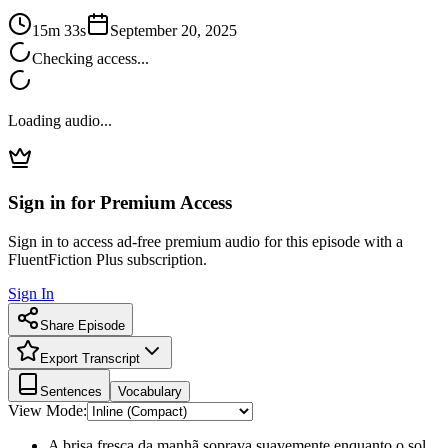
15m 33s
September 20, 2025
Checking access...
Loading audio...
Sign in for Premium Access
Sign in to access ad-free premium audio for this episode with a
FluentFiction Plus subscription.
Sign In
Share Episode
Export Transcript
Sentences
Vocabulary
View Mode:
A brisa fresca da manhã soprava suavemente enquanto o sol