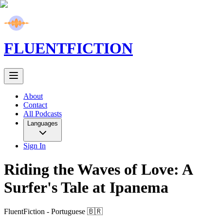
FLUENT
FICTION
About
Contact
All Podcasts
Languages
Sign In
Riding the Waves of Love: A
Surfer's Tale at Ipanema
FluentFiction -
Portuguese 🇧🇷