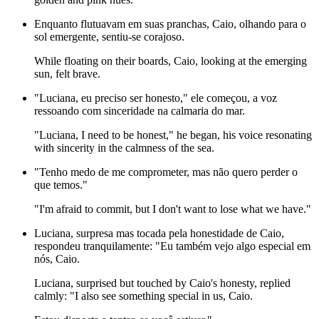
Enquanto flutuavam em suas pranchas, Caio, olhando para o
sol emergente, sentiu-se corajoso.
While floating on their boards, Caio, looking at the emerging
sun, felt brave.
"Luciana, eu preciso ser honesto," ele começou, a voz
ressoando com sinceridade na calmaria do mar.
"Luciana, I need to be honest," he began, his voice resonating
with sincerity in the calmness of the sea.
"Tenho medo de me comprometer, mas não quero perder o
que temos."
"I'm afraid to commit, but I don't want to lose what we have."
Luciana, surpresa mas tocada pela honestidade de Caio,
respondeu tranquilamente: "Eu também vejo algo especial em
nós, Caio.
Luciana, surprised but touched by Caio's honesty, replied
calmly: "I also see something special in us, Caio.