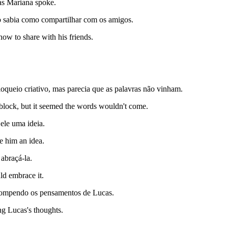
 as Mariana spoke.
 sabia como compartilhar com os amigos.
ow to share with his friends.
loqueio criativo, mas parecia que as palavras não vinham.
e block, but it seemed the words wouldn't come.
 ele uma ideia.
e him an idea.
 abraçá-la.
ld embrace it.
rrompendo os pensamentos de Lucas.
ng Lucas's thoughts.