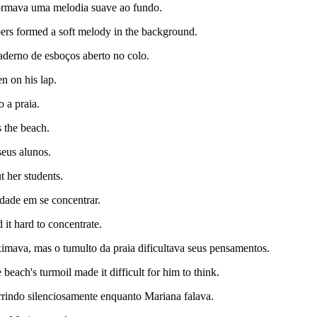
formava uma melodia suave ao fundo.
ers formed a soft melody in the background.
aderno de esboços aberto no colo.
n on his lap.
 a praia.
s the beach.
seus alunos.
t her students.
ldade em se concentrar.
it hard to concentrate.
ximava, mas o tumulto da praia dificultava seus pensamentos.
beach's turmoil made it difficult for him to think.
rrindo silenciosamente enquanto Mariana falava.