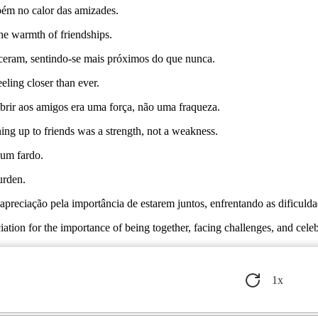
bém no calor das amizades.
the warmth of friendships.
eceram, sentindo-se mais próximos do que nunca.
eeling closer than ever.
abrir aos amigos era uma força, não uma fraqueza.
ing up to friends was a strength, not a weakness.
 um fardo.
urden.
reciação pela importância de estarem juntos, enfrentando as dificuld
ion for the importance of being together, facing challenges, and celebr
1
x