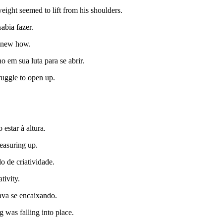
eight seemed to lift from his shoulders.
abia fazer.
 knew how.
 em sua luta para se abrir.
ruggle to open up.
estar à altura.
measuring up.
o de criatividade.
tivity.
ava se encaixando.
 was falling into place.