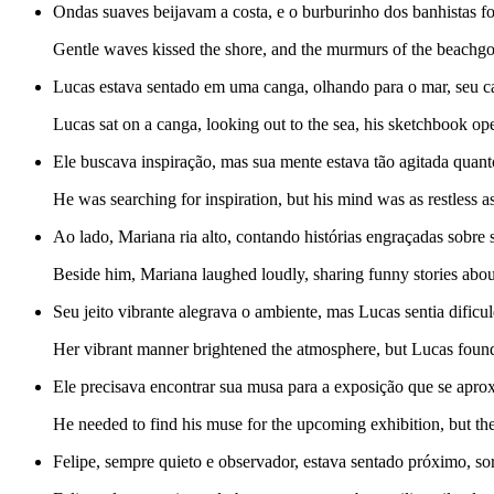
Ondas suaves beijavam a costa, e o burburinho dos banhistas 
Gentle waves kissed the shore, and the murmurs of the beachgo
Lucas estava sentado em uma canga, olhando para o mar, seu c
Lucas sat on a canga, looking out to the sea, his sketchbook ope
Ele buscava inspiração, mas sua mente estava tão agitada quanto
He was searching for inspiration, but his mind was as restless a
Ao lado, Mariana ria alto, contando histórias engraçadas sobre 
Beside him, Mariana laughed loudly, sharing funny stories abou
Seu jeito vibrante alegrava o ambiente, mas Lucas sentia dificu
Her vibrant manner brightened the atmosphere, but Lucas found 
Ele precisava encontrar sua musa para a exposição que se apro
He needed to find his muse for the upcoming exhibition, but the 
Felipe, sempre quieto e observador, estava sentado próximo, so