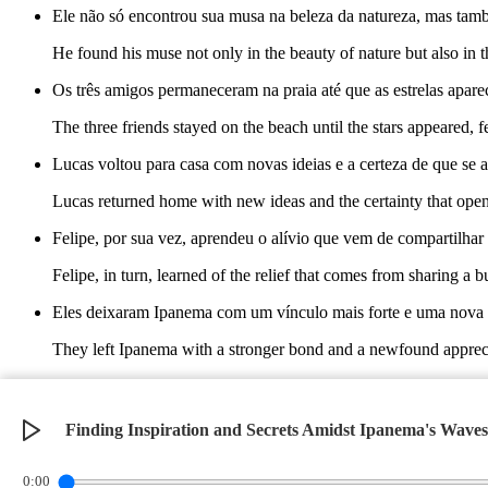
Ele não só encontrou sua musa na beleza da natureza, mas tam
He found his muse not only in the beauty of nature but also in 
Os três amigos permaneceram na praia até que as estrelas apar
The three friends stayed on the beach until the stars appeared, f
Lucas voltou para casa com novas ideias e a certeza de que se 
Lucas returned home with new ideas and the certainty that open
Felipe, por sua vez, aprendeu o alívio que vem de compartilhar
Felipe, in turn, learned of the relief that comes from sharing a b
Eles deixaram Ipanema com um vínculo mais forte e uma nova ap
They left Ipanema with a stronger bond and a newfound appreciat
A primavera em Ipanema jamais foi tão inspiradora.
Spring in Ipanema had never been so inspiring.
Finding Inspiration and Secrets Amidst Ipanema's Waves
©
2026
Verbari LLC. All rights reserved.
0:00