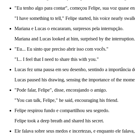
"Eu tenho algo para contar", começou Felipe, sua voz quase en
"I have something to tell," Felipe started, his voice nearly swa
Mariana e Lucas o encararam, surpresos pela interrupção.
Mariana and Lucas looked at him, surprised by the interruption.
"Eu... Eu sinto que preciso abrir isso com vocês."
"I... I feel that I need to share this with you."
Lucas fez uma pausa em seu desenho, sentindo a importância 
Lucas paused his drawing, sensing the importance of the mome
"Pode falar, Felipe", disse, encorajando o amigo.
"You can talk, Felipe," he said, encouraging his friend.
Felipe respirou fundo e compartilhou seu segredo.
Felipe took a deep breath and shared his secret.
Ele falava sobre seus medos e incertezas, e enquanto ele falava