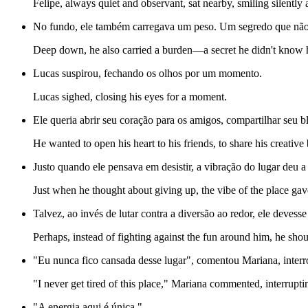
Felipe, always quiet and observant, sat nearby, smiling silently
No fundo, ele também carregava um peso. Um segredo que não
Deep down, he also carried a burden—a secret he didn't know h
Lucas suspirou, fechando os olhos por um momento.
Lucas sighed, closing his eyes for a moment.
Ele queria abrir seu coração para os amigos, compartilhar seu b
He wanted to open his heart to his friends, to share his creativ
Justo quando ele pensava em desistir, a vibração do lugar deu a
Just when he thought about giving up, the vibe of the place gav
Talvez, ao invés de lutar contra a diversão ao redor, ele devesse
Perhaps, instead of fighting against the fun around him, he shou
"Eu nunca fico cansada desse lugar", comentou Mariana, inte
"I never get tired of this place," Mariana commented, interrupti
"A energia aqui é única."