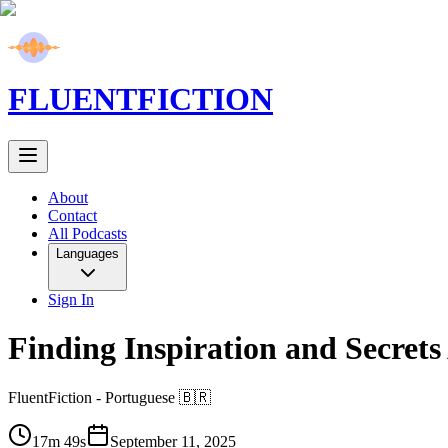
FLUENT
FICTION
About
Contact
All Podcasts
Languages
Sign In
Finding Inspiration and Secret
FluentFiction -
Portuguese 🇧🇷
17m 49s
September 11, 2025