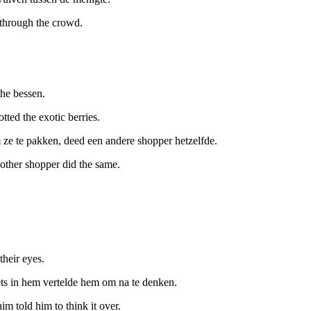
through the crowd.
che bessen.
tted the exotic berries.
om ze te pakken, deed een andere shopper hetzelfde.
nother shopper did the same.
.
their eyes.
ts in hem vertelde hem om na te denken.
him told him to think it over.