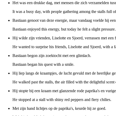
Het was een drukke dag, met mensen die zich verzamelden tusse
It was a busy day, with people gathering among the stalls full of
Bastiaan genoot van deze energie, maar vandaag voelde hij een 
Bastiaan enjoyed this energy, but today he felt a slight pressure.
Hij wilde zijn vrienden, Liselotte en Sjoerd, verrassen met een 
He wanted to surprise his friends, Liselotte and Sjoerd, with a f
Bastiaan begon zijn zoektocht met een glimlach.
Bastiaan began his quest with a smile.
Hij liep langs de kraampjes, de lucht gevuld met de heerlijke g
He walked past the stalls, the air filled with the delightful scent 
Hij stopte bij een kraam met glanzende rode paprika's en vurige
He stopped at a stall with shiny red peppers and fiery chilies.
Met zijn hand lichtjes op de paprika's, keurde hij ze goed.