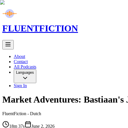
FLUENT
FICTION
About
Contact
All Podcasts
Languages
Sign In
Market Adventures: Bastiaan's 
FluentFiction -
Dutch
18m 37s
June 2, 2026