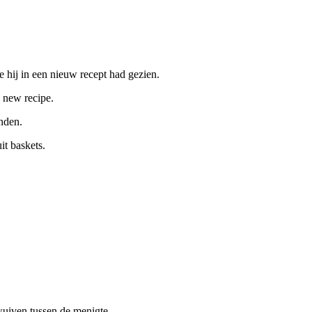
 hij in een nieuw recept had gezien.
a new recipe.
nden.
it baskets.
uiven tussen de menigte.