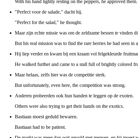
With his hand lightly resting on the peppers, he approved them.
"Perfect voor de salade," dacht hij.
"Perfect for the salad," he thought.
Maar zijn echte missie was om de zeldzame bessen te vinden die
But his real mission was to find the rare berries he had seen in 
Hij liep verder en kwam bij een kraam vol felgekleurde fruitma
He walked further and came to a stall full of brightly colored fru
Maar helaas, zelfs hier was de competitie sterk.
But unfortunately, even here, the competition was strong.
Anderen probeerden ook hun handen te leggen op de exoten.
Others were also trying to get their hands on the exotics.
Bastiaan moest geduld bewaren.
Bastiaan had to be patient.
De markt was meer dan ooit gevuld met mensen, en hij moest w