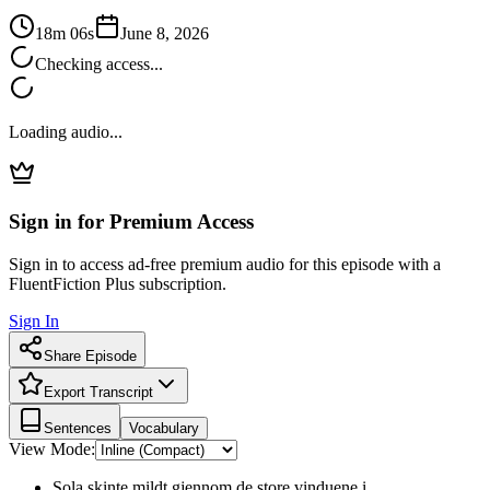
18m 06s
June 8, 2026
Checking access...
Loading audio...
Sign in for Premium Access
Sign in to access ad-free premium audio for this episode with a
FluentFiction Plus subscription.
Sign In
Share Episode
Export Transcript
Sentences
Vocabulary
View Mode:
Sola skinte mildt gjennom de store vinduene i