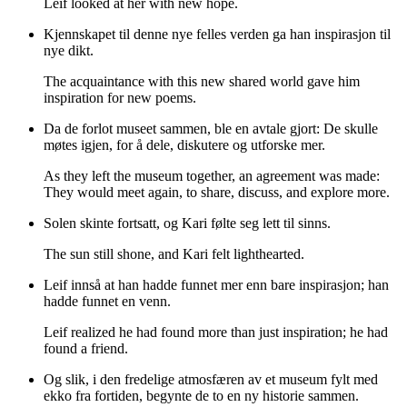
Leif looked at her with new hope.
Kjennskapet til denne nye felles verden ga han inspirasjon til
nye dikt.
The acquaintance with this new shared world gave him
inspiration for new poems.
Da de forlot museet sammen, ble en avtale gjort: De skulle
møtes igjen, for å dele, diskutere og utforske mer.
As they left the museum together, an agreement was made:
They would meet again, to share, discuss, and explore more.
Solen skinte fortsatt, og Kari følte seg lett til sinns.
The sun still shone, and Kari felt lighthearted.
Leif innså at han hadde funnet mer enn bare inspirasjon; han
hadde funnet en venn.
Leif realized he had found more than just inspiration; he had
found a friend.
Og slik, i den fredelige atmosfæren av et museum fylt med
ekko fra fortiden, begynte de to en ny historie sammen.