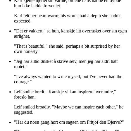
Kari kjente hjertet sitt varme; ordene hans hadde en dybde
hun ikke hadde forventet.
Kari felt her heart warm; his words had a depth she hadn't
expected.
"Det er vakkert," sa hun, kanskje litt overrasket over sin egen
ærlighet.
"That's beautiful," she said, perhaps a bit surprised by her
own honesty.
"Jeg har alltid ønsket å skrive selv, men jeg har aldri hatt
motet."
"I've always wanted to write myself, but I've never had the
courage."
Leif smilte bredt. "Kanskje vi kan inspirere hverandre,"
foreslo han.
Leif smiled broadly. "Maybe we can inspire each other," he
suggested.
"Har du noen gang hørt om sagaen om Fritjof den Djerve?"