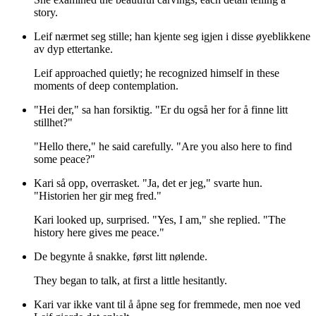
story.
Leif nærmet seg stille; han kjente seg igjen i disse øyeblikkene
av dyp ettertanke.
Leif approached quietly; he recognized himself in these
moments of deep contemplation.
"Hei der," sa han forsiktig. "Er du også her for å finne litt
stillhet?"
"Hello there," he said carefully. "Are you also here to find
some peace?"
Kari så opp, overrasket. "Ja, det er jeg," svarte hun.
"Historien her gir meg fred."
Kari looked up, surprised. "Yes, I am," she replied. "The
history here gives me peace."
De begynte å snakke, først litt nølende.
They began to talk, at first a little hesitantly.
Kari var ikke vant til å åpne seg for fremmede, men noe ved