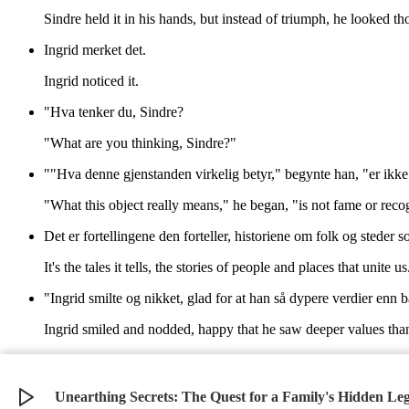
Sindre held it in his hands, but instead of triumph, he looked th
Ingrid merket det.
Ingrid noticed it.
"Hva tenker du, Sindre?
"What are you thinking, Sindre?"
""Hva denne gjenstanden virkelig betyr," begynte han, "er ikke
"What this object really means," he began, "is not fame or reco
Det er fortellingene den forteller, historiene om folk og steder 
It's the tales it tells, the stories of people and places that unite us
"Ingrid smilte og nikket, glad for at han så dypere verdier enn b
Ingrid smiled and nodded, happy that he saw deeper values than
Sammen gikk de ut i kveldssolen, vel vitende om at noen ganger e
Together they walked out into the evening sun, knowing well that 
Unearthing Secrets: The Quest for a Family's Hidden Le