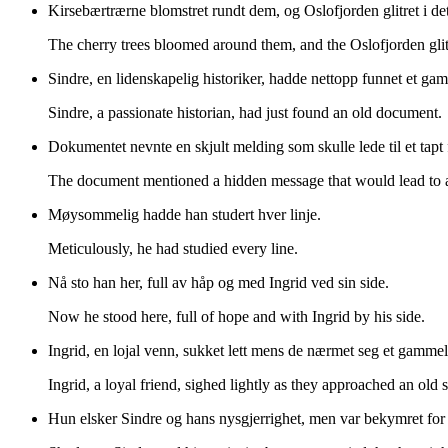
Kirsebærtrærne blomstret rundt dem, og Oslofjorden glitret i d
The cherry trees bloomed around them, and the Oslofjorden glitte
Sindre, en lidenskapelig historiker, hadde nettopp funnet et g
Sindre, a passionate historian, had just found an old document.
Dokumentet nevnte en skjult melding som skulle lede til et tapt
The document mentioned a hidden message that would lead to a
Møysommelig hadde han studert hver linje.
Meticulously, he had studied every line.
Nå sto han her, full av håp og med Ingrid ved sin side.
Now he stood here, full of hope and with Ingrid by his side.
Ingrid, en lojal venn, sukket lett mens de nærmet seg et gammelt
Ingrid, a loyal friend, sighed lightly as they approached an old 
Hun elsker Sindre og hans nysgjerrighet, men var bekymret for a