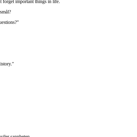
forget important things in life.
rsmål?
questions?"
istory."
viler sannheten.