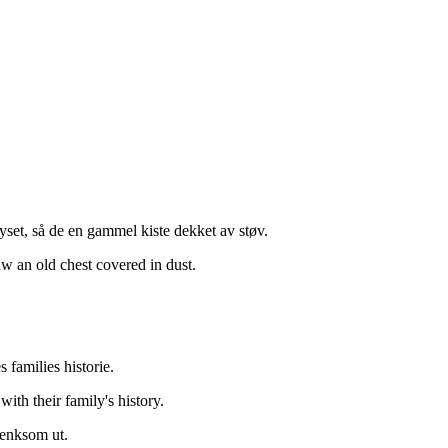
lyset, så de en gammel kiste dekket av støv.
aw an old chest covered in dust.
 families historie.
ith their family's history.
rtenksom ut.