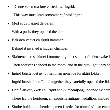
"Denne veien må føre et sted," sa Ingrid.
"This way must lead somewhere," said Ingrid.
Med et dytt åpnet de døren.
With a push, they opened the door.
Bak den ventet en skjult kammer.
Behind it awaited a hidden chamber.
Skrittene deres ekkoet i rommet, og i det skinnet fra den svake 
Their footsteps echoed in the room, and in the dim light, they s
Ingrid børstet det av, og sammen åpnet de forsiktig lokket.
Ingrid brushed it off, and together they carefully opened the lid.
Der lå arvestykket: en utsøkt antikk medaljong, iboende av deres
There lay the heirloom: an exquisite antique medallion, imbued w
Sindre holdt den i hendene, men i stedet for triumf, så han ette