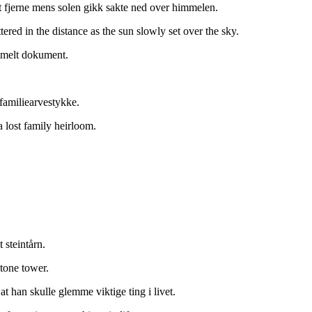
et fjerne mens solen gikk sakte ned over himmelen.
red in the distance as the sun slowly set over the sky.
ammelt dokument.
 familiearvestykke.
 lost family heirloom.
 steintårn.
stone tower.
t han skulle glemme viktige ting i livet.