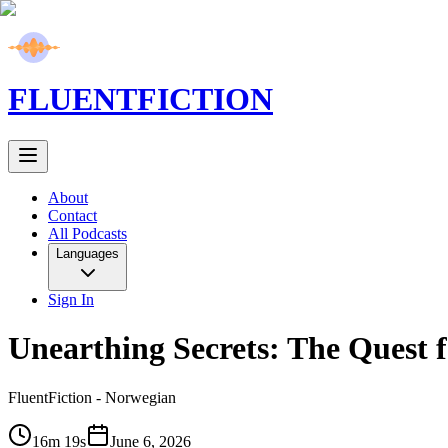
FLUENT
FICTION
About
Contact
All Podcasts
Languages
Sign In
Unearthing Secrets: The Quest 
FluentFiction -
Norwegian
16m 19s
June 6, 2026