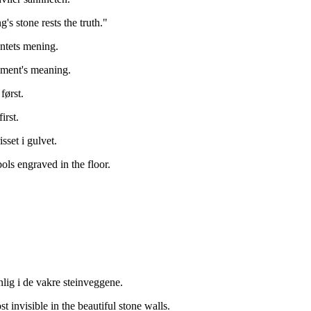
s stone rests the truth."
ntets mening.
cument's meaning.
først.
irst.
sset i gulvet.
ols engraved in the floor.
nlig i de vakre steinveggene.
 invisible in the beautiful stone walls.