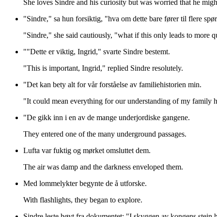
She loves Sindre and his curiosity but was worried that he might 
"Sindre," sa hun forsiktig, "hva om dette bare fører til flere spø
"Sindre," she said cautiously, "what if this only leads to more 
""Dette er viktig, Ingrid," svarte Sindre bestemt.
"This is important, Ingrid," replied Sindre resolutely.
"Det kan bety alt for vår forståelse av familiehistorien min.
"It could mean everything for our understanding of my family h
"De gikk inn i en av de mange underjordiske gangene.
They entered one of the many underground passages.
Lufta var fuktig og mørket omsluttet dem.
The air was damp and the darkness enveloped them.
Med lommelykter begynte de å utforske.
With flashlights, they began to explore.
Sindre leste høyt fra dokumentet: "I skyggen av kongens stein h